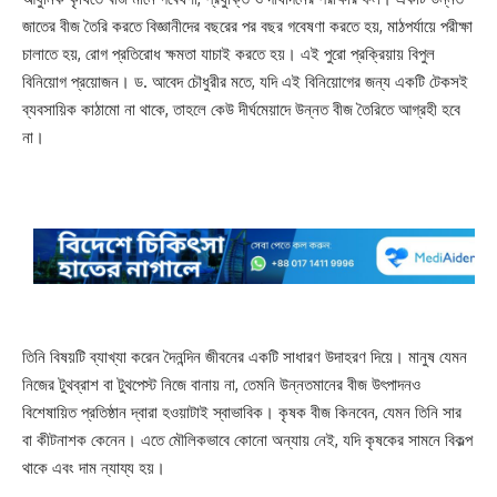
জাতের বীজ তৈরি করতে বিজ্ঞানীদের বছরের পর বছর গবেষণা করতে হয়, মাঠপর্যায়ে পরীক্ষা
চালাতে হয়, রোগ প্রতিরোধ ক্ষমতা যাচাই করতে হয়। এই পুরো প্রক্রিয়ায় বিপুল
বিনিয়োগ প্রয়োজন। ড. আবেদ চৌধুরীর মতে, যদি এই বিনিয়োগের জন্য একটি টেকসই
ব্যবসায়িক কাঠামো না থাকে, তাহলে কেউ দীর্ঘমেয়াদে উন্নত বীজ তৈরিতে আগ্রহী হবে
না।
তিনি বিষয়টি ব্যাখ্যা করেন দৈনন্দিন জীবনের একটি সাধারণ উদাহরণ দিয়ে। মানুষ যেমন
নিজের টুথব্রাশ বা টুথপেস্ট নিজে বানায় না, তেমনি উন্নতমানের বীজ উৎপাদনও
বিশেষায়িত প্রতিষ্ঠান দ্বারা হওয়াটাই স্বাভাবিক। কৃষক বীজ কিনবেন, যেমন তিনি সার
বা কীটনাশক কেনেন। এতে মৌলিকভাবে কোনো অন্যায় নেই, যদি কৃষকের সামনে বিকল্প
থাকে এবং দাম ন্যায্য হয়।