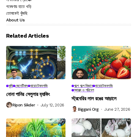
গবেষণায় হাতে খড়ি
তোমাকেই খুঁজছি
About Us
Related Articles
কৃষি
জেনেটিকস
বায়োটেকনলজি
গল্পে গল্পে বিজ্ঞান
বায়োটেকনলজি
স্বাস্থ্য ও পরিবেশ
নোনা পানির সেলুলার হ্যাকিং
স্ট্রবেরির লাল রঙের আড়ালে
Ripon Sikder
July 12, 2026
Biggani Org
June 27, 2026