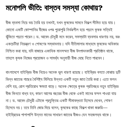
মনোপলি ভীতি: বাস্তব সমস্যা কোথায়?
বীজ ব্যবসা নিয়ে ভয় তৈরি হয় তখনই, যখন কৃষকের সামনে বিকল্প সীমিত হয়ে যায়।
কোনো একটি কোম্পানির বীজের ওপর পুরোপুরি নির্ভরশীল হয়ে পড়লে কৃষক সত্যিই
ঝুঁকিতে পড়তে পারেন। ড. আবেদ চৌধুরী মনে করেন, সমস্যাটা ব্যবসার ধারণায় নয়, বরং
একচেটিয়া নিয়ন্ত্রণ ও শোষণের সম্ভাবনায়। যদি নীতিমালার মাধ্যমে কৃষকের অধিকার
নিশ্চিত করা যায়, যদি বাজারে একাধিক মানসম্মত বীজ উৎপাদনকারী প্রতিষ্ঠান থাকে,
তাহলে কৃষক নিজের প্রয়োজন ও সামর্থ্য অনুযায়ী বীজ বেছে নিতে পারবেন।
বাংলাদেশে হাইব্রিড বীজ নিয়েও অনেক ভুল ধারণা রয়েছে। হাইব্রিড বলতে বোঝায় দুটি
ভিন্ন জাতের গাছের বৈশিষ্ট্য মিলিয়ে উন্নত একটি নতুন জাত তৈরি করা। এতে ফলন
বেশি হয়, রোগ প্রতিরোধ ক্ষমতা বাড়ে। অনেক ক্ষেত্রে কৃষক প্রতিবছর নতুন হাইব্রিড
বীজ কিনতে বাধ্য হন, কারণ আগের বছরের বীজ থেকে একই মানের ফসল পাওয়া যায়
না। ড. আবেদ চৌধুরী এটাকে প্রযুক্তির একটি সীমাবদ্ধতা হিসেবে দেখেন, শোষণ
হিসেবে নয়। তবে তিনি জোর দিয়ে বলেন, কৃষকের কাছে বিকল্প থাকা জরুরি—
হাইব্রিডের পাশাপাশি উন্নত মানের সাধারণ জাতের বীজও যেন সহজলভ্য থাকে।