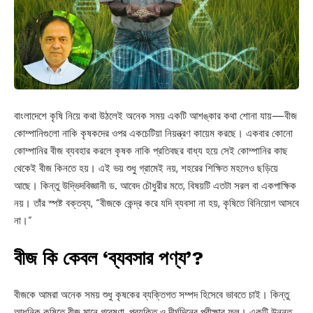
বাংলাদেশে কৃষি নিয়ে কথা উঠলেই অনেক সময় একটি আশঙ্কার কথা শোনা যায়—বীজ
কোম্পানিগুলো নাকি কৃষকদের ওপর একচেটিয়া নিয়ন্ত্রণ কায়েম করছে। একবার কোনো
কোম্পানির বীজ ব্যবহার করলে কৃষক নাকি প্রতিবছর বাধ্য হয়ে সেই কোম্পানির কাছ
থেকেই বীজ কিনতে হয়। এই ভয় শুধু গ্রামেই নয়, শহরের শিক্ষিত মহলেও ছড়িয়ে
আছে। কিন্তু উদ্ভিদবিজ্ঞানী ড. আবেদ চৌধুরীর মতে, বিষয়টি এতটা সরল বা একপাক্ষিক
নয়। তাঁর স্পষ্ট বক্তব্য, “বীজকে কেন্দ্র করে যদি ব্যবসা না হয়, কৃষিতে বিনিয়োগ আসবে
না।”
বীজ কি কেবল ‘ব্যবসার পণ্য’?
বীজকে আমরা অনেক সময় শুধু কৃষকের ব্যক্তিগত সম্পদ হিসেবে ভাবতে চাই। কিন্তু
আধুনিক কৃষিতে বীজ মানে গবেষণা, প্রযুক্তি ও দীর্ঘদিনের পরীক্ষার ফল। একটি উন্নত