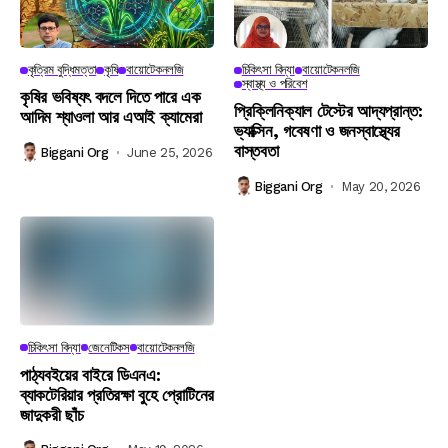
কৃত্রিম বুদ্ধিমত্তা
কৃষি
বায়োটেকনলজি
চিকিৎসা বিদ্যা
বায়োটেকনলজি
স্বাস্থ্য ও পরিবেশ
কৃষির ভবিষ্যৎ বদলে দিতে পারে এক
প্রিক্লিনিক্যাল টেস্টের আদ্যপ্রান্ত:
আদিম শ্যাওলা আর এআই ক্যামেরা
ভ্যাক্সিন, গবেষণা ও জনস্বাস্থ্যের
বাস্তবতা
Biggani Org
June 25, 2026
Biggani Org
May 20, 2026
চিকিৎসা বিদ্যা
জেনেটিকস
বায়োটেকনলজি
পাঠ্যবইয়ের বাইরে ডিএনএ:
ব্যাকটেরিয়ার প্রতিরক্ষা বুহে প্রোটিনের
জাদুকরী ছাঁচ