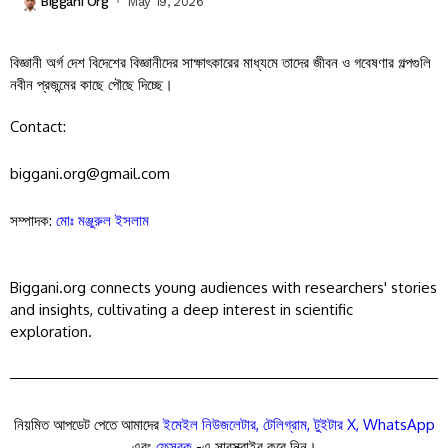
Biggani Org
May 19, 2026
বিজ্ঞানী অর্গ দেশ বিদেশের বিজ্ঞানীদের সাক্ষাৎকারের মাধ্যমে তাদের জীবন ও গবেষণার গল্পগুলি
নবীন প্রজন্মের কাছে পৌছে দিচ্ছে।
Contact:
biggani.org@gmail.com
সম্পাদক:
মোঃ মঞ্জুরুল ইসলাম
Biggani.org connects young audiences with researchers' stories
and insights, cultivating a deep interest in scientific
exploration.
নিয়মিত আপডেট পেতে আমাদের
ইমেইল নিউজলেটার
,
টেলিগ্রাম
,
টুইটার X
,
WhatsApp
এবং
ফেসবুক
-এ সাবস্ক্রাইব করে নিন।