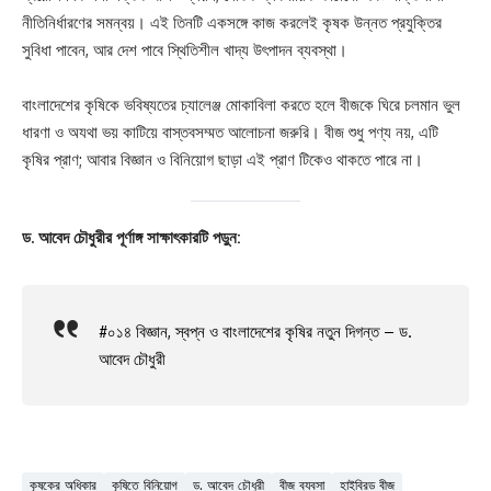
নীতিনির্ধারণের সমন্বয়। এই তিনটি একসঙ্গে কাজ করলেই কৃষক উন্নত প্রযুক্তির
সুবিধা পাবেন, আর দেশ পাবে স্থিতিশীল খাদ্য উৎপাদন ব্যবস্থা।
বাংলাদেশের কৃষিকে ভবিষ্যতের চ্যালেঞ্জ মোকাবিলা করতে হলে বীজকে ঘিরে চলমান ভুল
ধারণা ও অযথা ভয় কাটিয়ে বাস্তবসম্মত আলোচনা জরুরি। বীজ শুধু পণ্য নয়, এটি
কৃষির প্রাণ; আবার বিজ্ঞান ও বিনিয়োগ ছাড়া এই প্রাণ টিকেও থাকতে পারে না।
ড. আবেদ চৌধুরীর পূর্ণাঙ্গ সাক্ষাৎকারটি পড়ুন:
#০১৪ বিজ্ঞান, স্বপ্ন ও বাংলাদেশের কৃষির নতুন দিগন্ত – ড.
আবেদ চৌধুরী
কৃষকের অধিকার
কৃষিতে বিনিয়োগ
ড. আবেদ চৌধুরী
বীজ ব্যবসা
হাইব্রিড বীজ