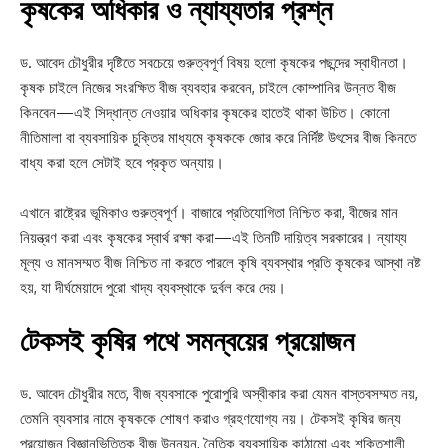
কৃষকের অধিকার ও ন্যায্যতার প্রশ্ন
ড. আবেদ চৌধুরীর দৃষ্টিতে সবচেয়ে গুরুত্বপূর্ণ বিষয় হলো কৃষকের পছন্দের স্বাধীনতা।
কৃষক চাইলে নিজের সংরক্ষিত বীজ ব্যবহার করবেন, চাইলে কোম্পানির উন্নত বীজ
কিনবেন—এই সিদ্ধান্ত নেওয়ার অধিকার কৃষকের হাতেই থাকা উচিত। কোনো
নীতিমালা বা ব্যবসায়িক চুক্তির মাধ্যমে কৃষককে জোর করে নির্দিষ্ট উৎসের বীজ কিনতে
বাধ্য করা হলে সেটাই হবে প্রকৃত অন্যায়।
এখানে রাষ্ট্রের ভূমিকাও গুরুত্বপূর্ণ। বাজারে প্রতিযোগিতা নিশ্চিত করা, বীজের মান
নিয়ন্ত্রণ করা এবং কৃষকের স্বার্থ রক্ষা করা—এই তিনটি দায়িত্ব সরকারের। ন্যায্য
মূল্য ও মানসম্মত বীজ নিশ্চিত না করতে পারলে কৃষি ব্যবস্থার প্রতি কৃষকের আস্থা নষ্ট
হয়, যা দীর্ঘমেয়াদে পুরো খাদ্য ব্যবস্থাকে দুর্বল করে দেয়।
টেকসই কৃষির পথে সমন্বয়ের প্রয়োজন
ড. আবেদ চৌধুরীর মতে, বীজ ব্যবসাকে পুরোপুরি অস্বীকার করা যেমন বাস্তবসম্মত নয়,
তেমনি ব্যবসার নামে কৃষককে শোষণ করাও গ্রহণযোগ্য নয়। টেকসই কৃষির জন্য
প্রয়োজন বিজ্ঞানভিত্তিক বীজ উন্নয়ন, নৈতিক ব্যবসায়িক কাঠামো এবং শক্তিশালী