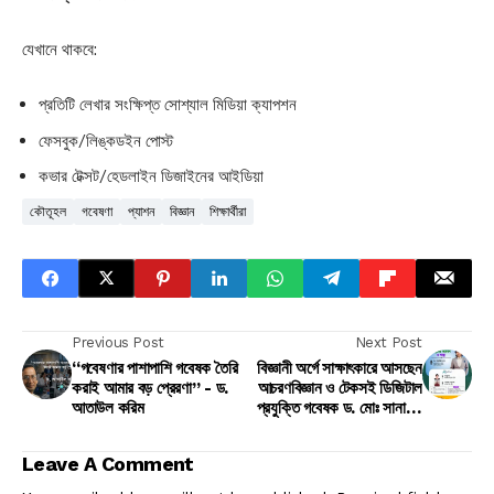
যেখানে থাকবে:
প্রতিটি লেখার সংক্ষিপ্ত সোশ্যাল মিডিয়া ক্যাপশন
ফেসবুক/লিঙ্কডইন পোস্ট
কভার টেক্সট/হেডলাইন ডিজাইনের আইডিয়া
কৌতূহল
গবেষণা
প্যাশন
বিজ্ঞান
শিক্ষার্থীরা
Previous Post
Next Post
“গবেষণার পাশাপাশি গবেষক তৈরি
বিজ্ঞানী অর্গে সাক্ষাৎকারে আসছেন
করাই আমার বড় প্রেরণা” - ড.
আচরণবিজ্ঞান ও টেকসই ডিজিটাল
আতাউল করিম
প্রযুক্তি গবেষক ড. মোঃ সানাউল
হক
Leave A Comment