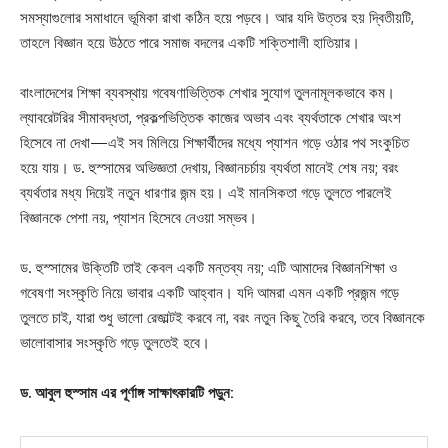
সমস্যাগুলোর সমাধানে ভূমিকা রাখা কঠিন হয়ে পড়বে। আর যদি উত্তর হয় দ্বিতীয়টি,
তাহলে বিজ্ঞান হয়ে উঠতে পারে সমাজ বদলের একটি শক্তিশালী হাতিয়ার।
বাংলাদেশের শিক্ষা ব্যবস্থায় গবেষণাভিত্তিক শেখার সুযোগ তুলনামূলকভাবে কম।
ল্যাবরেটরির সীমাবদ্ধতা, প্রকল্পভিত্তিক কাজের অভাব এবং ব্যর্থতাকে শেখার অংশ
হিসেবে না দেখা—এই সব মিলিয়ে শিক্ষার্থীদের মধ্যে প্যাশন গড়ে ওঠার পথ সংকুচিত
হয়ে যায়। ড. হুস্সামের অভিজ্ঞতা দেখায়, বিজ্ঞানচর্চায় ব্যর্থতা মানেই শেষ নয়; বরং
ব্যর্থতার মধ্য দিয়েই নতুন ধারণার জন্ম হয়। এই মানসিকতা গড়ে তুলতে পারলেই
বিজ্ঞানকে পেশা নয়, প্যাশন হিসেবে নেওয়া সম্ভব।
ড. হুস্সামের উক্তিটি তাই কেবল একটি মন্তব্য নয়; এটি আমাদের বিজ্ঞানশিক্ষা ও
গবেষণা সংস্কৃতি নিয়ে ভাবার একটি আহ্বান। যদি আমরা এমন একটি প্রজন্ম গড়ে
তুলতে চাই, যারা শুধু ভালো রেজাল্টই করবে না, বরং নতুন কিছু তৈরি করবে, তবে বিজ্ঞানকে
ভালোবাসার সংস্কৃতি গড়ে তুলতেই হবে।
ড. আবুল হুস্সাম এর পূর্ণাঙ্গ সাক্ষাৎকারটি পড়ুন: