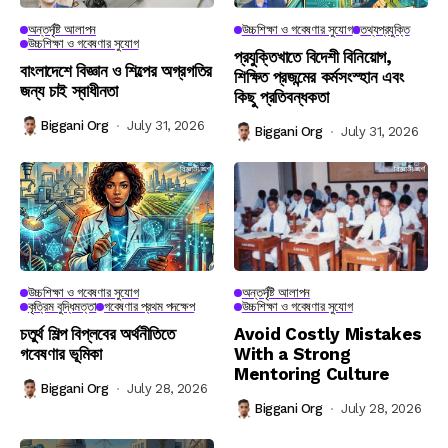
অন্তর্দৃষ্টি আলাপন
উচ্চশিক্ষা ও গবেষণার সুযোগ
তথ্যপ্রযুক্তি
উচ্চশিক্ষা ও গবেষণার সুযোগ
প্রযুক্তিখাতে বিদেশী বিনিয়োগ,
বাংলাদেশে বিজ্ঞান ও শিল্পের অগ্রগতির
শিক্ষিত প্রজন্মের কর্মসংস্হান এবং
জন্য চাই স্বাধীনতা
কিছু প্রতিবন্ধকতা
Biggani Org
July 31, 2026
Biggani Org
July 31, 2026
উচ্চশিক্ষা ও গবেষণার সুযোগ
অন্তর্দৃষ্টি আলাপন
কৃত্রিম বুদ্ধিমত্তা
গবেষণার প্রথম পদক্ষেপ
উচ্চশিক্ষা ও গবেষণার সুযোগ
চতুর্থ শিল্প বিপ্লবের অর্থনীতিতে
Avoid Costly Mistakes
গবেষণার ভূমিকা
With a Strong
Mentoring Culture
Biggani Org
July 28, 2026
Biggani Org
July 28, 2026