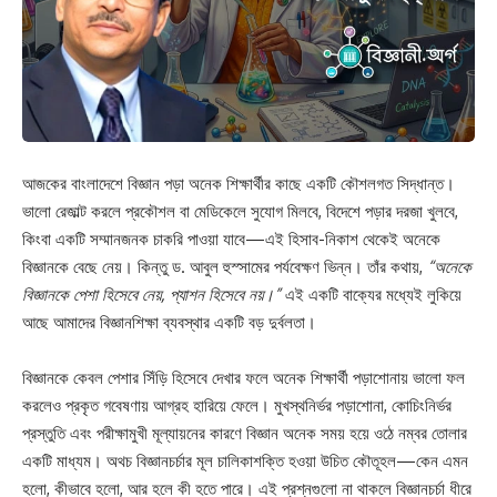
আজকের বাংলাদেশে বিজ্ঞান পড়া অনেক শিক্ষার্থীর কাছে একটি কৌশলগত সিদ্ধান্ত।
ভালো রেজাল্ট করলে প্রকৌশল বা মেডিকেলে সুযোগ মিলবে, বিদেশে পড়ার দরজা খুলবে,
কিংবা একটি সম্মানজনক চাকরি পাওয়া যাবে—এই হিসাব-নিকাশ থেকেই অনেকে
বিজ্ঞানকে বেছে নেয়। কিন্তু ড. আবুল হুস্সামের পর্যবেক্ষণ ভিন্ন। তাঁর কথায়,
“অনেকে
বিজ্ঞানকে পেশা হিসেবে নেয়, প্যাশন হিসেবে নয়।”
এই একটি বাক্যের মধ্যেই লুকিয়ে
আছে আমাদের বিজ্ঞানশিক্ষা ব্যবস্থার একটি বড় দুর্বলতা।
বিজ্ঞানকে কেবল পেশার সিঁড়ি হিসেবে দেখার ফলে অনেক শিক্ষার্থী পড়াশোনায় ভালো ফল
করলেও প্রকৃত গবেষণায় আগ্রহ হারিয়ে ফেলে। মুখস্থনির্ভর পড়াশোনা, কোচিংনির্ভর
প্রস্তুতি এবং পরীক্ষামুখী মূল্যায়নের কারণে বিজ্ঞান অনেক সময় হয়ে ওঠে নম্বর তোলার
একটি মাধ্যম। অথচ বিজ্ঞানচর্চার মূল চালিকাশক্তি হওয়া উচিত কৌতূহল—কেন এমন
হলো, কীভাবে হলো, আর হলে কী হতে পারে। এই প্রশ্নগুলো না থাকলে বিজ্ঞানচর্চা ধীরে