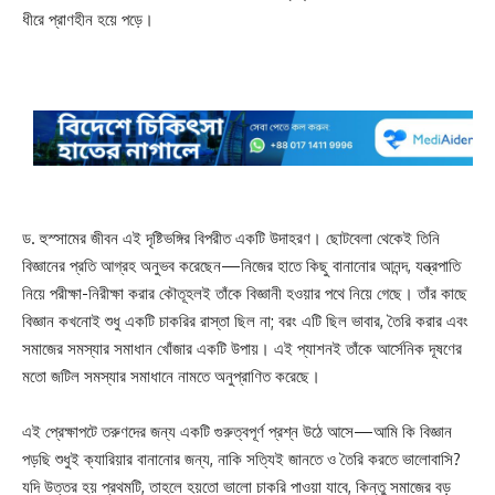
ধীরে প্রাণহীন হয়ে পড়ে।
ড. হুস্সামের জীবন এই দৃষ্টিভঙ্গির বিপরীত একটি উদাহরণ। ছোটবেলা থেকেই তিনি
বিজ্ঞানের প্রতি আগ্রহ অনুভব করেছেন—নিজের হাতে কিছু বানানোর আনন্দ, যন্ত্রপাতি
নিয়ে পরীক্ষা-নিরীক্ষা করার কৌতূহলই তাঁকে বিজ্ঞানী হওয়ার পথে নিয়ে গেছে। তাঁর কাছে
বিজ্ঞান কখনোই শুধু একটি চাকরির রাস্তা ছিল না; বরং এটি ছিল ভাবার, তৈরি করার এবং
সমাজের সমস্যার সমাধান খোঁজার একটি উপায়। এই প্যাশনই তাঁকে আর্সেনিক দূষণের
মতো জটিল সমস্যার সমাধানে নামতে অনুপ্রাণিত করেছে।
এই প্রেক্ষাপটে তরুণদের জন্য একটি গুরুত্বপূর্ণ প্রশ্ন উঠে আসে—আমি কি বিজ্ঞান
পড়ছি শুধুই ক্যারিয়ার বানানোর জন্য, নাকি সত্যিই জানতে ও তৈরি করতে ভালোবাসি?
যদি উত্তর হয় প্রথমটি, তাহলে হয়তো ভালো চাকরি পাওয়া যাবে, কিন্তু সমাজের বড়