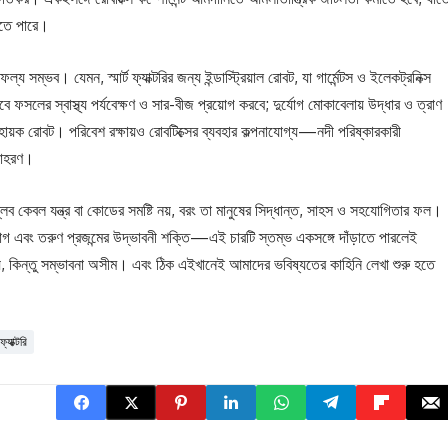
রতে পারে।
সম্ভব। যেমন, স্মার্ট ফ্যাক্টরির জন্য ইন্ডাস্ট্রিয়াল রোবট, যা গার্মেন্টস ও ইলেকট্রনিক্স
বে ফসলের স্বাস্থ্য পর্যবেক্ষণ ও সার-বীজ প্রয়োগ করবে; দুর্যোগ মোকাবেলায় উদ্ধার ও ত্রাণ
য় সহায়ক রোবট। পরিবেশ রক্ষায়ও রোবটিক্সের ব্যবহার কল্পনাযোগ্য—নদী পরিষ্কারকারী
উদাহরণ।
ব কেবল যন্ত্র বা কোডের সমষ্টি নয়, বরং তা মানুষের সিদ্ধান্ত, সাহস ও সহযোগিতার ফল।
িনিয়োগ এবং তরুণ প্রজন্মের উদ্ভাবনী শক্তি—এই চারটি স্তম্ভ একসঙ্গে দাঁড়াতে পারলেই
নয়, কিন্তু সম্ভাবনা অসীম। এবং ঠিক এইখানেই আমাদের ভবিষ্যতের কাহিনি লেখা শুরু হতে
 ফ্যাক্টরি