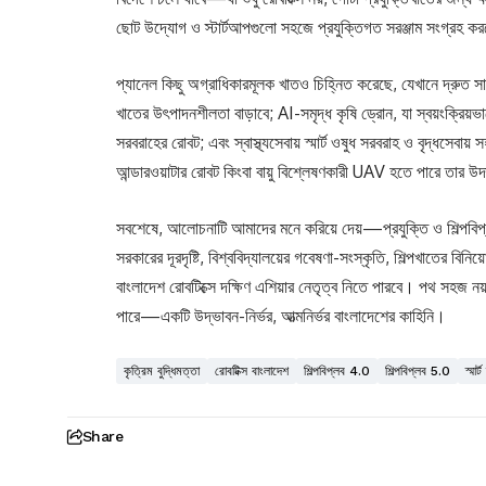
ছোট উদ্যোগ ও স্টার্টআপগুলো সহজে প্রযুক্তিগত সরঞ্জাম সংগ্রহ ক
প্যানেল কিছু অগ্রাধিকারমূলক খাতও চিহ্নিত করেছে, যেখানে দ্রুত সাফল্য 
খাতের উৎপাদনশীলতা বাড়াবে; AI-সমৃদ্ধ কৃষি ড্রোন, যা স্বয়ংক্রিয়ভা
সরবরাহের রোবট; এবং স্বাস্থ্যসেবায় স্মার্ট ওষুধ সরবরাহ ও বৃদ্ধসেবা
আন্ডারওয়াটার রোবট কিংবা বায়ু বিশ্লেষণকারী UAV হতে পারে তার 
সবশেষে, আলোচনাটি আমাদের মনে করিয়ে দেয়—প্রযুক্তি ও শিল্পবিপ্ল
সরকারের দূরদৃষ্টি, বিশ্ববিদ্যালয়ের গবেষণা-সংস্কৃতি, শিল্পখাতের ব
বাংলাদেশ রোবটিক্সে দক্ষিণ এশিয়ার নেতৃত্ব নিতে পারবে। পথ সহজ 
পারে—একটি উদ্ভাবন-নির্ভর, আত্মনির্ভর বাংলাদেশের কাহিনি।
কৃত্রিম বুদ্ধিমত্তা
রোবটিক্স বাংলাদেশ
শিল্পবিপ্লব 4.0
শিল্পবিপ্লব 5.0
স্মার্ট
Share