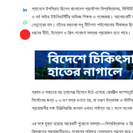
প্যানেলে উপস্থিত ছিলেন বাংলাদেশ প্রকৌশল বিশ্ববিদ্যালয়, মিলিটারি
ও নর্থ সাউথ ইউনিভার্সিটির অভিজ্ঞ শিক্ষক ও গবেষকরা। আলোচনাটি সঞ
নেতৃত্বের নাম। তাঁদের বক্তব্য শুধু নীতিগত পর্যালোচনায় সীমাবদ্ধ 
ধরনের নীতি, উদ্যোগ ও শিল্প-গবেষণা সমন্বয় প্রয়োজন হতে পারে।
প্রথম ও সবচেয়ে বড় চ্যালেঞ্জ হিসেবে উঠে এসেছে রোবটিক্স কম্পোনে
সিস্টেমের জন্য ২-৩ গুণ শুল্ক গুণতে হয়, যা তরুণ উদ্ভাবক ও স্টার্টআপ
প্রয়োজনীয় দক্ষ ইঞ্জিনিয়ারিং জনবল এখনও পর্যাপ্ত নয়। ফলে অনে
এর সঙ্গে যুক্ত হয়েছে আরেকটি পুরোনো সমস্যা—বিশ্ববিদ্যালয় ও শিল্
শিল্পখাতের প্রয়োজনীয়তাও গবেষণার পরিসরে তেমনভাবে প্রবেশ করে ন