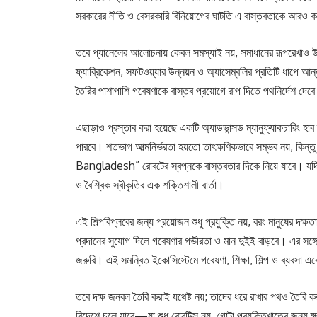
সরকারের নীতি ও বেসরকারি বিনিয়োগের ঘাটতি এ বাস্তবতাকে আরও 
তবে প্যানেলের আলোচনায় কেবল সমস্যাই নয়, সমাধানের রূপরেখাও
ফ্যাব্রিকেশন, সফটওয়্যার উন্নয়ন ও অ্যাসেম্বলির প্রতিটি ধাপে আন্
তৈরির পাশাপাশি গবেষণাকে বাস্তব প্রয়োগে রূপ দিতে পথনির্দেশ দেব
এছাড়াও প্রস্তাব করা হয়েছে একটি অ্যাডভান্সড ম্যানুফ্যাকচারিং হা
পারবে। শতভাগ আত্মনির্ভরতা হয়তো তাৎক্ষণিকভাবে সম্ভব নয়, কিন্ত
Bangladesh” রোবটের স্বপ্নকে বাস্তবতার দিকে নিয়ে যাবে। যদি নী
ও বৈশ্বিক স্বীকৃতির এক শক্তিশালী বার্তা।
এই শিল্পবিপ্লবের জন্য প্রয়োজন শুধু প্রযুক্তি নয়, বরং মানুষের দক্
প্রদানের সুযোগ দিলে গবেষণার গভীরতা ও মান দুইই বাড়বে। এর সঙ্গে
জরুরি। এই সমন্বিত ইকোসিস্টেমে গবেষণা, শিক্ষা, শিল্প ও ব্যবসা
তবে দক্ষ জনবল তৈরি করাই যথেষ্ট নয়; তাদের ধরে রাখার পথও তৈরি ক
বিদেশে চলে যাবে—যা শুধু রোবটিক্স নয়, গোটা প্রযুক্তিখাতের জন্য