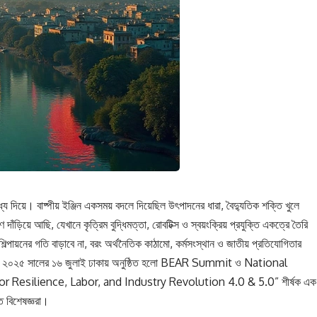
মধ্য দিয়ে। বাষ্পীয় ইঞ্জিন একসময় বদলে দিয়েছিল উৎপাদনের ধারা, বৈদ্যুতিক শক্তি খুলে
িয়ে আছি, যেখানে কৃত্রিম বুদ্ধিমত্তা, রোবটিক্স ও স্বয়ংক্রিয় প্রযুক্তি একত্রে তৈরি
্পায়নের গতি বাড়াবে না, বরং অর্থনৈতিক কাঠামো, কর্মসংস্থান ও জাতীয় প্রতিযোগিতার
জন্যই ২০২৫ সালের ১৬ জুলাই ঢাকায় অনুষ্ঠিত হলো BEAR Summit ও National
esilience, Labor, and Industry Revolution 4.0 & 5.0” শীর্ষক এক
তি বিশেষজ্ঞরা।