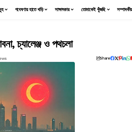
মূহ
গবেষণায় হাতে খড়ি
সাক্ষাৎকার
তোমাকেই খুঁজছি
সম্পাদকী
াবনা, চ্যালেঞ্জ ও পথচলা
iews
Share