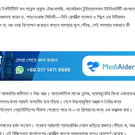
 ইনস্টিটিউট অব সায়েন্স অ্যান্ড টেকনোলজি, আমেরিকান ইন্টারন্যাশনাল ইউনিভার্সিটি-বাংলাদ
্চালনা করেন ড. শাহনেওয়াজ সিদ্দিকী—যিনি রোবটিক্স গবেষণা ও শিল্পে এক উদীয়মান
ছিল না; বরং তারা বিশ্লেষণ করেছেন বাস্তব সমস্যার মূলে পৌঁছে, সেই সমস্যার সমাধানে কী
ন্ট আমদানির জটিলতা ও উচ্চ খরচ। আন্তর্জাতিক মানের সেন্সর, অ্যাকচুয়েটর কিংবা এমবেডে
দের জন্য প্রায়ই অসহনীয় হয়ে দাঁড়ায়। দেশে উচ্চপ্রযুক্তি যন্ত্রাংশ তৈরির জন্য
ক উদ্যোগ প্রোটোটাইপের সীমানা পেরোতে পারে না—যা শিল্পায়নের জন্য এক মারাত্মক বাধা।
পখাতের দুর্বল সংযোগ। গবেষণা প্রায়শই ল্যাবরেটরির দেয়াল ছাড়িয়ে বাজারে পৌঁছায় না, আর
া। এই বিচ্ছিন্নতা বাংলাদেশের রোবটিক্স খাতকে সম্ভাবনাময় হলেও অসম্পূর্ণ রেখেছে।