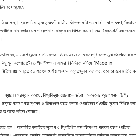
কঠিন করে তুলেছে।
 উঠে এসেছে। প্রস্তাবিত হয়েছে একটি জাতীয় কৌশলগত টাস্কফোর্স—যা গবেষণা, ডিজাই
তর্জাতিক মান বজায় রেখে পরিকল্পনা ও বাস্তবায়ন নিশ্চিত করবে। এই টাস্কফোর্স দক্ষ জনবল
ে।
ব স্থাপনের, যা দেশে সেন্সর ও এমবেডেড সিস্টেমের মতো গুরুত্বপূর্ণ কম্পোনেন্ট উৎপাদন করত
ু কিছু মূল কম্পোনেন্টের দেশীয় উৎপাদন আমদানি নির্ভরতা কমিয়ে “Made in
তিমালায় অন্তত ৫০ শতাংশ দেশীয় অবদান বাধ্যতামূলক করা যায়, তবে তা হবে জাতীয় গর্
ষতা। প্যানেল প্রস্তাব করেছে, বিশ্ববিদ্যালয়গুলোকে ডক্টরাল লেভেলের প্রফেশনাল ডিগ্রি
 উন্নত গবেষণাগার স্থাপন ও শিল্পাঞ্চলে হাতে-কলমে প্রোটোটাইপ তৈরির সুযোগ নিশ্চিত কর
 একে অপরকে শক্তি যোগাবে।
রতে হবে। আকর্ষণীয় ক্যারিয়ার সুযোগ ও স্থিতিশীল কর্মপরিবেশ না থাকলে তরুণ প্রতিভা
 ক্ষতিকর। একইসঙ্গে রোবটিক্স কম্পোনেন্ট আমদানিতে আমলাতান্ত্রিক জটিলতা কমাতে হবে, যাত