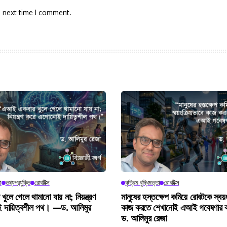
e next time I comment.
া
তথ্যপ্রযুক্তি
রোবটিক্স
কৃত্রিম বুদ্ধিমত্তা
রোবটিক্স
লে গেলে থামানো যায় না; নিয়ন্ত্রণ
মানুষের হস্তক্ষেপ কমিয়ে রোবটকে স্বয়ং
 দায়িত্বশীল পথ। —ড. আলিমুর
কাজ করতে শেখানোই এআই গবেষণার বড
ড. আলিমুর রেজা