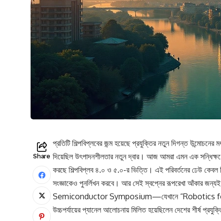
প্রতিটি শিল্পবিপ্লবের জন্ম হয়েছে প্রযুক্তির নতুন দিগন্ত উন্মোচনের 
দিয়েছিল উৎপাদনশীলতার নতুন দ্বার। আজ আমরা এমন এক সন্ধিক্ষণে দাঁড়
Share
করছে শিল্পবিপ্লব ৪.০ ও ৫.০-র ভিত্তি। এই পরিবর্তনের ঢেউ কেবল শিল
সংজ্ঞাকেও পুনর্লিখন করবে। আর সেই স্বপ্নের রূপরেখা আঁকার 
Semiconductor Symposium—যেখানে “Robotics for R
উচ্চপর্যায়ের প্যানেল আলোচনায় মিলিত হয়েছিলেন দেশের শীর্ষ প্রযুক্