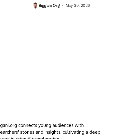
Biggani Org
May 30, 2026
ggani.org connects young audiences with
earchers' stories and insights, cultivating a deep
erest in scientific exploration.