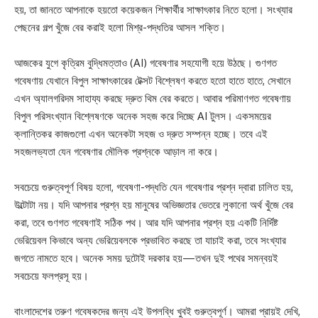
হয়, তা জানতে আপনাকে হয়তো কয়েকজন শিক্ষার্থীর সাক্ষাৎকার নিতে হলো। সংখ্যার
পেছনের গল্প খুঁজে বের করাই হলো মিশ্র-পদ্ধতির আসল শক্তি।
আজকের যুগে কৃত্রিম বুদ্ধিমত্তাও (AI) গবেষণার সহযোগী হয়ে উঠছে। গুণগত
গবেষণায় যেখানে বিপুল সাক্ষাৎকারের টেক্সট বিশ্লেষণ করতে হতো হাতে হাতে, সেখানে
এখন অ্যালগরিদম সাহায্য করছে দ্রুত থিম বের করতে। আবার পরিমাণগত গবেষণায়
বিপুল পরিসংখ্যান বিশ্লেষণকে অনেক সহজ করে দিচ্ছে AI টুলস। একসময়ের
ক্লান্তিকর কাজগুলো এখন অনেকটা সহজ ও দ্রুত সম্পন্ন হচ্ছে। তবে এই
সহজলভ্যতা যেন গবেষণার মৌলিক প্রশ্নকে আড়াল না করে।
সবচেয়ে গুরুত্বপূর্ণ বিষয় হলো, গবেষণা-পদ্ধতি যেন গবেষণার প্রশ্ন দ্বারা চালিত হয়,
উল্টোটা নয়। যদি আপনার প্রশ্ন হয় মানুষের অভিজ্ঞতার ভেতরে লুকানো অর্থ খুঁজে বের
করা, তবে গুণগত গবেষণাই সঠিক পথ। আর যদি আপনার প্রশ্ন হয় একটি নির্দিষ্ট
ভেরিয়েবল কিভাবে অন্য ভেরিয়েবলকে প্রভাবিত করছে তা যাচাই করা, তবে সংখ্যার
জগতে নামতে হবে। অনেক সময় দুটোই দরকার হয়—তখন দুই পথের সমন্বয়ই
সবচেয়ে ফলপ্রসূ হয়।
বাংলাদেশের তরুণ গবেষকদের জন্য এই উপলব্ধি খুবই গুরুত্বপূর্ণ। আমরা প্রায়ই দেখি,