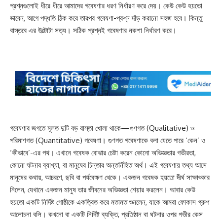
প্রশ্নগুলোই ধীরে ধীরে আমাদের গবেষণার ধরণ নির্ধারণ করে দেয়। কেউ কেউ হয়তো
ভাবেন, আগে পদ্ধতি ঠিক করে তারপর গবেষণা-প্রশ্ন দাঁড় করানো সহজ হবে। কিন্তু
বাস্তবে এর উল্টোটা সত্য। সঠিক প্রশ্নই গবেষণার নকশা নির্ধারণ করে।
গবেষণার জগতে মূলত দুটি বড় রাস্তা খোলা থাকে—গুণগত (Qualitative) ও
পরিমাণগত (Quantitative) গবেষণা। গুণগত গবেষণাকে বলা যেতে পারে ‘কেন’ ও
‘কীভাবে’-এর পথ। এখানে গবেষক বোঝার চেষ্টা করেন কোনো অভিজ্ঞতার গভীরতা,
কোনো ঘটনার ব্যাখ্যা, বা মানুষের চিন্তার অন্তর্নিহিত অর্থ। এই গবেষণায় তথ্য আসে
মানুষের কথায়, আচরণে, ছবি বা পর্যবেক্ষণ থেকে। একজন গবেষক হয়তো দীর্ঘ সাক্ষাৎকার
নিলেন, যেখানে একজন মানুষ তার জীবনের অভিজ্ঞতা শেয়ার করলেন। আবার কেউ
হয়তো একটি নির্দিষ্ট গোষ্ঠীকে একত্রিত করে মতামত শুনলেন, যাকে আমরা ফোকাস গ্রুপ
আলোচনা বলি। কখনো বা একটি নির্দিষ্ট ব্যক্তি, প্রতিষ্ঠান বা ঘটনার ওপর গভীর কেস