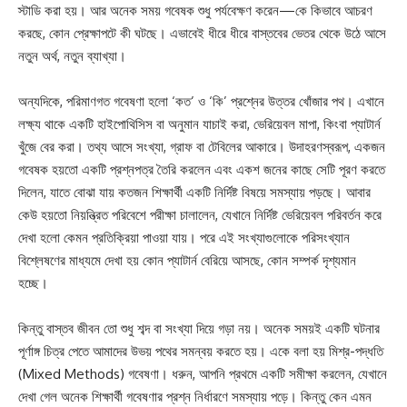
স্টাডি করা হয়। আর অনেক সময় গবেষক শুধু পর্যবেক্ষণ করেন—কে কিভাবে আচরণ
করছে, কোন প্রেক্ষাপটে কী ঘটছে। এভাবেই ধীরে ধীরে বাস্তবের ভেতর থেকে উঠে আসে
নতুন অর্থ, নতুন ব্যাখ্যা।
অন্যদিকে, পরিমাণগত গবেষণা হলো ‘কত’ ও ‘কি’ প্রশ্নের উত্তর খোঁজার পথ। এখানে
লক্ষ্য থাকে একটি হাইপোথিসিস বা অনুমান যাচাই করা, ভেরিয়েবল মাপা, কিংবা প্যাটার্ন
খুঁজে বের করা। তথ্য আসে সংখ্যা, গ্রাফ বা টেবিলের আকারে। উদাহরণস্বরূপ, একজন
গবেষক হয়তো একটি প্রশ্নপত্র তৈরি করলেন এবং একশ জনের কাছে সেটি পূরণ করতে
দিলেন, যাতে বোঝা যায় কতজন শিক্ষার্থী একটি নির্দিষ্ট বিষয়ে সমস্যায় পড়ছে। আবার
কেউ হয়তো নিয়ন্ত্রিত পরিবেশে পরীক্ষা চালালেন, যেখানে নির্দিষ্ট ভেরিয়েবল পরিবর্তন করে
দেখা হলো কেমন প্রতিক্রিয়া পাওয়া যায়। পরে এই সংখ্যাগুলোকে পরিসংখ্যান
বিশ্লেষণের মাধ্যমে দেখা হয় কোন প্যাটার্ন বেরিয়ে আসছে, কোন সম্পর্ক দৃশ্যমান
হচ্ছে।
কিন্তু বাস্তব জীবন তো শুধু শব্দ বা সংখ্যা দিয়ে গড়া নয়। অনেক সময়ই একটি ঘটনার
পূর্ণাঙ্গ চিত্র পেতে আমাদের উভয় পথের সমন্বয় করতে হয়। একে বলা হয় মিশ্র-পদ্ধতি
(Mixed Methods) গবেষণা। ধরুন, আপনি প্রথমে একটি সমীক্ষা করলেন, যেখানে
দেখা গেল অনেক শিক্ষার্থী গবেষণার প্রশ্ন নির্ধারণে সমস্যায় পড়ে। কিন্তু কেন এমন