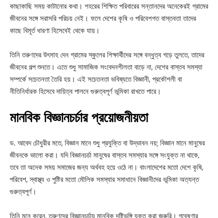
কাছাকাছি সময় কাটানোর কথা। শহরের শিক্ষিত পরিবারের সন্তানদের অনেকেরই গ্রামের
জীবনের সঙ্গে সরাসরি পরিচয় নেই। ফলে দেশের কৃষি ও পরিবেশগত বাস্তবতা তাদের
কাছে বিমূর্ত ধারণা হিসেবেই থেকে যায়।
তিনি তরুণদের উৎসাহ দেন গ্রামের স্কুলের শিক্ষার্থীদের সঙ্গে বন্ধুত্ব গড়ে তুলতে, তাদের
জীবনের গল্প শুনতে। এতে শুধু সামাজিক সংবেদনশীলতা বাড়ে না, দেশের বাস্তব সমস্যা
সম্পর্কে সচেতনতা তৈরি হয়। এই সচেতনতা ভবিষ্যতে বিজ্ঞানী, প্রকৌশলী বা
নীতিনির্ধারক হিসেবে দায়িত্ব পালনে গুরুত্বপূর্ণ ভূমিকা রাখতে পারে।
মানবিক বিজ্ঞানচর্চার প্রয়োজনীয়তা
ড. আবেদ চৌধুরীর মতে, বিজ্ঞান মানে শুধু প্রযুক্তি বা উদ্ভাবন নয়; বিজ্ঞান মানে মানুষের
জীবনকে ভালো করা। যদি বিজ্ঞানচর্চা মানুষের বাস্তব সমস্যার সঙ্গে সংযুক্ত না থাকে,
তবে তা অনেক সময় সমাজের জন্য অর্থবহ হয়ে ওঠে না। বাংলাদেশের মতো দেশে কৃষি,
পরিবেশ, স্বাস্থ্য ও পুষ্টির মতো মৌলিক সমস্যার সমাধানে বিজ্ঞানীদের ভূমিকা অত্যন্ত
গুরুত্বপূর্ণ।
তিনি মনে করেন, তরুণদের বিজ্ঞানচর্চায় মানবিক দৃষ্টিভঙ্গি যুক্ত করা জরুরি। গবেষণার