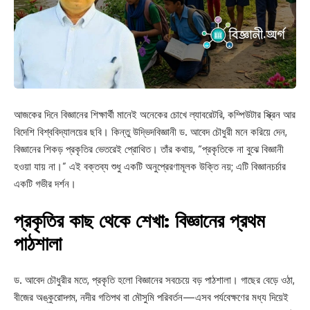
আজকের দিনে বিজ্ঞানের শিক্ষার্থী মানেই অনেকের চোখে ল্যাবরেটরি, কম্পিউটার স্ক্রিন আর
বিদেশি বিশ্ববিদ্যালয়ের ছবি। কিন্তু উদ্ভিদবিজ্ঞানী ড. আবেদ চৌধুরী মনে করিয়ে দেন,
বিজ্ঞানের শিকড় প্রকৃতির ভেতরেই প্রোথিত। তাঁর কথায়, “প্রকৃতিকে না বুঝে বিজ্ঞানী
হওয়া যায় না।” এই বক্তব্য শুধু একটি অনুপ্রেরণামূলক উক্তি নয়; এটি বিজ্ঞানচর্চার
একটি গভীর দর্শন।
প্রকৃতির কাছ থেকে শেখা: বিজ্ঞানের প্রথম
পাঠশালা
ড. আবেদ চৌধুরীর মতে, প্রকৃতি হলো বিজ্ঞানের সবচেয়ে বড় পাঠশালা। গাছের বেড়ে ওঠা,
বীজের অঙ্কুরোদ্গম, নদীর গতিপথ বা মৌসুমি পরিবর্তন—এসব পর্যবেক্ষণের মধ্য দিয়েই