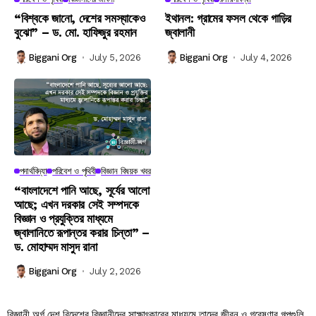
“বিশ্বকে জানো, দেশের সমস্যাকেও
ইথানল: গ্রামের ফসল থেকে গাড়ির
বুঝো” – ড. মো. হাফিজুর রহমান
জ্বালানী
Biggani Org
July 5, 2026
Biggani Org
July 4, 2026
পদার্থবিদ্যা
পরিবেশ ও পৃথিবী
বিজ্ঞান বিষয়ক খবর
“বাংলাদেশে পানি আছে, সূর্যের আলো
আছে; এখন দরকার সেই সম্পদকে
বিজ্ঞান ও প্রযুক্তির মাধ্যমে
জ্বালানিতে রূপান্তর করার চিন্তা” –
ড. মোহাম্মদ মাসুদ রানা
Biggani Org
July 2, 2026
বিজ্ঞানী অর্গ দেশ বিদেশের বিজ্ঞানীদের সাক্ষাৎকারের মাধ্যমে তাদের জীবন ও গবেষণার গল্পগুলি