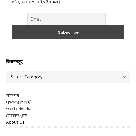
পৌছে যাবে আপনার ইমেইল বক্সে।
বিভাগসমুহ
সাক্ষাৎকার
সাক্ষাৎকার প্রোজেক্ট
গবেষণায় হাতে খড়ি
তোমাকেই খুঁজছি
About Us