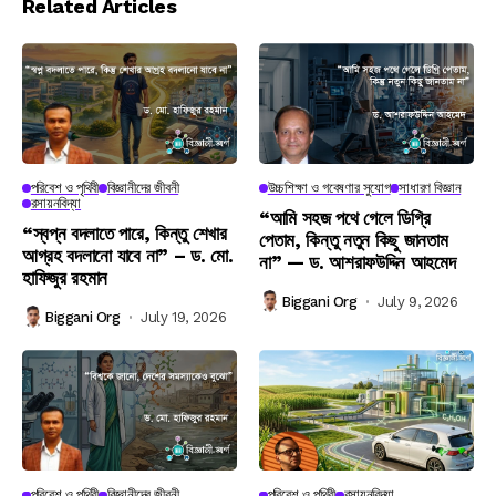
Related Articles
পরিবেশ ও পৃথিবী
বিজ্ঞানীদের জীবনী
উচ্চশিক্ষা ও গবেষণার সুযোগ
সাধারণ বিজ্ঞান
রসায়নবিদ্যা
“আমি সহজ পথে গেলে ডিগ্রি
“স্বপ্ন বদলাতে পারে, কিন্তু শেখার
পেতাম, কিন্তু নতুন কিছু জানতাম
আগ্রহ বদলানো যাবে না” – ড. মো.
না” — ড. আশরাফউদ্দিন আহমেদ
হাফিজুর রহমান
Biggani Org
July 9, 2026
Biggani Org
July 19, 2026
পরিবেশ ও পৃথিবী
বিজ্ঞানীদের জীবনী
পরিবেশ ও পৃথিবী
রসায়নবিদ্যা