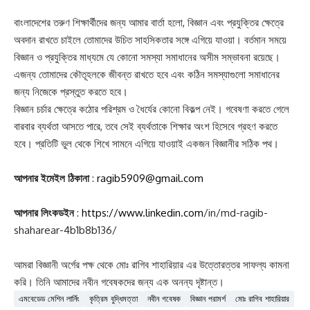
বাংলাদেশের তরুণ শিক্ষার্থীদের জন্য আমার বার্তা হলো, বিজ্ঞান এবং প্রযুক্তির ক্ষেত্রে
অবদান রাখতে চাইলে তোমাদের উচিত সাহসিকতার সঙ্গে এগিয়ে যাওয়া। বর্তমান সময়ে
বিজ্ঞান ও প্রযুক্তির মাধ্যমে যে কোনো সমস্যা সমাধানের অসীম সম্ভাবনা রয়েছে।
এজন্য তোমাদের কৌতূহলকে জীবন্ত রাখতে হবে এবং কঠিন সমস্যাগুলো সমাধানের
জন্য নিজেকে প্রস্তুত করতে হবে।
বিজ্ঞান চর্চার ক্ষেত্রে কঠোর পরিশ্রম ও ধৈর্যের কোনো বিকল্প নেই। গবেষণা করতে গেলে
বারবার ব্যর্থতা আসতে পারে, তবে সেই ব্যর্থতাকে শিক্ষার অংশ হিসেবে গ্রহণ করতে
হবে। প্রতিটি ভুল থেকে শিখে সামনে এগিয়ে যাওয়াই একজন বিজ্ঞানীর সঠিক পথ।
আপনার ইমেইল ঠিকানা
:
ragib5909@gmail.com
আপনার লিংকডইন
:
https://www.linkedin.com
/in/md-ragib-
shaharear-4b1b8b136/
আমরা বিজ্ঞানী অর্গের পক্ষ থেকে মোঃ রাগিব শাহারিয়ার এর উত্তোরত্তর সাফল্য কামনা
করি। তিনি আমাদের নবীন গবেষকদের জন্য এক অনন্য দৃষ্টান্ত।
এমবেডেড মেশিন লার্নিং
কৃত্রিম বুদ্ধিমত্তা
নবীন গবেষক
বিজ্ঞান পরামর্শ
মোঃ রাগিব শাহারিয়ার