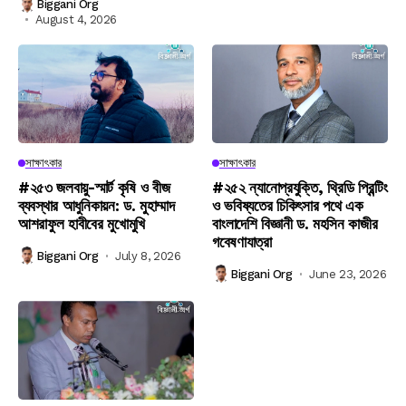
Biggani Org
August 4, 2026
সাক্ষাৎকার
সাক্ষাৎকার
#২৫৩ জলবায়ু-স্মার্ট কৃষি ও বীজ
#২৫২ ন্যানোপ্রযুক্তি, থ্রিডি প্রিন্টিং
ব্যবস্থার আধুনিকায়ন: ড. মুহাম্মাদ
ও ভবিষ্যতের চিকিৎসার পথে এক
আশরাফুল হাবীবের মুখোমুখি
বাংলাদেশি বিজ্ঞানী ড. মহসিন কাজীর
গবেষণাযাত্রা
Biggani Org
July 8, 2026
Biggani Org
June 23, 2026