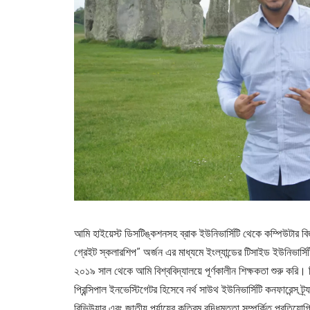
আমি হাইয়েস্ট ডিসটিঙ্কশনসহ ব্রাক ইউনিভার্সিটি থেকে কম্পিউটার বিজ্
গ্রেইট স্কলারশিপ” অর্জন এর মাধ্যমে ইংল্যান্ডের টিসাইড ইউনিভার
২০১৯ সাল থেকে আমি বিশ্ববিদ্যালয়ে পূর্ণকালীন শিক্ষকতা শুরু করি। 
প্রিন্সিপাল ইনভেস্টিগেটর হিসেবে নর্থ সাউথ ইউনিভার্সিটি কনফারেন্স ট্র
রিভিউয়ার এবং জাতীয় পর্যায়ের কৃত্রিম বুদ্ধিমত্তা সম্পর্কিত প্রতি