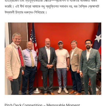
হাইড্রোজেন এবং ম্যানুফ্যাকচারিং সেক্টরে—প্রকৌশল ও গবেষণার অভিজ্ঞতা অর্জন
করেছি। এই দীর্ঘ যাত্রা আমাকে শুধু প্রযুক্তিগত সমাধান নয়, বরং বৈশ্বিক প্রেক্ষাপটে
উদ্ভাবনী চিন্তার গুরুত্বও শিখিয়েছে।
Pitch Deck Competition – Memorable Moment