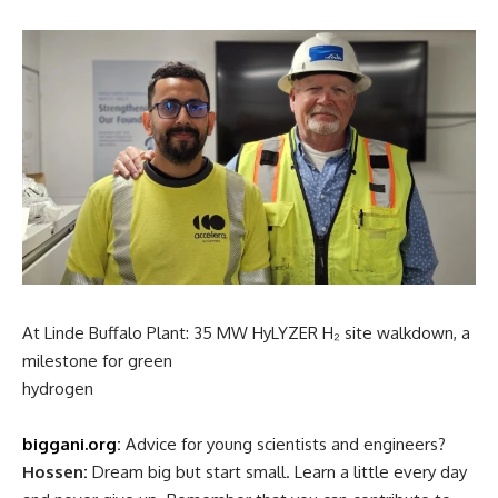
After Successful Lead FAT for Accelera HPS , Michigan, USA
biggani.org
:
Your experience in hydrogen energy?
Hossen:
At Accelera by Cummins I worked on early-stage
development for one of the largest hydrogen installations
in the U.S. Visiting the Linde Buffalo Plant for the 35MW
HyLYZER hydrogen installation was a key milestone
toward
decarbonization
(reducing carbon emissions) in
industry.