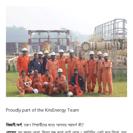
Proudly part of the KrisEnergy Team
বিজ্ঞানী.অর্গ:
তরুণ শিক্ষার্থীদের জন্য আপনার পরামর্শ কী?
হোসেন:
বড় স্বপ্ন দেখো, কিন্তু শুরু করো ছোট থেকে। প্রতিদিন একটু করে শিখো, হাল