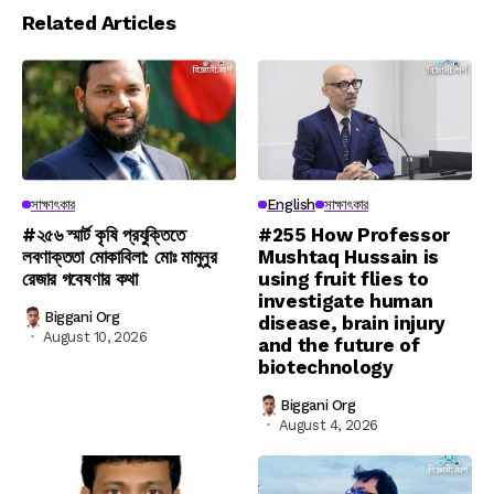
বিভাগসমুহ
সাক্ষাৎকার
সাক্ষাৎকার প্রোজেক্ট
গবেষণায় হাতে খড়ি
তোমাকেই খুঁজছি
About Us
Related Articles