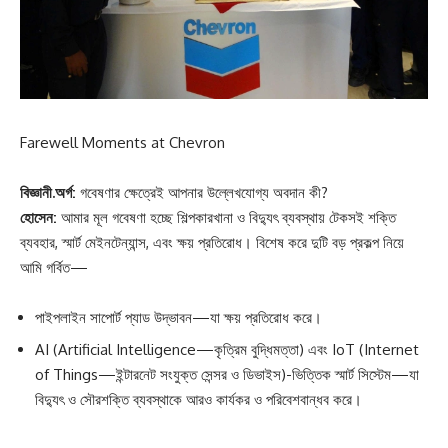
Farewell Moments at Chevron
বিজ্ঞানী.অর্গ:
গবেষণার ক্ষেত্রেই আপনার উল্লেখযোগ্য অবদান কী?
হোসেন:
আমার মূল গবেষণা হচ্ছে শিল্পকারখানা ও বিদ্যুৎ ব্যবস্থায় টেকসই শক্তি
ব্যবহার, স্মার্ট মেইনটেন্যান্স, এবং ক্ষয় প্রতিরোধ। বিশেষ করে দুটি বড় প্রকল্প নিয়ে
আমি গর্বিত—
পাইপলাইন সাপোর্ট প্যাড উদ্ভাবন—যা ক্ষয় প্রতিরোধ করে।
AI (Artificial Intelligence—কৃত্রিম বুদ্ধিমত্তা) এবং IoT (Internet
of Things—ইন্টারনেট সংযুক্ত সেন্সর ও ডিভাইস)-ভিত্তিক স্মার্ট সিস্টেম—যা
বিদ্যুৎ ও সৌরশক্তি ব্যবস্থাকে আরও কার্যকর ও পরিবেশবান্ধব করে।