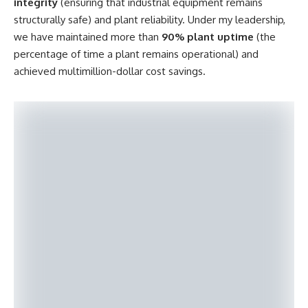
Setting up the MicroFAB-3D system in the lab
biggani.org
:
Could you start by telling us about your
professional journey?
Hossen:
I have worked in engineering and research across
the globe for over 17 years. From Oil & Gas to Hydrogen
energy, each experience has taught me the importance of
innovation on a global scale.
biggani.org
:
Key aspects of your current role?
Hossen:
I lead programs that maintain
asset
integrity
(ensuring that industrial equipment remains
structurally safe) and plant reliability. Under my leadership,
we have maintained more than
90% plant uptime
(the