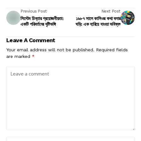
real leadership is not only about solving problems but also
about inspiring others to imagine and build a sustainable
future.
Profile Summary M S Hossen
AI
Biggani.org
IoT
এম এস হোসেন
বিজ্ঞানী সাক্ষাৎকার
স্মার্ট গ্রিড
হাইড্রোজেন এনার্জি
Previous Post
Next Post
সিস্টেম চিন্তার প্রয়োজনীয়তা:
১৯৮৭ সালে কাসিওর কথা বলার
একটি পরিবর্তনের দৃষ্টিভঙ্গি
ঘড়ি: এক হারিয়ে যাওয়া ভবিষ্যৎ
Leave A Comment
Your email address will not be published.
Required fields