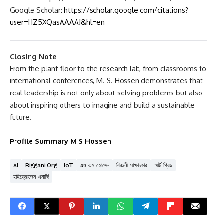
Addressing the China Summit after visiting the factory
Contact Information
Email:
hossenms@gmail.com
LinkedIn:
https://www.linkedin.com/in/mshossen/
Google Scholar:
https://scholar.google.com/citations?
user=HZ5XQasAAAAJ&hl=en
Closing Note
From the plant floor to the research lab, from classrooms to
international conferences, M. S. Hossen demonstrates that