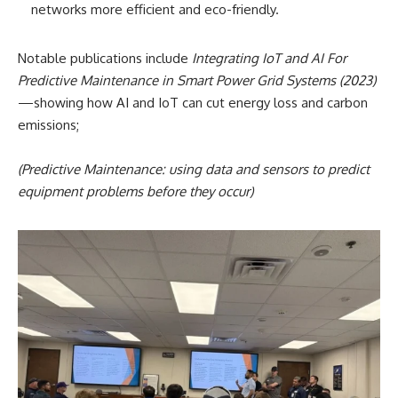
Spectroscopy (fNIRS)
biggani.org
:
Your research highlights?
Hossen:
My focus is on sustainable energy, smart
maintenance, and corrosion prevention. Key projects
include:
Developing a thermoplastic-based pipeline support pad
to prevent corrosion.
Creating
AI (Artificial Intelligence)
and
IoT (Internet of
Things)
smart systems to make power and solar energy
networks more efficient and eco-friendly.
Notable publications include
Integrating IoT and AI For
Predictive Maintenance in Smart Power Grid Systems (2023)
—showing how AI and IoT can cut energy loss and carbon
emissions;