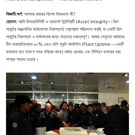
বিজ্ঞানী.অর্গ:
আপনার কাজের বিশেষ দিকগুলো কী?
হোসেন:
আমি রিলায়েবিলিটি ও অ্যাসেট ইন্টেগ্রিটি (Asset Integrity—শিল্প
প্লান্টের যন্ত্রপাতির কাঠামোগত নিরাপত্তা) প্রোগ্রাম পরিচালনা করছি যা একটি শিল্প
প্লান্টের নিরাপত্তা ও কর্মদক্ষতার জন্য অত্যন্ত গুরুত্বপূর্ণ। আমার নেতৃত্বে আমাদের
টিম ধারাবাহিকভাবে ৯০% এরও বেশি প্লান্ট আপটাইম (Plant Uptime—একটি
কারখানা কত শতাংশ সময় সক্রিয় থাকে) বজায় রেখেছে এবং মিলিয়ন ডলারের খরচ
সাশ্রয় সম্ভব হয়েছে।