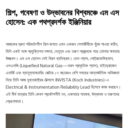
শিল্প, গবেষণা ও উদ্ভাবনের বিশ্বমঞ্চে এম এস
হোসেন: এক পথপ্রদর্শক ইঞ্জিনিয়ার
আজকের দ্রুত পরিবর্তনশীল শিল্প জগতে এমন একজন পেশাজীবীকে খুঁজে পাওয়া কঠিন,
যিনি একই সঙ্গে প্রযুক্তিগত দক্ষতা, নেতৃত্ব এবং তরুণ প্রজন্মকে গড়ে তোলার ক্ষমতায়
উজ্জ্বল। এম এস হোসেন সেই বিরল ব্যতিক্রম। তেল-গ্যাস, পেট্রোকেমিক্যাল,
এলএনজি (Liquefied Natural Gas—তরল প্রাকৃতিক গ্যাস), হাইড্রোজেন
এনার্জি এবং ম্যানুফ্যাকচারিং সেক্টরে ১৭ বছরেরও বেশি সময়ের আন্তর্জাতিক অভিজ্ঞতা
নিয়ে তিনি আজ যুক্তরাষ্ট্রের টেক্সাসে INVISTA (Koch Industries)-এ
Electrical & Instrumentation Reliability Lead হিসেবে কাজ করছেন।
এই দীর্ঘ যাত্রায় তিনি কেবল প্রকৌশলীই নন, একাধারে গবেষক, উদ্ভাবক ও তরুণদের
প্রেরণাদাতা।