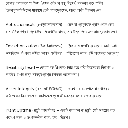
বোঝায় নবায়নযোগ্য উৎস (যেমন সৌর বা বায়ু বিদ্যুৎ) ব্যবহার করে পানির
ইলেক্ট্রোলাইসিসের মাধ্যমে তৈরি হাইড্রোজেন, যাতে কার্বন নিঃসরণ নেই।
Petrochemicals (পেট্রোকেমিক্যাল) – তেল বা প্রাকৃতিক গ্যাস থেকে তৈরি
রাসায়নিক পণ্য। প্লাস্টিক, সিন্থেটিক রাবার, সার ইত্যাদিতে এগুলোর ব্যবহার হয়।
Decarbonization (ডিকার্বনাইজেশন) – শিল্প বা জ্বালানি ব্যবস্থায় কার্বন ডাই
অক্সাইডের নিঃসরণ কমিয়ে আনার প্রক্রিয়া। পরিবেশের জন্য এটি অত্যন্ত গুরুত্বপূর্ণ।
Reliability Lead – কোনো বড় শিল্পকারখানার যন্ত্রপাতি দীর্ঘমেয়াদে নিরাপদ ও
কার্যকর রাখার জন্য দায়িত্বপ্রাপ্ত সিনিয়র প্রকৌশলী।
Asset Integrity (অ্যাসেট ইন্টেগ্রিটি) – কারখানার যন্ত্রপাতি বা স্থাপনার
কাঠামোগত নিরাপত্তা ও কার্যক্ষমতা পুরো জীবনচক্রে বজায় রাখার ব্যবস্থা।
Plant Uptime (প্ল্যান্ট আপটাইম) – একটি কারখানা বা প্ল্যান্ট মোট সময়ের কত
শতাংশ সচল ও উৎপাদনশীল থাকে, তার পরিমাপ।