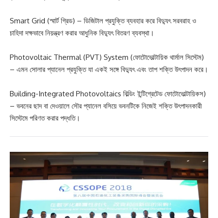
Celebrating 1st Place in the Pitch Deck Competition.
Pipeline Support Pad (পাইপলাইন সাপোর্ট প্যাড) – পাইপলাইনের নিচে
বসানো বিশেষ প্যাড যা পানির ফাঁদ এড়িয়ে ক্ষয় (corrosion) রোধ করে এবং
পাইপলাইনের স্থায়িত্ব বাড়ায়।
AI – Artificial Intelligence (কৃত্রিম বুদ্ধিমত্তা) – কম্পিউটারকে মানুষের
মতো শেখা, বিশ্লেষণ করা ও সিদ্ধান্ত নেওয়ার সক্ষমতা দেওয়ার প্রযুক্তি।
IoT – Internet of Things (ইন্টারনেট অফ থিংস) – সেন্সর ও যন্ত্রপাতিকে
ইন্টারনেটের মাধ্যমে সংযুক্ত করে ডেটা আদান-প্রদানের নেটওয়ার্ক।
Smart Grid (স্মার্ট গ্রিড) – ডিজিটাল প্রযুক্তি ব্যবহার করে বিদ্যুৎ সরবরাহ ও
চাহিদা দক্ষভাবে নিয়ন্ত্রণ করার আধুনিক বিদ্যুৎ বিতরণ ব্যবস্থা।