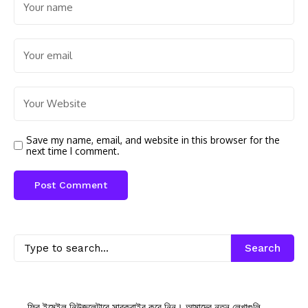
are marked
*