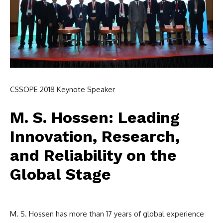
Photovoltaic Thermal (PVT) System (ফোটোভোল্টায়িক থার্মাল সিস্টেম)
– এমন সোলার প্যানেল প্রযুক্তি যা একই সঙ্গে বিদ্যুৎ এবং তাপ শক্তি উৎপাদন করে।
Building-Integrated Photovoltaics বিল্ডিং ইন্টিগ্রেটেড ফোটোভোল্টায়িকস)
– ভবনের ছাদ বা দেওয়ালে সৌর প্যানেল বসিয়ে ভবনটিকে নিজেই শক্তি উৎপাদনকারী
সিস্টেমে পরিণত করার পদ্ধতি।