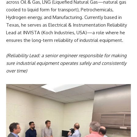
CSSOPE 2018 Keynote Speaker
M. S. Hossen: Leading
Innovation, Research,
and Reliability on the
Global Stage
M. S. Hossen has more than 17 years of global experience
across Oil & Gas, LNG (Liquefied Natural Gas—natural gas
cooled to liquid form for transport), Petrochemicals,
Hydrogen energy, and Manufacturing. Currently based in