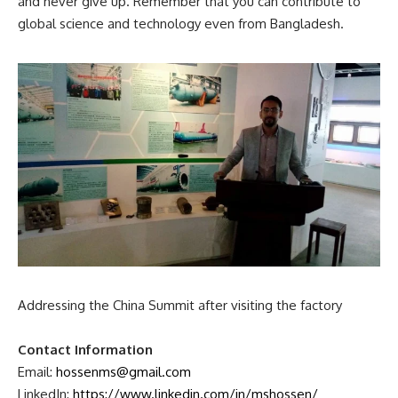
At Linde Buffalo Plant: 35 MW HyLYZER H₂ site walkdown, a
milestone for green
hydrogen
biggani.org
:
Advice for young scientists and engineers?
Hossen:
Dream big but start small. Learn a little every day
and never give up. Remember that you can contribute to
global science and technology even from Bangladesh.