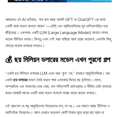
আজকের এই AI দুনিয়ায়, ‘কত কম খরচে আপনি GPT বা ChatGPT-এর মতো
একটি ভাষা মডেল বানাতে পারেন’—এটাই যেন প্রতিযোগিতার মূল চালিকাশক্তি হয়ে
দাঁড়িয়েছে। একসময় একটি LLM (Large Language Model) বানাতে লাগত
কয়েক মিলিয়ন ডলার। কিন্তু এখন সেই খরচ নামিয়ে আনা হচ্ছে কয়েকশ, এমনকি কিছু
ক্ষেত্রে কয়েক ডলারের মধ্যেও।
💰 ছয় মিলিয়ন ডলারের মডেল এখন পুরনো গল্প
“একটা ছয় মিলিয়ন ডলারের LLM এখন আর ‘কুল’ নয়,” বলছেন প্রযুক্তিবিদরা। বরং
একটা
ছয় ডলারের
মডেল তৈরি করতে পারা এখনকার দিনের বড় কৃতিত্ব। যেমন,
সাম্প্রতিক এক গবেষণায় দেখা গেছে, কম শক্তিশালী হার্ডওয়্যার ও সীমিত ডেটা ব্যবহার
করেও মাঝারি মানের একটি ভাষা মডেল বানানো যাচ্ছে মাত্র কয়েক ডলারে।
এই প্রবণতা যে শুধু প্রযুক্তিগত উন্নয়নের ফল, তা নয়। এর পেছনে আছে নীতিগত ও
অর্থনৈতিক বিবেচনাও। আগে যেখানে কয়েকশ কোটি টাকার ফান্ড ছাড়া AI ল্যাব বা