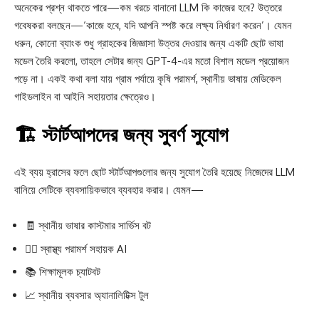
অনেকের প্রশ্ন থাকতে পারে—কম খরচে বানানো LLM কি কাজের হবে? উত্তরে
গবেষকরা বলছেন—‘কাজে হবে, যদি আপনি স্পষ্ট করে লক্ষ্য নির্ধারণ করেন’। যেমন
ধরুন, কোনো ব্যাংক শুধু গ্রাহকের জিজ্ঞাসা উত্তর দেওয়ার জন্য একটি ছোট ভাষা
মডেল তৈরি করলো, তাহলে সেটার জন্য GPT-4-এর মতো বিশাল মডেল প্রয়োজন
পড়ে না। একই কথা বলা যায় গ্রাম পর্যায়ে কৃষি পরামর্শ, স্থানীয় ভাষায় মেডিকেল
গাইডলাইন বা আইনি সহায়তার ক্ষেত্রেও।
🏗️ স্টার্টআপদের জন্য সুবর্ণ সুযোগ
এই ব্যয় হ্রাসের ফলে ছোট স্টার্টআপগুলোর জন্য সুযোগ তৈরি হয়েছে নিজেদের LLM
বানিয়ে সেটিকে ব্যবসায়িকভাবে ব্যবহার করার। যেমন—
🧾 স্থানীয় ভাষার কাস্টমার সার্ভিস বট
👩‍⚕️ স্বাস্থ্য পরামর্শ সহায়ক AI
📚 শিক্ষামূলক চ্যাটবট
📈 স্থানীয় ব্যবসার অ্যানালিটিক্স টুল