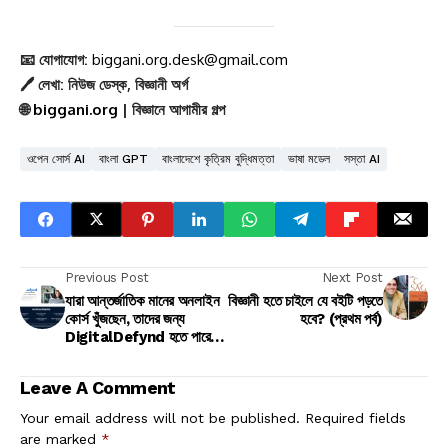
📧 যোগাযোগ:
biggani.org.desk@gmail.com
🖊️ লেখা: নিউজ ডেস্ক, বিজ্ঞানী অর্গ
🌐
biggani.org
| বিজ্ঞানে আগামীর গল্প
ওপেন সোর্স AI
বাংলা GPT
বাংলাদেশে কৃত্রিম বুদ্ধিমত্তা
ভাষা মডেল
সস্তা AI
Previous Post
Next Post
যারা আন্তর্জাতিক মানের অনলাইন
বিজ্ঞানী হতে চাইলে যে বইটি পড়তে
কোর্স খুঁজছেন, তাদের জন্য
হবে? (প্রথম পর্ব)
DigitalDefynd হতে পারে
একটি অসাধারণ মাধ্যম।
Leave A Comment
Your email address will not be published.
Required fields
are marked
*