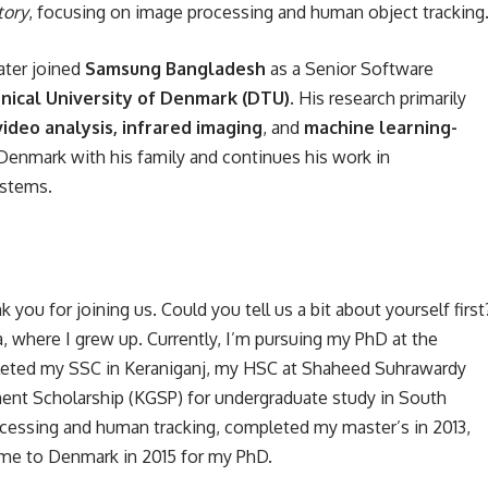
tory
, focusing on image processing and human object tracking
ater joined
Samsung Bangladesh
as a Senior Software
nical University of Denmark (DTU)
. His research primarily
video analysis, infrared imaging
, and
machine learning-
n Denmark with his family and continues his work in
ystems.
ou for joining us. Could you tell us a bit about yourself first
 where I grew up. Currently, I’m pursuing my PhD at the
pleted my SSC in Keraniganj, my HSC at Shaheed Suhrawardy
ment Scholarship (KGSP) for undergraduate study in South
ocessing and human tracking, completed my master’s in 2013,
me to Denmark in 2015 for my PhD.