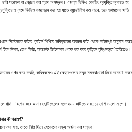
ও ডাটা সংরক্ষণ বা প্রেরণ করা প্রায় অসম্ভব। এজন্য ভিডিও কোডিং প্রযুক্তি ব্যবহৃত হয়
 মাধ্যমে ভিডিও কমপ্রেস করা হয় যাতে ব্যান্ডউইথ কম লাগে, তবে গুণমানের ক্ষতি
খানে সিস্টেমকে ডাটার প্যাটার্ন শিখিয়ে ভবিষ্যতের অজানা ডাটা থেকে আউটপুট অনুমান করত
র্ন রিকগনিশন, রোগ নির্ণয়, অবজেক্ট ডিটেকশন থেকে শুরু করে কৃত্রিম বুদ্ধিমত্তা তৈরিতেও।
িমেশনের ওপর কাজ করছি, ভবিষ্যতেও এই ক্ষেত্রগুলোর নতুন সমস্যাগুলো নিয়ে গবেষণা করত
 ভালোবাসি। বিশেষ করে আমার ছোট ছেলের সঙ্গে সময় কাটাতে সবচেয়ে বেশি ভালো লাগে।
পনার কী পরামর্শ?
াসা যায়, তাতে নিষ্ঠা দিলে যেকোনো লক্ষ্য অর্জন করা সম্ভব।