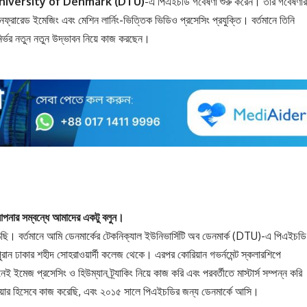
niversity of Denmark (DTU)
-এ পিএইচডি গবেষণা শুরু করেন। তাঁর গবেষণার
নফ্রারেড ইমেজিং এবং মেশিন লার্নিং-ভিত্তিক ভিডিও প্রসেসিং প্রযুক্তি। বর্তমানে তিনি
ির্ভর নতুন নতুন উদ্ভাবন নিয়ে কাজ করছেন।
ই আপনার সম্বন্ধে আমাদের একটু বলুন।
ঠেছি। বর্তমানে আমি ডেনমার্কের টেকনিক্যাল ইউনিভার্সিটি অব ডেনমার্ক (DTU)-এ পিএইচডি
ন ঢাকার শহীদ সোহরাওয়ার্দী কলেজ থেকে। এরপর কোরিয়ান গভর্নমেন্ট স্কলারশিপে
ইমেজ প্রসেসিং ও হিউম্যান ট্র্যাকিং নিয়ে কাজ করি এবং পরবর্তীতে মাস্টার্স সম্পন্ন করি
নিয়ার হিসেবে কাজ করেছি, এবং ২০১৫ সালে পিএইচডির জন্য ডেনমার্কে আসি।