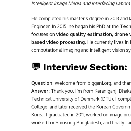
Intelligent Image Media and Interfacing Labora
He completed his master’s degree in 2013 and l
Engineer. In 2015, he began his PhD at the
Tech
focuses on
video quality estimation, drone 
based video processing
. He currently lives i
computational imaging and intelligent vision s
💬 Interview Section:
Question:
Welcome from biggani.org, and thank y
Answer:
Thank you. I’m from Keraniganj, Dhaka,
Technical University of Denmark (DTU). I com
College, and later received the Korean Govern
Korea. I graduated in 2011, worked on image pr
worked for Samsung Bangladesh, and finally ca