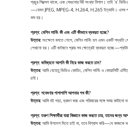
প্রচুর পিক্সেল থাকে, এবং সেগুলোর বিট সংখ্যা বিশাল। তাই ‘র’ ভিডি
—যেমন JPEG, MPEG-4, H.264, H.265 ইত্যাদি। এসব প্রযুক্তির
কম হয়।
প্রশ্ন: মেশিন লার্নিং কী এবং এটি কীভাবে ব্যবহৃত হচ্ছে?
উত্তর:
সংক্ষেপে বলতে গেলে, মেশিন লার্নিং হল এমন একটি পদ্ধতি যে
শেখানো হয়। এটি বর্তমানে প্রায় সব ক্ষেত্রেই ব্যবহৃত হচ্ছে—প্যাটা
প্রশ্ন: ভবিষ্যতে আপনি কী নিয়ে কাজ করতে চান?
উত্তর:
আমি যেহেতু ভিডিও কোডিং, মেশিন লার্নিং ও কোয়ালিটি এস্ট
চাই।
প্রশ্ন: গবেষণার পাশাপাশি আপনার শখ কী?
উত্তর:
আমি বই পড়া, ভ্রমণ করা এবং পরিবারের সঙ্গে সময় কাটানো
প্রশ্ন: তরুণ শিক্ষার্থীরা যারা বিজ্ঞানে কাজ করতে চায়, তাদের জন্য আ
উত্তর:
আমি উপদেশ দিতে চাই না, তবে বিশ্বাস করি—যে কাজকে ভালোব