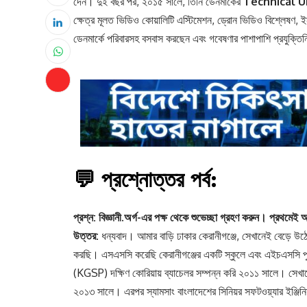
দেন। দুই বছর পর, ২০১৫ সালে, তিনি ডেনমার্কের
Technical U
ক্ষেত্র মূলত ভিডিও কোয়ালিটি এস্টিমেশন, ড্রোন ভিডিও বিশ্লেষণ, ই
ডেনমার্কে পরিবারসহ বসবাস করছেন এবং গবেষণার পাশাপাশি প্রযুক্তিন
💬 প্রশ্নোত্তর পর্ব:
প্রশ্ন: বিজ্ঞানী.অর্গ-এর পক্ষ থেকে শুভেচ্ছা গ্রহণ করুন। প্রথমে
উত্তর:
ধন্যবাদ। আমার বাড়ি ঢাকার কেরানীগঞ্জে, সেখানেই বেড়ে উ
করছি। এসএসসি করেছি কেরানীগঞ্জের একটি স্কুলে এবং এইচএসসি পুরা
(KGSP) দক্ষিণ কোরিয়ায় ব্যাচেলর সম্পন্ন করি ২০১১ সালে। সেখানেই 
২০১৩ সালে। এরপর স্যামসাং বাংলাদেশের সিনিয়র সফটওয়্যার ইঞ্জি