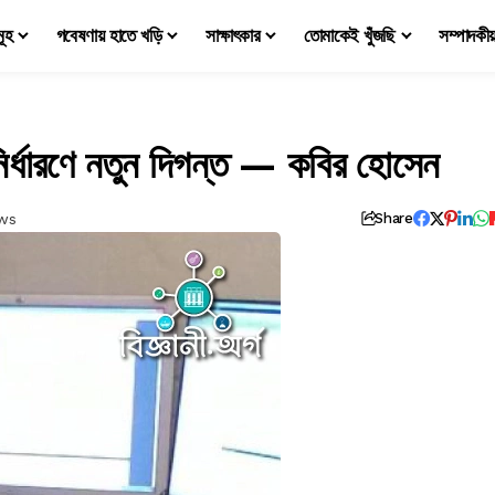
মূহ
গবেষণায় হাতে খড়ি
সাক্ষাৎকার
তোমাকেই খুঁজছি
সম্পাদকী
র্ধারণে নতুন দিগন্ত — কবির হোসেন
ews
Share