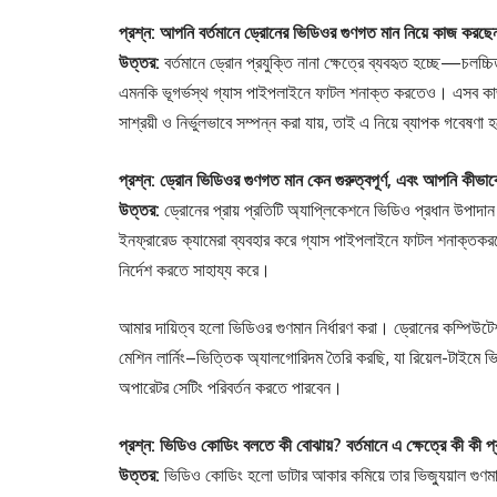
প্রশ্ন: আপনি বর্তমানে ড্রোনের ভিডিওর গুণগত মান নিয়ে কাজ করছেন
উত্তর:
বর্তমানে ড্রোন প্রযুক্তি নানা ক্ষেত্রে ব্যবহৃত হচ্ছে—চলচ্চিত্
এমনকি ভূগর্ভস্থ গ্যাস পাইপলাইনে ফাটল শনাক্ত করতেও। এসব কাজ প্
সাশ্রয়ী ও নির্ভুলভাবে সম্পন্ন করা যায়, তাই এ নিয়ে ব্যাপক গবেষণা 
প্রশ্ন: ড্রোন ভিডিওর গুণগত মান কেন গুরুত্বপূর্ণ, এবং আপনি কীভ
উত্তর:
ড্রোনের প্রায় প্রতিটি অ্যাপ্লিকেশনে ভিডিও প্রধান উপাদা
ইনফ্রারেড ক্যামেরা ব্যবহার করে গ্যাস পাইপলাইনে ফাটল শনাক্তকর
নির্দেশ করতে সাহায্য করে।
আমার দায়িত্ব হলো ভিডিওর গুণমান নির্ধারণ করা। ড্রোনের কম্পিউ
মেশিন লার্নিং–ভিত্তিক অ্যালগোরিদম তৈরি করছি, যা রিয়েল-টাইম
অপারেটর সেটিং পরিবর্তন করতে পারবেন।
প্রশ্ন: ভিডিও কোডিং বলতে কী বোঝায়? বর্তমানে এ ক্ষেত্রে কী কী প্র
উত্তর:
ভিডিও কোডিং হলো ডাটার আকার কমিয়ে তার ভিজ্যুয়াল গুণমান