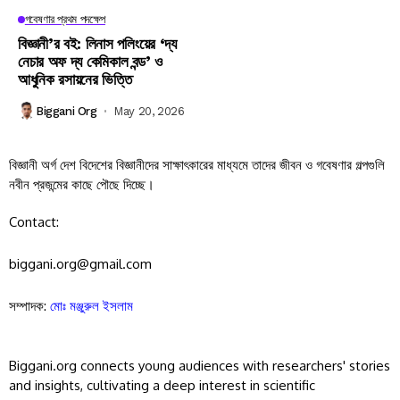
গবেষণার প্রথম পদক্ষেপ
বিজ্ঞানী’র বই: লিনাস পলিংয়ের ‘দ্য
নেচার অফ দ্য কেমিকাল বন্ড’ ও
আধুনিক রসায়নের ভিত্তি
Biggani Org
May 20, 2026
বিজ্ঞানী অর্গ দেশ বিদেশের বিজ্ঞানীদের সাক্ষাৎকারের মাধ্যমে তাদের জীবন ও গবেষণার গল্পগুলি
নবীন প্রজন্মের কাছে পৌছে দিচ্ছে।
Contact:
biggani.org@gmail.com
সম্পাদক:
মোঃ মঞ্জুরুল ইসলাম
Biggani.org connects young audiences with researchers' stories
and insights, cultivating a deep interest in scientific