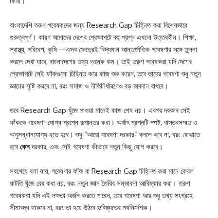
কিনা।
বাংলাদেশি তরুণ গবেষকদের জন্য Research Gap চিহ্নিত করা বিশেষভাবে
গুরুত্বপূর্ণ। কারণ আমাদের দেশের প্রেক্ষাপটে বহু প্রশ্ন এখনো উত্তরহীন। শিক্ষা,
স্বাস্থ্য, পরিবেশ, কৃষি—এসব ক্ষেত্রেই বিদ্যমান আন্তর্জাতিক গবেষণার সঙ্গে তুলনা
করলে দেখা যাবে, বাংলাদেশের তথ্য অনেক কম। তাই তরুণ গবেষকরা যদি দেশের
প্রেক্ষাপটে সেই ফাঁকগুলো চিহ্নিত করে কাজ শুরু করেন, তবে তাদের গবেষণা শুধু নতুন
জ্ঞানের সৃষ্টি করবে না, বরং সমাজ ও নীতিনির্ধারণেও বড় অবদান রাখবে।
তবে Research Gap খুঁজে পাওয়া মানেই কাজ শেষ নয়। এরপর দরকার সেই
ফাঁককে গবেষণা-যোগ্য প্রশ্নে রূপান্তর করা। অর্থাৎ প্রশ্নটি স্পষ্ট, বাস্তবসম্মত ও
অনুসন্ধানযোগ্য হতে হবে। শুধু “আরো গবেষণা দরকার” বললে হবে না, বরং বোঝাতে
হবে
কেন
দরকার, এবং সেই গবেষণা কীভাবে নতুন কিছু যোগ করবে।
সবশেষে বলা যায়, গবেষণার ফাঁক বা Research Gap চিহ্নিত করা মানে কেবল
ঘাটতি খুঁজে বের করা নয়, বরং নতুন জ্ঞান তৈরির সম্ভাবনা আবিষ্কার করা। তরুণ
গবেষকরা যদি এই দক্ষতা অর্জন করতে পারেন, তবে গবেষণা আর শুধু তথ্য সংগ্রহে
সীমাবদ্ধ থাকবে না, বরং তা হয়ে উঠবে ভবিষ্যতের পথনির্দেশক।