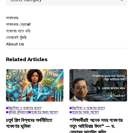
সাক্ষাৎকার
সাক্ষাৎকার প্রোজেক্ট
গবেষণায় হাতে খড়ি
তোমাকেই খুঁজছি
About Us
Related Articles
উচ্চশিক্ষা ও গবেষণার সুযোগ
উচ্চশিক্ষা ও গবেষণার সুযোগ
কৃত্রিম বুদ্ধিমত্তা
গবেষণার প্রথম পদক্ষেপ
গবেষণার প্রথম পদক্ষেপ
চতুর্থ শিল্প বিপ্লবের অর্থনীতিতে
“শিক্ষার্থীরাই অনেক সময় গবেষণার
গবেষণার ভূমিকা
নতুন আইডিয়ার উৎস” — ড.
মোহাম্মদ আতাউল করিম