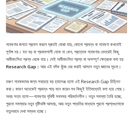
গবেষণার জগতে প্রবেশ করলে দ্রুতই বোঝা যায়, কোনো প্রবন্ধ বা গবেষণা কখনোই
পূর্ণাঙ্গ নয়। যত বড় বা প্রভাবশালী হোক না কেন, প্রত্যেক গবেষণার ভেতরেই কিছু
অমীমাংসিত প্রশ্ন থেকে যায়। সেই অমীমাংসিত প্রশ্ন বা অসম্পূর্ণ ক্ষেত্রকে বলা হয়
Research Gap
। আর এই ফাঁক খুঁজে বের করাই আসলে নতুন জ্ঞানের সূচনা।
তরুণ গবেষকদের জন্য সবচেয়ে বড় চ্যালেঞ্জ হলো এই Research Gap চিহ্নিত
করা। কারণ অনেকেই প্রবন্ধ পড়ে মনে করেন সব কিছুই ইতিমধ্যেই বলা হয়ে গেছে।
অথচ সত্য হলো—গবেষণার পৃথিবী সবসময় পরিবর্তনশীল। নতুন সমস্যা তৈরি হচ্ছে,
পুরনো সমস্যার নতুন দৃষ্টিভঙ্গি আসছে, আর নতুন পদ্ধতির মাধ্যমে পুরনো প্রশ্নগুলোকে
নতুনভাবে দেখা সম্ভব হচ্ছে।