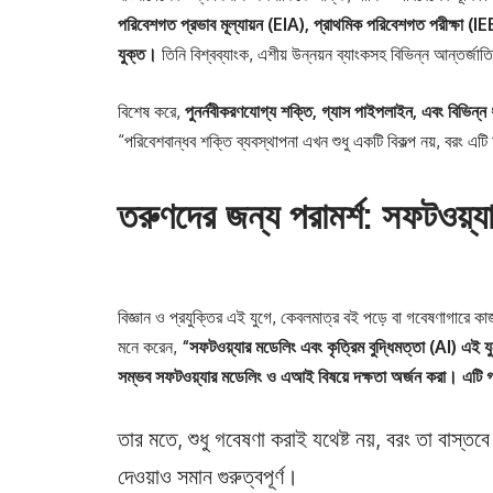
পরিবেশগত প্রভাব মূল্যায়ন (EIA), প্রাথমিক পরিবেশগত পরীক্ষা (IE
যুক্ত।
তিনি বিশ্বব্যাংক, এশীয় উন্নয়ন ব্যাংকসহ বিভিন্ন আন্তর্জ
বিশেষ করে,
পুনর্নবীকরণযোগ্য শক্তি, গ্যাস পাইপলাইন, এবং বিভিন্ন 
“পরিবেশবান্ধব শক্তি ব্যবস্থাপনা এখন শুধু একটি বিকল্প নয়, বরং
তরুণদের জন্য পরামর্শ: সফটওয়্
বিজ্ঞান ও প্রযুক্তির এই যুগে, কেবলমাত্র বই পড়ে বা গবেষণাগারে ক
মনে করেন,
“সফটওয়্যার মডেলিং এবং কৃত্রিম বুদ্ধিমত্তা (AI) এই 
সম্ভব সফটওয়্যার মডেলিং ও এআই বিষয়ে দক্ষতা অর্জন করা। এটি গ
তার মতে, শুধু গবেষণা করাই যথেষ্ট নয়, বরং তা বাস্তবে
দেওয়াও সমান গুরুত্বপূর্ণ।