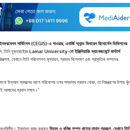
িক ইনফরমেশন সার্ভিসেস (CEGIS)-এ পাওয়ার, এনার্জি অ্যান্ড মিনারেল রিসোর্সেস ডিভিশনের
, তিনি যুক্তরাষ্ট্রের
Lamar University-তে ইঞ্জিনিয়ারিং ম্যানেজমেন্টে মাস্টার্স
কল্পনা, যেখানে তিনি পরিবেশগত মূল্যায়ন, প্রভাব বিশ্লেষণ এবং প্রাকৃতিক সম্পদের
ো উন্নয়ন প্রকল্পের আগে পরিবেশের ওপর সম্ভাব্য প্রভাব বোঝা, তা নিয়ন্ত্রণের উপায় খুঁ
াই আমাদের প্রধান লক্ষ্য।”
িকা অপরিসীম। ইমদাদুল কাজ করছেন
বিদ্যুৎ ও খনিজ সম্পদ খাতের নানান প্রকল্পে, যেখানে তিন