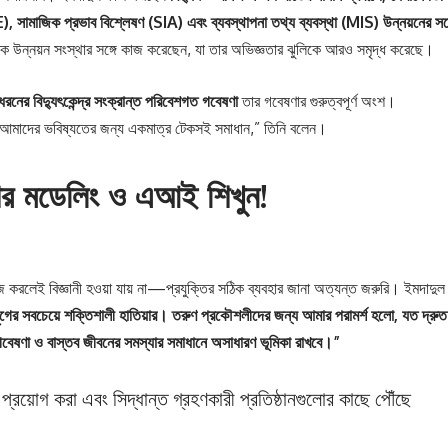
E), সামাজিক প্রভাব বিশ্লেষণ (SIA) এবং ব্যবস্থাপনা তথ্য ব্যবস্থা (MIS) উন্নয়নের সঙ্
াতিক উন্নয়ন সংস্থার সঙ্গে কাজ করেছেন, যা তার অভিজ্ঞতার ঝুলিকে আরও সমৃদ্ধ করেছে।
ধরনের বিদ্যুৎকেন্দ্র সংক্রান্ত পরিবেশগত গবেষণা
তার গবেষণার গুরুত্বপূর্ণ অংশ।
 এটি আমাদের ভবিষ্যতের জন্য একমাত্র টেকসই সমাধান,” তিনি বলেন।
যার মডেলিং ও এআই শিখুন!
াজ করলেই বিজ্ঞানী হওয়া যায় না—প্রযুক্তির সঠিক ব্যবহার জানা অত্যন্ত জরুরি। ইমদাদুল
যুগের সবচেয়ে শক্তিশালী হাতিয়ার। তরুণ প্রকৌশলীদের জন্য আমার পরামর্শ হলো, যত দ্রুত
বেষণা ও বাস্তব জীবনের সমস্যার সমাধানে অসাধারণ ভূমিকা রাখবে।”
 প্রয়োগ করা এবং সিদ্ধান্ত গ্রহণকারী প্রতিষ্ঠানগুলোর কাছে পৌঁছে