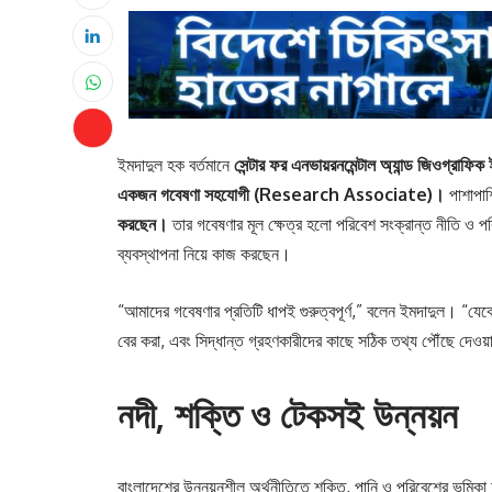
ইমদাদুল হক বর্তমানে
সেন্টার ফর এনভায়রনমেন্টাল অ্যান্ড জিওগ্রাফ
একজন গবেষণা সহযোগী (Research Associate)।
পাশাপাশি
করছেন।
তার গবেষণার মূল ক্ষেত্র হলো পরিবেশ সংক্রান্ত নীতি ও পরি
ব্যবস্থাপনা নিয়ে কাজ করছেন।
“আমাদের গবেষণার প্রতিটি ধাপই গুরুত্বপূর্ণ,” বলেন ইমদাদুল। “যেকোন
বের করা, এবং সিদ্ধান্ত গ্রহণকারীদের কাছে সঠিক তথ্য পৌঁছে দেওয়
নদী, শক্তি ও টেকসই উন্নয়ন
বাংলাদেশের উন্নয়নশীল অর্থনীতিতে শক্তি, পানি ও পরিবেশের ভূম