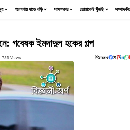
মূহ
গবেষণায় হাতে খড়ি
সাক্ষাৎকার
তোমাকেই খুঁজছি
সম্পাদকী
নে: গবেষক ইমদাদুল হকের গল্প
735 Views
Share