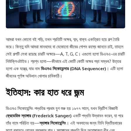
আমরা যখন কোনো বই পড়ি, তখন প্রতিটি অক্ষর, শব্দ, বাক্য একত্রিত হয়ে গল্প তৈরি
করে। কিন্তু যদি আমরা মানবদেহ বা যেকোনো জীবের গোপন রহস্য জানতে চাই, তাহলে
সেই গল্পটি লেখা রয়েছে চারটি অক্ষরে—A, T, G, C। এগুলো হলো ডিএনএ-এর চারটি
নিউক্লিওটাইড। প্রশ্ন হলো—কীভাবে এই কোটি কোটি অক্ষর পড়া সম্ভব? উত্তর
হলো এক যন্ত্রে, যার নাম
ডিএনএ সিকোয়েন্সার (DNA Sequencer)
। এটি হলো
জীবনের পূর্ণাঙ্গ অভিধান খোলার চাবিকাঠি।
ইতিহাস: কার হাত ধরে জন্ম
ডিএনএ সিকোয়েন্সিং পদ্ধতির প্রথম যুগ শুরু হয় ১৯৭৭ সালে, যখন ব্রিটিশ বিজ্ঞানী
ফ্রেডেরিক স্যাঙ্গার (Frederick Sanger)
একটি পদ্ধতি উদ্ভাবন করেন, যা পরে
তাঁর নামে পরিচিত হয়—
স্যাঙ্গার সিকোয়েন্সিং
। এই অবদানের জন্য তিনি দ্বিতীয়বারের
মতো রসায়নে নোবেল পুরস্কার পান। স্যাঙ্গারের পদ্ধতি ছিল অপেক্ষাকৃত ধীর এবং