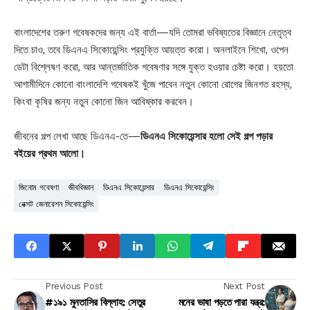
বাংলাদেশের তরুণ গবেষকদের জন্য এই বার্তা—যদি তোমরা ভবিষ্যতের বিজ্ঞানে নেতৃত্ব
দিতে চাও, তবে ডিএনএ সিকোয়েন্সিং প্রযুক্তি আয়ত্ত করো। অনলাইনে শিখো, ওপেন
ডেটা বিশ্লেষণ করো, আর আন্তর্জাতিক গবেষণার সঙ্গে যুক্ত হওয়ার চেষ্টা করো। হয়তো
আগামীদিনে কোনো বাংলাদেশি গবেষকই খুঁজে পাবেন নতুন কোনো রোগের জিনগত রহস্য,
কিংবা কৃষির জন্য নতুন কোনো জিন আবিষ্কার করবেন।
জীবনের গল্প লেখা আছে ডিএনএ-তে—
ডিএনএ সিকোয়েন্সার হলো সেই গল্প পড়ার
বইয়ের প্রথম আলো।
জিনোম গবেষণা
জীববিজ্ঞান
ডিএনএ সিকোয়েন্সার
ডিএনএ সিকোয়েন্সিং
নেক্সট জেনারেশন সিকোয়েন্সিং
Previous Post
Next Post
#১৯১ মুনতাসির বিল্লাহ: সেতুর
মনের ভাষা পড়তে পারা যন্ত্র: