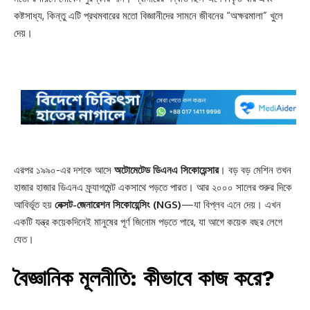
কষ্টসাধ্য, কিন্তু এটি প্রথমবারের মতো বিজ্ঞানীদের সামনে জীবনের “অক্ষরমালা” খুলে
দেয়।
এরপর ১৯৯০-এর দশকে আসে
অটোমেটেড ডিএনএ সিকোয়েন্সার
। বড় বড় মেশিন তখন
হাজার হাজার ডিএনএ ফ্র্যাগমেন্ট একসাথে পড়তে পারত। আর ২০০০ সালের শুরুর দিকে
আবির্ভূত হয়
নেক্সট-জেনারেশন সিকোয়েন্সিং (NGS)
—যা বিপ্লব এনে দেয়। এখন
একটি যন্ত্র কয়েকদিনেই মানুষের পূর্ণ জিনোম পড়তে পারে, যা আগে কয়েক বছর লেগে
যেত।
বৈজ্ঞানিক মূলনীতি: কীভাবে কাজ করে?