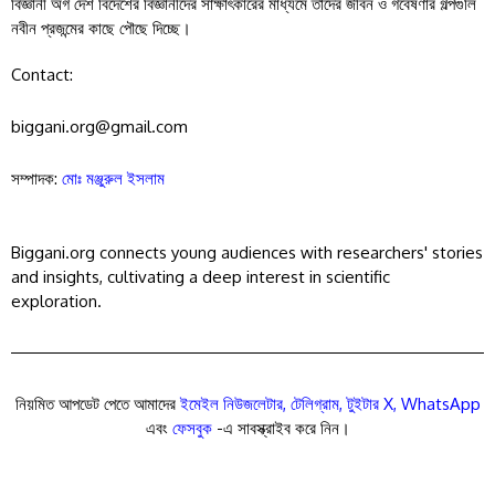
বিজ্ঞানী অর্গ দেশ বিদেশের বিজ্ঞানীদের সাক্ষাৎকারের মাধ্যমে তাদের জীবন ও গবেষণার গল্পগুলি
নবীন প্রজন্মের কাছে পৌছে দিচ্ছে।
Contact:
biggani.org@gmail.com
সম্পাদক:
মোঃ মঞ্জুরুল ইসলাম
Biggani.org connects young audiences with researchers' stories
and insights, cultivating a deep interest in scientific
exploration.
নিয়মিত আপডেট পেতে আমাদের
ইমেইল নিউজলেটার
,
টেলিগ্রাম
,
টুইটার X
,
WhatsApp
এবং
ফেসবুক
-এ সাবস্ক্রাইব করে নিন।