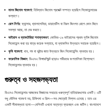
মানব জিনোম গবেষণা:
হিউম্যান জিনোম প্রজেক্ট সম্পন্ন হয়েছিল সিকোয়েন্সারের
কল্যাণে।
রোগ নির্ণয়:
ক্যান্সার, থ্যালাসেমিয়া, ডায়াবেটিস বা বিরল জিনগত রোগে কোন জিনে
সমস্যা আছে, তা বের করতে।
ভাইরাস ও ব্যাকটেরিয়া শনাক্তকরণ:
কোভিড-১৯ ভাইরাসের প্রথম পূর্ণাঙ্গ জিনোম
সিকোয়েন্স করা হয় মাত্র কয়েক সপ্তাহে, যা ভ্যাকসিন উন্নয়নে সহায়ক হয়েছিল।
কৃষি গবেষণা:
ধান, গম বা ভুট্টার জাত উন্নয়নে জিন সিকোয়েন্সিং ব্যবহার হয়।
ফরেনসিক বিজ্ঞান:
ডিএনএ ফিঙ্গারপ্রিন্ট ছাড়াও গভীরতর বংশতালিকা বিশ্লেষণে
সিকোয়েন্সার ব্যবহার হয়।
গুরুত্ব ও সহজলভ্যতা
ডিএনএ সিকোয়েন্সার আজকের বিজ্ঞানের সবচেয়ে গুরুত্বপূর্ণ হাতিয়ারগুলোর একটি। এটি
শুধু মৌলিক গবেষণা নয়, চিকিৎসা ও শিল্প—সব ক্ষেত্রেই বিপ্লব এনেছে। তবে এর
একটি সীমাবদ্ধতা হলো—মেশিনটি এখনো অত্যন্ত ব্যয়বহুল এবং জটিল। বাংলাদেশে