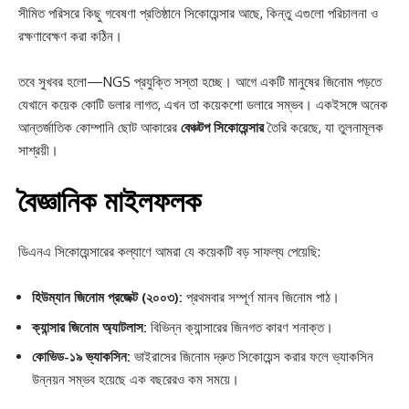
সীমিত পরিসরে কিছু গবেষণা প্রতিষ্ঠানে সিকোয়েন্সার আছে, কিন্তু এগুলো পরিচালনা ও
রক্ষণাবেক্ষণ করা কঠিন।
তবে সুখবর হলো—NGS প্রযুক্তি সস্তা হচ্ছে। আগে একটি মানুষের জিনোম পড়তে
যেখানে কয়েক কোটি ডলার লাগত, এখন তা কয়েকশো ডলারে সম্ভব। একইসঙ্গে অনেক
আন্তর্জাতিক কোম্পানি ছোট আকারের
বেঞ্চটপ সিকোয়েন্সার
তৈরি করেছে, যা তুলনামূলক
সাশ্রয়ী।
বৈজ্ঞানিক মাইলফলক
ডিএনএ সিকোয়েন্সারের কল্যাণে আমরা যে কয়েকটি বড় সাফল্য পেয়েছি:
হিউম্যান জিনোম প্রজেক্ট (২০০৩):
প্রথমবার সম্পূর্ণ মানব জিনোম পাঠ।
ক্যান্সার জিনোম অ্যাটলাস:
বিভিন্ন ক্যান্সারের জিনগত কারণ শনাক্ত।
কোভিড-১৯ ভ্যাকসিন:
ভাইরাসের জিনোম দ্রুত সিকোয়েন্স করার ফলে ভ্যাকসিন
উন্নয়ন সম্ভব হয়েছে এক বছরেরও কম সময়ে।