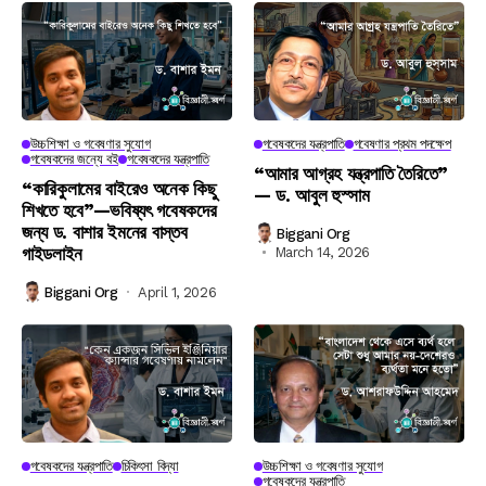
উচ্চশিক্ষা ও গবেষণার সুযোগ
গবেষকদের যন্ত্রপাতি
গবেষণার প্রথম পদক্ষেপ
গবেষকদের জন্যে বই
গবেষকদের যন্ত্রপাতি
“আমার আগ্রহ যন্ত্রপাতি তৈরিতে”
“কারিকুলামের বাইরেও অনেক কিছু
— ড. আবুল হুস্সাম
শিখতে হবে”—ভবিষ্যৎ গবেষকদের
জন্য ড. বাশার ইমনের বাস্তব
Biggani Org
গাইডলাইন
March 14, 2026
Biggani Org
April 1, 2026
গবেষকদের যন্ত্রপাতি
চিকিৎসা বিদ্যা
উচ্চশিক্ষা ও গবেষণার সুযোগ
গবেষকদের যন্ত্রপাতি