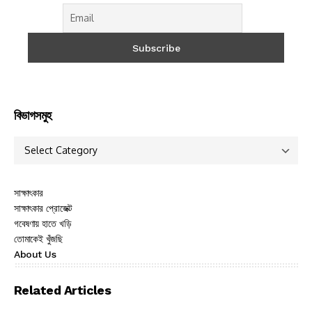
বিভাগসমুহ
সাক্ষাৎকার
সাক্ষাৎকার প্রোজেক্ট
গবেষণায় হাতে খড়ি
তোমাকেই খুঁজছি
About Us
Related Articles