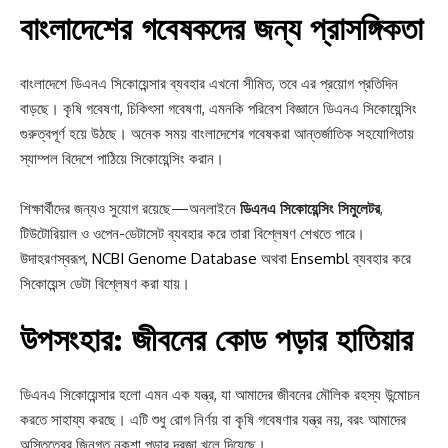
বাংলাদেশের গবেষকদের জন্য প্রাসঙ্গিকতা
বাংলাদেশে ডিএনএ সিকোয়েন্সার ব্যবহার এখনো সীমিত, তবে এর প্রয়োগ প্রতিদিন
বাড়ছে। কৃষি গবেষণা, চিকিৎসা গবেষণা, এমনকি পরিবেশ বিজ্ঞানে ডিএনএ সিকোয়েন্সিং
গুরুত্বপূর্ণ হয়ে উঠছে। অনেক সময় বাংলাদেশের গবেষকরা আন্তর্জাতিক সহযোগিতায়
স্যাম্পল বিদেশে পাঠিয়ে সিকোয়েন্সিং করান।
শিক্ষার্থীদের জন্যও সুযোগ রয়েছে—অনলাইনে
ডিএনএ সিকোয়েন্সিং সিমুলেটর
,
টিউটোরিয়াল ও ওপেন-ডেটাসেট ব্যবহার করে তারা বিশ্লেষণ শেখতে পারে।
উদাহরণস্বরূপ,
NCBI Genome Database
অথবা
Ensembl
ব্যবহার করে
সিকোয়েন্স ডেটা বিশ্লেষণ করা যায়।
উপসংহার: জীবনের কোড পড়ার হাতিয়ার
ডিএনএ সিকোয়েন্সার হলো এমন এক যন্ত্র, যা আমাদের জীবনের মৌলিক রহস্য উন্মোচন
করতে সাহায্য করছে। এটি শুধু রোগ নির্ণয় বা কৃষি গবেষণার যন্ত্র নয়, বরং আমাদের
অস্তিত্বের জিনগত নকশা পড়ার দরজা খুলে দিয়েছে।