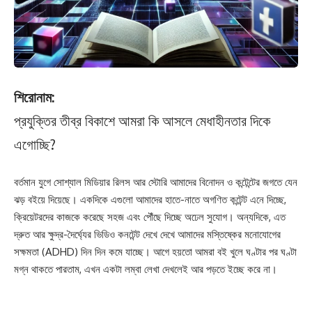
শিরোনাম:
প্রযুক্তির তীব্র বিকাশে আমরা কি আসলে মেধাহীনতার দিকে
এগোচ্ছি?
বর্তমান যুগে সোশ্যাল মিডিয়ার রিলস আর স্টোরি আমাদের বিনোদন ও কন্টেন্টের জগতে যেন
ঝড় বইয়ে দিয়েছে। একদিকে এগুলো আমাদের হাতে-নাতে অগণিত কন্টেন্ট এনে দিচ্ছে,
ক্রিয়েটরদের কাজকে করেছে সহজ এবং পৌঁছে দিচ্ছে অঢেল সুযোগ। অন্যদিকে, এত
দ্রুত আর ক্ষুদ্র-দৈর্ঘ্যের ভিডিও কনটেন্ট দেখে দেখে আমাদের মস্তিষ্কের মনোযোগের
সক্ষমতা (ADHD) দিন দিন কমে যাচ্ছে। আগে হয়তো আমরা বই খুলে ঘণ্টার পর ঘণ্টা
মগ্ন থাকতে পারতাম, এখন একটা লম্বা লেখা দেখলেই আর পড়তে ইচ্ছে করে না।