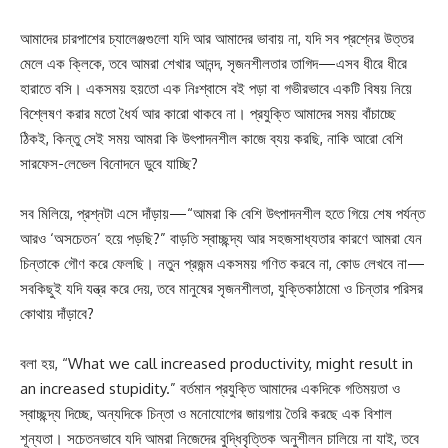
আমাদের চারপাশের চ্যালেঞ্জগুলো যদি আর আমাদের ভাবায় না, যদি সব প্রশ্নের উত্তর
মেলে এক ক্লিকে, তবে আমরা শেখার আনন্দ, সৃজনশীলতার তাগিদ—এসব ধীরে ধীরে
হারাতে বসি। একসময় হয়তো এক নিঃশ্বাসে বই পড়া বা গভীরভাবে একটি বিষয় নিয়ে
বিশ্লেষণ করার মতো ধৈর্য আর কারো থাকবে না। প্রযুক্তি আমাদের সময় বাঁচাচ্ছে
ঠিকই, কিন্তু সেই সময় আমরা কি উৎপাদনশীল কাজে ব্যয় করছি, নাকি আরো বেশি
সারফেস-লেভেল বিনোদনে ডুবে যাচ্ছি?
সব মিলিয়ে, প্রশ্নটা এসে দাঁড়ায়—“আমরা কি বেশি উৎপাদনশীল হতে গিয়ে শেষ পর্যন্ত
আরও ‘অসচেতন’ হয়ে পড়ছি?” বাড়তি স্বাচ্ছন্দ্য আর সহজসাধ্যতার কারণে আমরা যেন
চিন্তাকে গৌণ করে ফেলছি। নতুন প্রজন্ম একসময় গণিত করবে না, কোড লেখবে না—
সবকিছুই যদি যন্ত্র করে দেয়, তবে মানুষের সৃজনশীলতা, যুক্তিকাঠামো ও চিন্তার পরিসর
কোথায় দাঁড়াবে?
বলা হয়, “What we call increased productivity, might result in
an increased stupidity.” বর্তমান প্রযুক্তি আমাদের একদিকে গতিময়তা ও
স্বাচ্ছন্দ্য দিচ্ছে, অন্যদিকে চিন্তা ও মনোযোগের জায়গায় তৈরি করছে এক বিশাল
শূন্যতা। সচেতনভাবে যদি আমরা নিজেদের বুদ্ধিবৃত্তিক অনুশীলন চালিয়ে না যাই, তবে