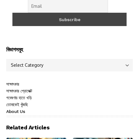
বিভাগসমুহ
সাক্ষাৎকার
সাক্ষাৎকার প্রোজেক্ট
গবেষণায় হাতে খড়ি
তোমাকেই খুঁজছি
About Us
Related Articles