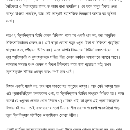
নৈতিকতা ও নিরাপত্তার মানদণ্ড বজায় রাখা হয়েছিল। এর ফলে মানুষ টিকার ওপর
আস্থা রাখতে পেরেছিল, আর সেই আস্থাই মহামারিকে নিয়ন্ত্রণে আনতে বড় ভূমিকা
রাখে।
অতএব, ক্লিনিক্যাল স্টাডি কেবল চিকিৎসা গবেষণার একটি ধাপ নয়, বরং আধুনিক
চিকিৎসাবিজ্ঞানের মেরুদণ্ড। এটি ছাড়া কোনো নতুন ওষুধ, টিকা বা চিকিৎসা প্রযুক্তি
মানুষের কাছে পৌঁছানো উচিত নয়। একে আপনি বিজ্ঞানের ‘ফিল্টার’ বলতে পারেন—যা
ভুয়া প্রতিশ্রুতি ও কুসংস্কারকে সরিয়ে দিয়ে কেবল কার্যকর সমাধানকে সামনে আনে।
আমাদের সমাজে যখন ভেষজ বা বিকল্প চিকিৎসার নামে নানা প্রতারণা ঘটে, তখন
ক্লিনিক্যাল স্টাডির গুরুত্ব আরও স্পষ্ট হয়ে ওঠে।
বিজ্ঞান একাই যথেষ্ট নয়, তার সঙ্গে থাকতে হয় মানুষের আস্থা। আর সেই আস্থা গড়ে
ওঠে প্রমাণভিত্তিক ফলাফলের ওপর, যা ক্লিনিক্যাল স্টাডির মাধ্যমে নিশ্চিত হয়। আজ
আমরা যে ওষুধের দোকান থেকে নির্ভয়ে ওষুধ কিনে খাই, তা মূলত এই প্রমাণভিত্তিক
বিজ্ঞানেরই জয়। তাই বাংলাদেশের মতো উন্নয়নশীল দেশেও গবেষণা অবকাঠামো গড়ে
তুলে ক্লিনিক্যাল স্টাডিকে অগ্রাধিকার দেওয়া উচিত।
একটি কার্যকর স্বাস্থ্যব্যবস্থার লক্ষ্য হওয়া উচিত কেবল রোগের চিকিৎসা নয়, বরং রোগ