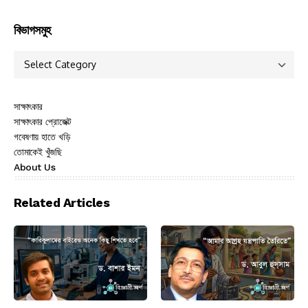
বিভাগসমুহ
সাক্ষাৎকার
সাক্ষাৎকার প্রোজেক্ট
গবেষণায় হাতে খড়ি
তোমাকেই খুঁজছি
About Us
Related Articles