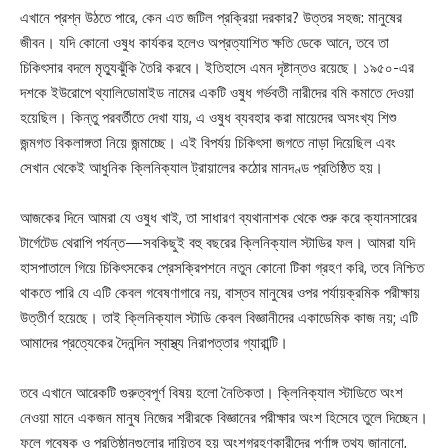
এখানে প্রশ্ন উঠতে পারে, কেন এত জটিল প্রক্রিয়া দরকার? উত্তর সহজ: মানুষের
জীবন। যদি কোনো ওষুধ কার্যকর হলেও অপ্রত্যাশিত ক্ষতি ডেকে আনে, তবে তা
চিকিৎসার বদলে মৃত্যুঝুঁকি তৈরি করবে। ইতিহাসে এমন দৃষ্টান্তও রয়েছে। ১৯৫০-এর
দশকে ইউরোপে থ্যালিডোমাইড নামের একটি ওষুধ গর্ভবতী নারীদের বমি কমাতে দেওয়া
হয়েছিল। কিন্তু পরবর্তীতে দেখা যায়, এ ওষুধ ব্যবহার করা মায়েদের অসংখ্য শিশু
জন্মগত বিকলাঙ্গতা নিয়ে জন্মাচ্ছে। এই বিপর্যয় চিকিৎসা জগতে নাড়া দিয়েছিল এবং
সেখান থেকেই আধুনিক ক্লিনিক্যাল ট্রায়ালের কঠোর মানদণ্ড প্রতিষ্ঠিত হয়।
আজকের দিনে আমরা যে ওষুধ খাই, তা সাধারণ ব্যথানাশক থেকে শুরু করে ক্যানসারের
টার্গেটেড থেরাপি পর্যন্ত—সবকিছুই বহু বছরের ক্লিনিক্যাল স্টাডির ফল। আমরা যদি
হাসপাতালে গিয়ে চিকিৎসকের প্রেসক্রিপশনে নতুন কোনো টিকা গ্রহণ করি, তবে নিশ্চিত
থাকতে পারি যে এটি কেবল গবেষণাগারে নয়, বাস্তব মানুষের ওপর পর্যায়ক্রমিক পরীক্ষায়
উত্তীর্ণ হয়েছে। তাই ক্লিনিক্যাল স্টাডি কেবল বিজ্ঞানীদের একাডেমিক কাজ নয়; এটি
আমাদের প্রত্যেকের দৈনন্দিন স্বাস্থ্য নিরাপত্তার গ্যারান্টি।
তবে এখানে আরেকটি গুরুত্বপূর্ণ বিষয় হলো নৈতিকতা। ক্লিনিক্যাল স্টাডিতে অংশ
নেওয়া মানে একজন মানুষ নিজের শরীরকে বিজ্ঞানের পরীক্ষার অংশ হিসেবে তুলে দিচ্ছেন।
ফলে গবেষক ও প্রতিষ্ঠানগুলোর দায়িত্ব হয় অংশগ্রহণকারীদের পূর্ণাঙ্গ তথ্য জানানো,