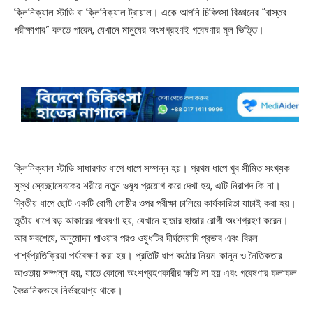
ক্লিনিক্যাল স্টাডি বা ক্লিনিক্যাল ট্রায়াল। একে আপনি চিকিৎসা বিজ্ঞানের “বাস্তব
পরীক্ষাগার” বলতে পারেন, যেখানে মানুষের অংশগ্রহণই গবেষণার মূল ভিত্তি।
ক্লিনিক্যাল স্টাডি সাধারণত ধাপে ধাপে সম্পন্ন হয়। প্রথম ধাপে খুব সীমিত সংখ্যক
সুস্থ স্বেচ্ছাসেবকের শরীরে নতুন ওষুধ প্রয়োগ করে দেখা হয়, এটি নিরাপদ কি না।
দ্বিতীয় ধাপে ছোট একটি রোগী গোষ্ঠীর ওপর পরীক্ষা চালিয়ে কার্যকারিতা যাচাই করা হয়।
তৃতীয় ধাপে বড় আকারের গবেষণা হয়, যেখানে হাজার হাজার রোগী অংশগ্রহণ করেন।
আর সবশেষে, অনুমোদন পাওয়ার পরও ওষুধটির দীর্ঘমেয়াদি প্রভাব এবং বিরল
পার্শ্বপ্রতিক্রিয়া পর্যবেক্ষণ করা হয়। প্রতিটি ধাপ কঠোর নিয়ম-কানুন ও নৈতিকতার
আওতায় সম্পন্ন হয়, যাতে কোনো অংশগ্রহণকারীর ক্ষতি না হয় এবং গবেষণার ফলাফল
বৈজ্ঞানিকভাবে নির্ভরযোগ্য থাকে।