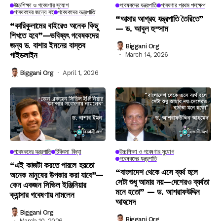
উচ্চশিক্ষা ও গবেষণার সুযোগ
গবেষকদের যন্ত্রপাতি
গবেষণার প্রথম পদক্ষেপ
গবেষকদের জন্যে বই
গবেষকদের যন্ত্রপাতি
“আমার আগ্রহ যন্ত্রপাতি তৈরিতে”
“কারিকুলামের বাইরেও অনেক কিছু
— ড. আবুল হুস্সাম
শিখতে হবে”—ভবিষ্যৎ গবেষকদের
জন্য ড. বাশার ইমনের বাস্তব
Biggani Org
গাইডলাইন
March 14, 2026
Biggani Org
April 1, 2026
গবেষকদের যন্ত্রপাতি
চিকিৎসা বিদ্যা
উচ্চশিক্ষা ও গবেষণার সুযোগ
গবেষকদের যন্ত্রপাতি
“এই কাজটা করতে পারলে হয়তো
“বাংলাদেশ থেকে এসে ব্যর্থ হলে
অনেক মানুষের উপকার করা যাবে”—
সেটা শুধু আমার নয়—দেশেরও ব্যর্থতা
কেন একজন সিভিল ইঞ্জিনিয়ার
মনে হতো” — ড. আশরাফউদ্দিন
ক্যান্সার গবেষণায় নামলেন
আহমেদ
Biggani Org
Biggani Org
March 10, 2026