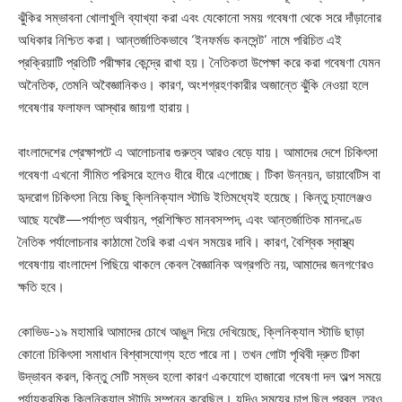
ঝুঁকির সম্ভাবনা খোলাখুলি ব্যাখ্যা করা এবং যেকোনো সময় গবেষণা থেকে সরে দাঁড়ানোর
অধিকার নিশ্চিত করা। আন্তর্জাতিকভাবে ‘ইনফর্মড কনসেন্ট’ নামে পরিচিত এই
প্রক্রিয়াটি প্রতিটি পরীক্ষার কেন্দ্রে রাখা হয়। নৈতিকতা উপেক্ষা করে করা গবেষণা যেমন
অনৈতিক, তেমনি অবৈজ্ঞানিকও। কারণ, অংশগ্রহণকারীর অজান্তে ঝুঁকি নেওয়া হলে
গবেষণার ফলাফল আস্থার জায়গা হারায়।
বাংলাদেশের প্রেক্ষাপটে এ আলোচনার গুরুত্ব আরও বেড়ে যায়। আমাদের দেশে চিকিৎসা
গবেষণা এখনো সীমিত পরিসরে হলেও ধীরে ধীরে এগোচ্ছে। টিকা উন্নয়ন, ডায়াবেটিস বা
হৃদরোগ চিকিৎসা নিয়ে কিছু ক্লিনিক্যাল স্টাডি ইতিমধ্যেই হয়েছে। কিন্তু চ্যালেঞ্জও
আছে যথেষ্ট—পর্যাপ্ত অর্থায়ন, প্রশিক্ষিত মানবসম্পদ, এবং আন্তর্জাতিক মানদণ্ডে
নৈতিক পর্যালোচনার কাঠামো তৈরি করা এখন সময়ের দাবি। কারণ, বৈশ্বিক স্বাস্থ্য
গবেষণায় বাংলাদেশ পিছিয়ে থাকলে কেবল বৈজ্ঞানিক অগ্রগতি নয়, আমাদের জনগণেরও
ক্ষতি হবে।
কোভিড-১৯ মহামারি আমাদের চোখে আঙুল দিয়ে দেখিয়েছে, ক্লিনিক্যাল স্টাডি ছাড়া
কোনো চিকিৎসা সমাধান বিশ্বাসযোগ্য হতে পারে না। তখন গোটা পৃথিবী দ্রুত টিকা
উদ্ভাবন করল, কিন্তু সেটি সম্ভব হলো কারণ একযোগে হাজারো গবেষণা দল অল্প সময়ে
পর্যায়ক্রমিক ক্লিনিক্যাল স্টাডি সম্পন্ন করেছিল। যদিও সময়ের চাপ ছিল প্রবল, তবুও