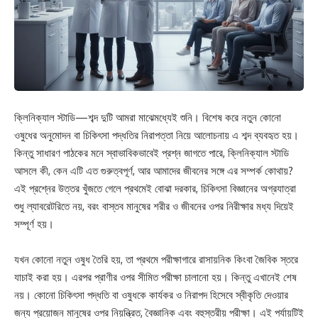
ক্লিনিক্যাল স্টাডি—শব্দ দুটি আমরা মাঝেমধ্যেই শুনি। বিশেষ করে নতুন কোনো
ওষুধের অনুমোদন বা চিকিৎসা পদ্ধতির নিরাপত্তা নিয়ে আলোচনায় এ শব্দ ব্যবহৃত হয়।
কিন্তু সাধারণ পাঠকের মনে স্বাভাবিকভাবেই প্রশ্ন জাগতে পারে, ক্লিনিক্যাল স্টাডি
আসলে কী, কেন এটি এত গুরুত্বপূর্ণ, আর আমাদের জীবনের সঙ্গে এর সম্পর্ক কোথায়?
এই প্রশ্নের উত্তর খুঁজতে গেলে প্রথমেই বোঝা দরকার, চিকিৎসা বিজ্ঞানের অগ্রযাত্রা
শুধু ল্যাবরেটরিতে নয়, বরং বাস্তব মানুষের শরীর ও জীবনের ওপর নিরীক্ষার মধ্য দিয়েই
সম্পূর্ণ হয়।
যখন কোনো নতুন ওষুধ তৈরি হয়, তা প্রথমে পরীক্ষাগারে রাসায়নিক কিংবা জৈবিক স্তরে
যাচাই করা হয়। এরপর প্রাণীর ওপর সীমিত পরীক্ষা চালানো হয়। কিন্তু এখানেই শেষ
নয়। কোনো চিকিৎসা পদ্ধতি বা ওষুধকে কার্যকর ও নিরাপদ হিসেবে স্বীকৃতি দেওয়ার
জন্য প্রয়োজন মানুষের ওপর নিয়ন্ত্রিত, বৈজ্ঞানিক এবং বহুস্তরীয় পরীক্ষা। এই পর্যায়টিই