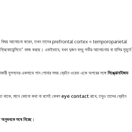
য়ে একটি বিষয় আলোচনা করেন, তখন তাদের prefrontal cortex ও temporoparietal
ফ্রিকোয়েন্সিতে” কাজ করছে। একইভাবে, যখন দুজন বন্ধু গভীর আলোচনায় বা হাসির মুহূর্তে
ারী যুগলদের একসাথে গান শোনার সময় ব্রেইন ওয়েভ একে অপরের সঙ্গে
সিঙ্ক্রোনাইজড
যুক্ত থাকে, মানে কোনো কথা না বলেই কেবল
eye contact
রাখে, তবুও তাদের ব্রেইন
র
অনুভবকে
শুষে
নিচ্ছে
।