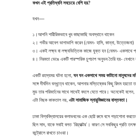
কখন
এই
প্রতিধ্বনি
সবচেয়ে
বেশি
হয়?
যখন—
১।আপনি শারীরিকভাবে খুব কাছাকাছি অবস্থানে থাকেন
২। গভীর আবেগ ভাগাভাগি করেন (যেমন- হাসি, কান্না, উত্তেজনা)
৩। একই লক্ষ্য বা লক্ষ্যভিত্তিক কাজে যুক্ত হন (যেমন- একসাথে প্রস্ত
৪। নিরবতা ভেঙে একটি পারস্পরিক চুপচাপ অনুভব তৈরি হয়- যেখানে 
একটি রহস্যময় ঘটনা হলো,
ঘন ঘন একসাথে সময় কাটানো মানুষদের ম
সঙ্গে দীর্ঘদিন বন্ধুত্বে থাকেন, আপনার মস্তিষ্কের কিছু রিদম হয
মুড তার পরিবর্তনের সাথে সাথেই বদলে যেতে পারে। অনেকেই বলেন, 
এটা নিছক কাকতাল নয়,
এটা সামাজিক স্নায়ুবিজ্ঞানের বাস্তবতা।
ঢাকা বিশ্ববিদ্যালয়ের কলাভবনের এক ছোট্ট রুমে বসে পড়াশোনা ক
ছিল সাদ, যাকে সবাই বলত ‘রিয়্যাক্টর’। কারণ সে সবকিছুর প্রতি তৎক্ষণ
কন্ট্রোলে রাখতে চাওয়া।