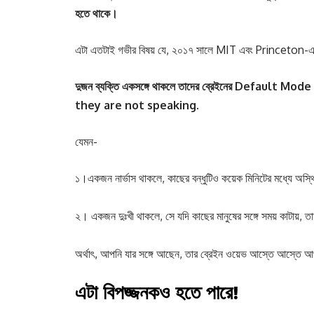
হতে
থাকে।
এটা এতটাই গভীর বিষয় যে, ২০১৭ সালে MIT এবং Princeton-এর 
দুজন
ব্যক্তি
একসঙ্গে
থাকলে
তাদের
ব্রেইনের Default Mo
they are not speaking.
যেমন-
১।একজন নার্ভাস থাকলে, কাছের বন্ধুটিও কয়েক মিনিটের মধ্যে অস্
২। একজন দুঃখী থাকলে, সে যদি কাছের মানুষের সঙ্গে সময় কাটা
অর্থাৎ, আপনি যার সঙ্গে আছেন, তার ব্রেইন ওয়েভ আস্তে আস্তে 
এটা
বিপজ্জনকও
হতে
পারে
!