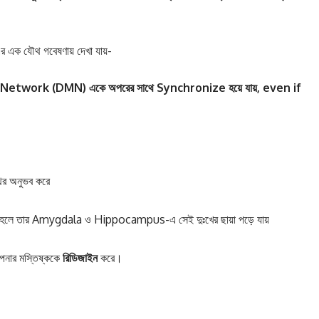
এক যৌথ গবেষণায় দেখা যায়-
de Network (DMN)
একে
অপরের
সাথে Synchronize
হয়ে
যায়, even if
থির অনুভব করে
য়, তাহলে তার Amygdala ও Hippocampus-এ সেই দুঃখের ছায়া পড়ে যায়
আপনার মস্তিষ্ককে
রিডিজাইন
করে।