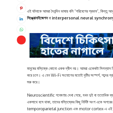
এই ঘটনাকে আমরা দৈনন্দিন ভাষায় বলি “পরিবেশের প্রভাব”, কিন্তু আধু
সিঙ্ক্রোনাইজেশন
বা
interpersonal neural synchron
মানুষের মস্তিষ্ক কোনো একক দ্বীপ নয়। আমরা একেকটা সিগন্যাল সিস
করে চলে। এ যেন Wi-Fi সংযোগের মতোই দৃষ্টির সংস্পর্শ, শব্দের প
শুরু করে।
Neuroscientific গবেষণায় দেখা গেছে, যখন দুই বা ততোধিক ব্য
একসাথে বসে থাকা, তাদের মস্তিষ্কের কিছু নির্দিষ্ট অংশ একে অপরে
temporoparietal junction এবং motor cortex-এ এই বৈশিষ্ট্