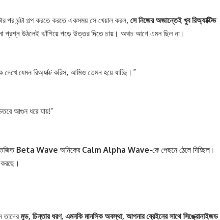
্টার পর ঘন্টা গল্প করতে করতে একসময় সে খেয়াল করল,
সে
নিজের
অজান্তেই
খুব
রিঅ্যাক্টিভ
নো প্রশ্ন উঠলেই ঝাঁপিয়ে পড়ে উত্তর দিতে চায়। অথচ আগে এমন ছিল না।
খে যেমন রিঅ্যাক্ট করিস, আমিও তেমন হয়ে যাচ্ছি।”
তরে আগুন ধরে যায়!”
্তেজিত
Beta Wave
অনিকের
Calm Alpha Wave
-কে পেছনে ঠেলে দিচ্ছিল।
ম করছে।
খন তাদের
মুড,
চিন্তার
ধরণ,
এমনকি
মানসিক
অবস্থা,
আপনার
ব্রেইনের
সাথে
সিঙ্ক্রোনাইজড