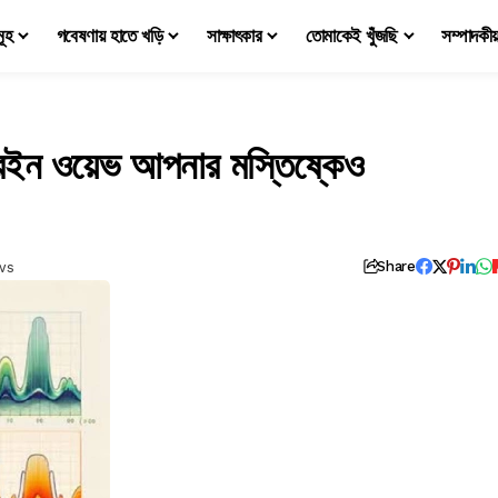
মূহ
গবেষণায় হাতে খড়ি
সাক্ষাৎকার
তোমাকেই খুঁজছি
সম্পাদকী
্রেইন ওয়েভ আপনার মস্তিষ্কেও
ws
Share