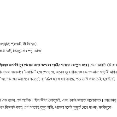
ুতি, প্রজেক্ট, তীর্থযাত্রা)
কথা নেই, কিন্তু বোঝাপড়া আছে
স্তিষ্ক এমনকি দূর থেকেও একে অপরের ব্রেইন ওয়েভে রেসপন্স করে
। মানে আপনি যদি কা
়তো তার সাথে এমনভাবে “ম্যাপড” হয়ে গেছে যে, অনেক দূরে থাকলেও কোনও কারণ ছাড়াই আপন
“আচমকা ওর কথা মনে পড়ছে”, বা “হঠাৎ মন খারাপ লাগছে, পরে দেখি ওরও তাই হয়েছিল”,
রতেন এক ছাত্র, নাম আনিক। ছিল ভীষণ কৌতূহলী, একা একাই ভাবতে ভালোবাসত। তার বন্ধু
াৎ রিঅ্যাক্ট করত, গল্প শুনলেই তুমুল হাসি, ঝামেলা হলেই মুহূর্তে রেগে যাওয়া, সবকিছুকে