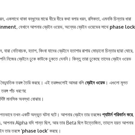
রেন, একসাথে থাকা বন্ধুদের মাঝে ধীরে ধীরে কথা বলার ধরন, রসিকতা, এমনকি চিন্তার ধারা
ainment
, যেখানে আপনার ব্রেইন ওয়েভ, অন্যের ব্রেইন ওয়েভের সাথে
phase lock
ন, যারা নেতিবাচক, হতাশ, কিংবা যাদের ব্রেইনে হতাশার রাশায় মোড়ানো চিন্তার ছায়া ঘোরে,
ি নিজের ব্রেইনে ঢুকে কাউকে ঢুকতে দেননি। কিন্তু তারা ঢুকেছে তাদের ব্রেইন ওয়েভ
়ত বৈদ্যুতিক তরঙ্গ তৈরি করছে। এই তরঙ্গগুলোই আমরা বলি
ব্রেইন
ওয়েভ
। এগুলো মূলত
রঙ্গ পাঁচ ধরণের:
র্দিষ্ট মানসিক অবস্থা বোঝায়।
গগতভাবে তখন একটি অদ্ভুত ঘটনা ঘটে। আপনার ব্রেইন তার তরঙ্গের
প্যাটার্ন
পরিবর্তন
করে
,
অর্থাৎ, আপনার Alpha যদি শান্ত ছিল, আর তার Beta ছিল উত্তেজিত, তাহলে হয়ত আপনার
ন তার তরঙ্গে
‘phase lock’
করছে।