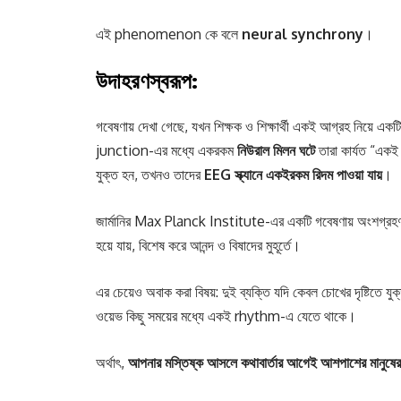
এই phenomenon কে বলে
neural synchrony
।
উদাহরণস্বরূপ
:
গবেষণায় দেখা গেছে, যখন শিক্ষক ও শিক্ষার্থী একই আগ্রহ নি
junction-এর মধ্যে একরকম
নিউরাল
মিলন
ঘটে
তারা কার্যত “একই 
যুক্ত হন, তখনও তাদের
EEG
স্ক্যানে
একইরকম
রিদম
পাওয়া
যায়
।
জার্মানির Max Planck Institute-এর একটি গবেষণায় অংশগ্রহণক
হয়ে যায়, বিশেষ করে আনন্দ ও বিষাদের মুহূর্তে।
এর চেয়েও অবাক করা বিষয়: দুই ব্যক্তি যদি কেবল চোখের দৃষ্টিতে 
ওয়েভ কিছু সময়ের মধ্যে একই rhythm-এ যেতে থাকে।
অর্থাৎ,
আপনার
মস্তিষ্ক
আসলে
কথাবার্তার
আগেই
আশপাশের
মানুষে