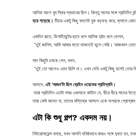
আনিক আগে খুব স্থির স্বভাবের ছিল। কিন্তু সাদের সঙ্গে প্রতিদিন ঘন
হয়ে
পড়েছে।
টিচার একটু কিছু বললেই বুক ধড়ফড় করে, ক্লাসে কো
একদিন রাতে, ডিপার্টমেন্টের ছাদে বসে আনিক হঠাৎ বলে ফেলল,
“তুই জানিস, আমি আমার মতো থাকতেই ভুলে গেছি। আজকাল তোকে দে
সাদ কিছুটা চমকে গেল, বলল,
“তুই তো আগেও এমন ছিলি না। এখন দেখি একটু কিছু হলেই তোর ভি
আসলে,
এই ‘
আগুন’
টা
ছিল
ব্রেইন
ওয়েভের
প্রতিধ্বনি।
তারা প্রতিদিন এতটা সময় একসাথে কাটাত যে, ধীরে ধীরে সাদের উত
তারা কেউ জানত না, তাদের মস্তিষ্ক আসলে একে অপরকে প্রোগ্রা
এটা
কি
শুধু
গল্প
?
একদম
নয়।
নিউরোসায়েন্স বলছে, যখন আপনি ঘনিষ্ঠভাবে কারও সঙ্গে যুক্ত হন, ত