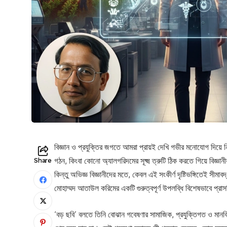
বিজ্ঞান ও প্রযুক্তির জগতে আমরা প্রায়ই দেখি গভীর মনোযোগ দিয়ে
গঠন, কিংবা কোনো অ্যালগরিদমের সূক্ষ্ম ত্রুটি ঠিক করতে গিয়ে বিজ্
Share
কিন্তু অভিজ্ঞ বিজ্ঞানীদের মতে, কেবল এই সংকীর্ণ দৃষ্টিভঙ্গিতেই সীম
মোহাম্মদ আতাউল করিমের একটি গুরুত্বপূর্ণ উপলব্ধি বিশেষভাবে প্
‘বড় ছবি’ বলতে তিনি বোঝান গবেষণার সামাজিক, প্রযুক্তিগত ও মান