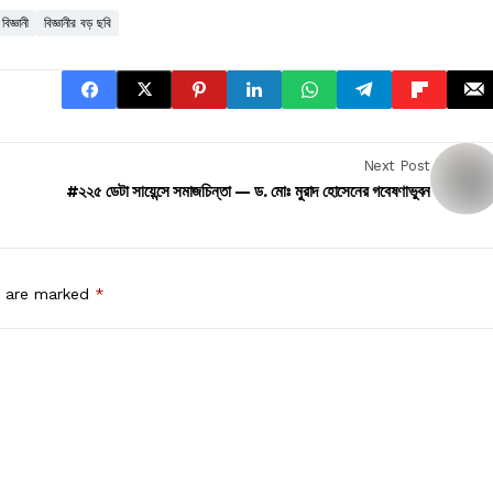
িজ্ঞানী
বিজ্ঞানীর বড় ছবি
Next Post
#২২৫ ডেটা সায়েন্সে সমাজচিন্তা — ড. মোঃ মুরাদ হোসেনের গবেষণাভুবন
s are marked
*