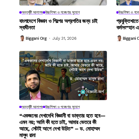
অন্তর্দৃষ্টি আলাপন
উচ্চশিক্ষা ও গবেষণার সুযোগ
উচ্চশিক্ষা ও গব
বাংলাদেশে বিজ্ঞান ও শিল্পের অগ্রগতির জন্য চাই
প্রযুক্তিখাতে
স্বাধীনতা
কর্মসংস্হান এ
Biggani Org
July 31, 2026
Biggani 
অন্তর্দৃষ্টি আলাপন
উচ্চশিক্ষা ও গবেষণার সুযোগ
“একজনের দেখাদেখি বিজ্ঞানী বা ডাক্তার হতে হবে—
এমন নয়; আমি কী হতে চাই, আমার ভেতরে কী
আছে, সেটাই আগে দেখা উচিত” – ড. মোহাম্মদ
মাসুদ রানা