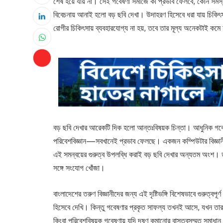
শেষ হয়ে যায় না। সেই গবেষণা সমাজে কী প্রভাব ফেলবে, কোন সমস্
বিবেচনায় আনাই হলো বড় ছবি দেখা। উদাহরণ হিসেবে ধরা যায় চিকিৎসাব
রোগীর চিকিৎসায় ব্যবহারযোগ্য না হয়, তবে তার মূল্য অনেকটাই কমে 
বড় ছবি দেখার আরেকটি দিক হলো আন্তঃবিষয়ক চিন্তা। আধুনিক গবেষণা
পরিবেশবিজ্ঞান—সবখানেই প্রভাব ফেলছে। একজন কম্পিউটার বিজ্ঞানী
এই সমন্বয়ের গুরুত্ব উপলব্ধি করাই বড় ছবি দেখার অন্যতম অংশ। ডক্
সঙ্গে সংযোগ খোঁজা।
বাংলাদেশের তরুণ বিজ্ঞানীদের জন্য এই দৃষ্টিভঙ্গি বিশেষভাবে গুরুত্
হিসেবে দেখি। কিন্তু গবেষণার প্রকৃত সাফল্য তখনই আসে, যখন তার প
কিংবা পরিবেশবিষয়ক গবেষণায় যদি দূষণ কমানোর বাস্তবসম্মত সমাধান প