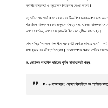
স্থানীয় বাস্তবতা ও প্রয়োজন বিবেচনায় নেওয়া জরুরি।
বড় ছবি দেখার অর্থ এটাও বোঝায় যে বিজ্ঞানীকে দলগতভাবে কাজ করত
প্রয়োজন বিভিন্ন দক্ষতার মানুষকে একত্র করা, তাদের অভিজ্ঞতা থেকে 
কখনো সংগঠক, কখনো সমন্বয়কারী হিসেবেও ভূমিকা রাখতে হয়।
শেষ পর্যন্ত “একজন বিজ্ঞানীকে বড় ছবিটা দেখতে জানতে হবে”—এই বাণী
সঙ্গে যুক্ত এক জীবন্ত উদ্যোগ। গবেষণাগারের দেয়াল পেরিয়ে সমাজের 
ড. মোহাম্মদ আতাউল করিমের পূর্ণাঙ্গ সাক্ষাৎকারটি পড়ুন:
#০০৬ সাক্ষাৎকার : একজন বিজ্ঞানীকে বড় আঙ্গিকে ভ