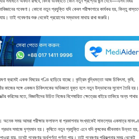
যার সমাধানে অবদান রাখবে, কিংবা ভবিষ্যতে কোন নতুন প্রশ্নের জন্ম দেবে—এসব বিষয়
িজ্ঞানের গবেষণা। কোনো নতুন প্রযুক্তি যদি কেবল পরীক্ষাগারে কার্যকর হয়, কিন্তু বাস্তব
যায়। তাই গবেষণার শুরু থেকেই প্রয়োগের সম্ভাবনা মাথায় রাখা জরুরি।
 ক্রমেই একক বিষয়ের গণ্ডি ছাড়িয়ে যাচ্ছে। কৃত্রিম বুদ্ধিমত্তা আজ চিকিৎসা, কৃষি,
র কাজের সঙ্গে একজন চিকিৎসকের অভিজ্ঞতা যুক্ত হলে নতুন উদ্ভাবনের সুযোগ তৈরি হয়।
টর করিমের মতে, বিজ্ঞানীদের উচিত নিজের বিশেষায়িত ক্ষেত্রের বাইরে তাকিয়ে অন্য শাখার
বপূর্ণ। অনেক সময় আমরা পরীক্ষার ফলাফল বা প্রকাশনার সংখ্যাকেই সাফল্যের একমাত্র মানদণ্
্রভাব সমাজে দৃশ্যমান হয়। কৃষিতে নতুন প্রযুক্তি এনে যদি কৃষকের জীবনমান উন্নত হয়,
াওয়া যায়, তবেই গবেষণার অর্থপূর্ণতা পূর্ণতা পায়। তাই গবেষণার পরিকল্পনার সময় থেকেই