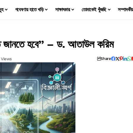
মূহ
গবেষণায় হাতে খড়ি
সাক্ষাৎকার
তোমাকেই খুঁজছি
সম্পাদকী
খতে জানতে হবে” – ড. আতাউল করিম
 Views
Share