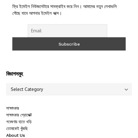
ফ্রি ইমেইল নিউজলেটারে সাবক্রাইব করে নিন। আমাদের নতুন লেখাগুলি
পৌছে যাবে আপনার ইমেইল বক্সে।
বিভাগসমুহ
সাক্ষাৎকার
সাক্ষাৎকার প্রোজেক্ট
গবেষণায় হাতে খড়ি
তোমাকেই খুঁজছি
About Us