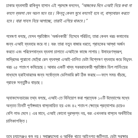
ঢাকার ব্যবসায়ী রাকিবুল হাসান এই প্রসঙ্গে বললেন,
“আজকের দিনে এআই নিয়ে কথা না
বললে ব্যবসা যেন অচল মনে হয়। কিন্তু কেবল মুখে বললেই হবে না, বাস্তবায়ন করতে
হবে। যারা সাহস নিয়ে আগাচ্ছে, তারাই এগিয়ে থাকবে।”
গবেষণা বলছে, যেসব প্রতিষ্ঠান ‘অর্জনকারী’ হিসেবে পরিচিত, তারা কেবল খরচ কমানোর
জন্য এআই ব্যবহার করে না। বরং তারা নতুন বাজার ধরতে, গ্রাহকের আস্থা অর্জন
করতে এবং পরিবেশবান্ধব ব্যবসা চালাতে এআইকে কাজে লাগায়। উদাহরণস্বরূপ,
মাদ্রিদের পুরোনো মেট্রো রেল ব্যবস্থা এআই-চালিত ডেটা বিশ্লেষণ ব্যবহার করে বিদ্যুৎ
খরচ ২৫ শতাংশ কমিয়েছে। আবার একটি খাদ্য সরবরাহকারী প্রতিষ্ঠান ডিপ লার্নিংয়ের
মাধ্যমে ড্রাইভারদের জন্য সর্বোত্তম ডেলিভারি রুট ঠিক করছে—ফলে সময় বাঁচছে,
গ্রাহক সন্তুষ্টিও বাড়ছে।
অ্যাকসেনচারের তথ্য বলছে, এআই-তে বিনিয়োগ করা প্রত্যেক ১০টি উদ্যোগের মধ্যে
অন্তত তিনটি পূর্ণাঙ্গভাবে বাস্তবায়িত হয় এবং ৪২ শতাংশ ক্ষেত্রে প্রত্যাশার চেয়েও
বেশি লাভ মেলে। এর মানে, এআই কোনো দূরস্বপ্ন নয়, বরং এখনকার বাস্তব অর্থনীতির
চালিকাশক্তি।
তবে চ্যালেঞ্জও কম নয়। স্বাস্থ্যসেবা ও আর্থিক খাতে আইনগত জটিলতা, ডেটা সুরক্ষার