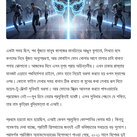
একটা সময় ছিল, পথ খুঁজতে মানুষ কাগজের মানচিত্রে আঙুল বুলাতো, লিখতে বসে
কলমের নিবে খুঁজত অনুপ্রেরণা, আর মোবাইল ফোন খোলার আগে তালার চাবি থাকত
গলায় ঝোলানো। আজকের দিনে এসব দৃশ্য প্রায় অচিন্তনীয়। এখন ঢাকার রাস্তায়
যানজট এড়াতে পথনির্দেশনা চাইলে, ফোন হাতে নিয়েই ভরসা করতে হয় গুগল ম্যাপের
ওপর। কোনো ফাইল লেখার সময় বানান ঠিক রাখতে বা মুখের কথা লেখায় রূপ দিতে
ভয়েস-টু-টেক্সট সুবিধাই ভরসা। আর ফোনের স্ক্রিন আনলক করতে পাসওয়ার্ডের
প্রয়োজন নেই—মুখ চিনে নেয়ার প্রযুক্তিই যথেষ্ট। এসব সুবিধার পেছনে যে শক্তি,
তার নাম কৃত্রিম বুদ্ধিমত্তা বা এআই।
প্রথমে হয়তো মনে হয়েছিল, এআই কেবল প্রযুক্তি কোম্পানির খেলার মাঠ। কিন্তু
গবেষণায় দেখা যাচ্ছে, প্রতিটি শিল্পখাতের জন্যই এটি ভবিষ্যতের সবচেয়ে বড় সুযোগ।
পরামর্শক প্রতিষ্ঠান অ্যাকসেনচারের বিশ্লেষণে পাওয়া গেছে, ২০২১ সালে বিশ্বের দুই