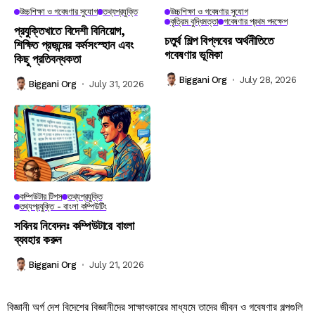
উচ্চশিক্ষা ও গবেষণার সুযোগ
তথ্যপ্রযুক্তি
উচ্চশিক্ষা ও গবেষণার সুযোগ
কৃত্রিম বুদ্ধিমত্তা
গবেষণার প্রথম পদক্ষেপ
প্রযুক্তিখাতে বিদেশী বিনিয়োগ,
চতুর্থ শিল্প বিপ্লবের অর্থনীতিতে
শিক্ষিত প্রজন্মের কর্মসংস্হান এবং
গবেষণার ভূমিকা
কিছু প্রতিবন্ধকতা
Biggani Org
July 28, 2026
Biggani Org
July 31, 2026
কম্পিউটার টিপস
তথ্যপ্রযুক্তি
তথ্যপ্রযুক্তি - বাংলা কম্পিউটিং
সবিনয় নিবেদনঃ কম্পিউটারে বাংলা
ব্যবহার করুন
Biggani Org
July 21, 2026
বিজ্ঞানী অর্গ দেশ বিদেশের বিজ্ঞানীদের সাক্ষাৎকারের মাধ্যমে তাদের জীবন ও গবেষণার গল্পগুলি