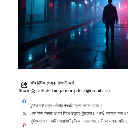
✍️ নিউজ ডেস্ক, বিজ্ঞানী অর্গ
📩 যোগাযোগ:
biggani.org.desk@gmail.com
Share
ইন্টারনেটে তথ্য খোঁজার পদ্ধতি দ্রুত বদলে যাচ্ছে।
এক সময় আমরা গুগলে লিখে উত্তর খুঁজতাম। এখন? অনেকে আর গুগলে য
বুদ্ধিমত্তা (এআই) অ্যাসিস্ট্যান্টকে। তারা জানে, উত্তর এক লাইনে, দ