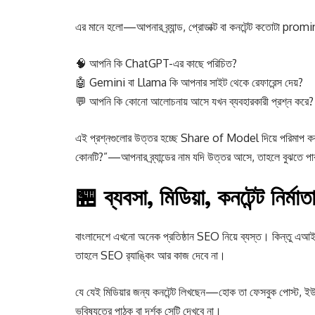
এর মানে হলো—আপনার ব্র্যান্ড, প্রোডাক্ট বা কনটেন্ট কতোটা 
🧠 আপনি কি ChatGPT-এর কাছে পরিচিত?
🤖 Gemini বা Llama কি আপনার সাইট থেকে রেফারেন্স দেয়?
💬 আপনি কি কোনো আলোচনায় আসে যখন ব্যবহারকারী প্রশ্ন করে?
এই প্রশ্নগুলোর উত্তর হচ্ছে Share of Model দিয়ে পরিমাপ কর
কোনটি?”—আপনার ব্র্যান্ডের নাম যদি উত্তর আসে, তাহলে বুঝতে
🏪 ব্যবসা, মিডিয়া, কনটেন্ট নির্ম
বাংলাদেশে এখনো অনেক প্রতিষ্ঠান SEO নিয়ে ব্যস্ত। কিন্তু এআই
তাহলে SEO র‍্যাঙ্কিং আর কাজ দেবে না।
যে যেই মিডিয়ার জন্য কনটেন্ট লিখছেন—হোক তা ফেসবুক পোস্ট, 
ভবিষ্যতের পাঠক বা দর্শক সেটি দেখবে না।