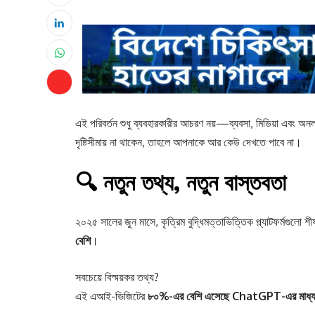
এই পরিবর্তন শুধু ব্যবহারকারীর আচরণ নয়—ব্যবসা, মিডিয়া এবং অন
দৃষ্টিসীমায় না থাকেন, তাহলে আপনাকে আর কেউ দেখতে পাবে না।
🔍 নতুন তথ্য, নতুন বাস্তবতা
২০২৫ সালের জুন মাসে, কৃত্রিম বুদ্ধিমত্তাভিত্তিক প্ল্যাটফর্মগুলো শী
বেশি
।
সবচেয়ে বিস্ময়কর তথ্য?
এই এআই-ভিজিটের
৮০%-এর বেশি এসেছে ChatGPT-এর মাধ্য