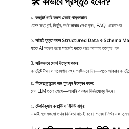
🛠️ কীভাবে প্রস্তুত হবেন?
১.
কনটেন্ট তৈরি করুন এআই-বান্ধবভাবে
:
যেমন তথ্যপূর্ণ, নির্ভুল, স্পষ্ট ভাষায় লেখা ব্লগ, FAQ, ওয়েবপেজ।
২.
সাইটে যুক্ত করুন Structured Data ও Schema M
যাতে AI মডেল গুলো সহজেই ধরতে পারে আপনার তথ্যের ধরন।
সঠিকভাবে সোর্স উল্লেখ করুন
:
কনটেন্টে উৎস ও গবেষণার তথ্য স্পষ্টভাবে দিন—এতে আপনার কনটেন্
৪.
নিজের ব্র্যান্ডের নাম পুনঃপুন উল্লেখ করুন
:
যেন LLM গুলো শেখে—আপনি একজন নির্ভরযোগ্য উৎস।
৫.
টেকনিক্যাল কনটেন্ট ও রিভিউ রাখুন
:
এআই মডেলগুলো তথ্য নির্ভরতা যাচাই করে। গবেষণানির্ভর এবং তুলন