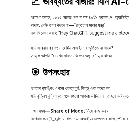
📈 ভবিষ্যতের বাজার: যিনি AI-
গবেষণা বলছে, ২০২৫ সালের শেষ নাগাদ ৪০% গ্রাহক AI অ্যাসিস্ট্যান্
অর্থাৎ, কেউ গুগল করবে না—”রক্তচাপ মাপার যন্ত্র”
বরং জিজ্ঞেস করবে: “Hey ChatGPT, suggest me a blo
যদি আপনার প্রতিষ্ঠান সেদিন এআই-এর স্মৃতিতে না থাকে?
তাহলে আপনি “চোখের সামনে থেকেও অদৃশ্য” হয়ে যাবেন।
🎯 উপসংহার
গুগলের র‍্যাঙ্কিং এখনো গুরুত্বপুর্ণ, কিন্তু একা যথেষ্ট নয়।
যদি কৃত্রিম বুদ্ধিমত্তা মডেলগুলো আপনাকে চিনে না, তাহলে ভবিষ্যত
এখন সময়—
Share of Model
নিয়ে কাজ করার।
আপনার কনটেন্ট, ব্র্যান্ড ও বার্তা যেন এআই মডেলগুলোর কাছে পৌঁছে যা