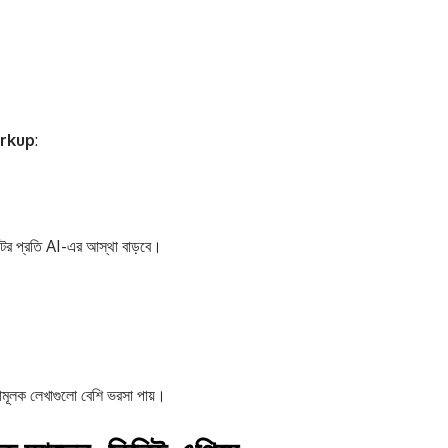
arkup
:
টের প্রতি AI-এর আস্থা বাড়বে।
ামূলক লেখাগুলো বেশি ভরসা পায়।