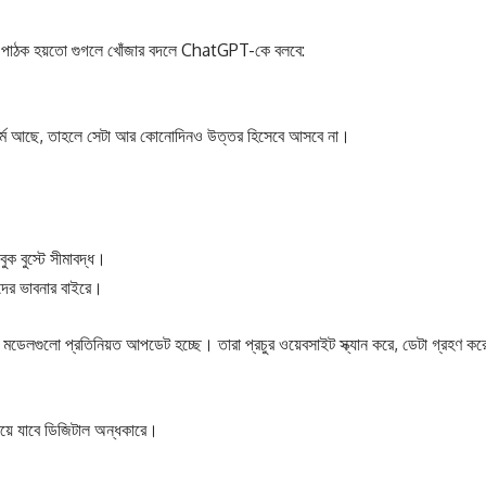
ামীর পাঠক হয়তো গুগলে খোঁজার বদলে ChatGPT-কে বলবে:
াটফর্ম আছে, তাহলে সেটা আর কোনোদিনও উত্তর হিসেবে আসবে না।
ক বুস্টে সীমাবদ্ধ।
দের ভাবনার বাইরে।
ো প্রতিনিয়ত আপডেট হচ্ছে। তারা প্রচুর ওয়েবসাইট স্ক্যান করে, ডেটা গ্রহণ কর
িয়ে যাবে ডিজিটাল অন্ধকারে।