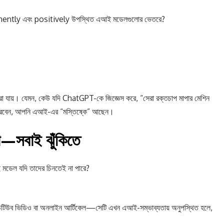
prominently এবং positively উপস্থিত এআই মডেলগুলোর ভেতরে?
া যায়। যেমন, কেউ যদি ChatGPT-কে জিজ্ঞেস করে, “সেরা রক্তচাপ মাপার মেশিন
 পারবেন, আপনি এআই-এর “মস্তিষ্কে” আছেন।
াতা—সবাই ঝুঁকিতে
 মডেল যদি তাদের চিনতেই না পারে?
ইউটিউব ভিডিও বা অনলাইন আর্টিকেল—সেটি এখন এআই-সম্ভাব্যতায় অনুপস্থিত হলে,