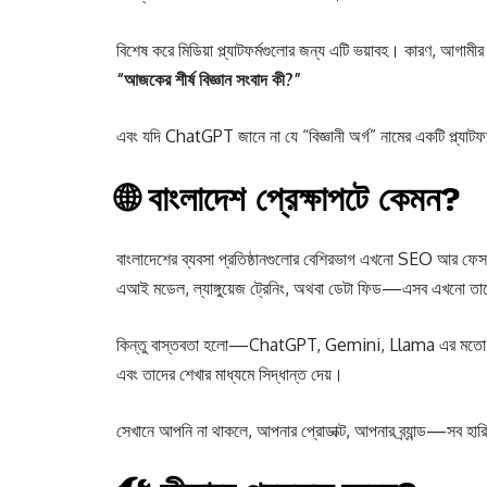
বিশেষ করে মিডিয়া প্ল্যাটফর্মগুলোর জন্য এটি ভয়াবহ। কারণ, আগ
“আজকের শীর্ষ বিজ্ঞান সংবাদ কী?”
এবং যদি ChatGPT জানে না যে “বিজ্ঞানী অর্গ” নামের একটি প্ল্য
🌐 বাংলাদেশ প্রেক্ষাপটে কেমন?
বাংলাদেশের ব্যবসা প্রতিষ্ঠানগুলোর বেশিরভাগ এখনো SEO আর ফেসবু
এআই মডেল, ল্যাঙ্গুয়েজ ট্রেনিং, অথবা ডেটা ফিড—এসব এখনো তা
কিন্তু বাস্তবতা হলো—ChatGPT, Gemini, Llama এর মতো মডেলগুল
এবং তাদের শেখার মাধ্যমে সিদ্ধান্ত দেয়।
সেখানে আপনি না থাকলে, আপনার প্রোডাক্ট, আপনার ব্র্যান্ড—সব হার