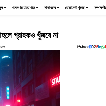
মূহ
গবেষণায় হাতে খড়ি
সাক্ষাৎকার
তোমাকেই খুঁজছি
সম্পাদকী
হলে গ্রাহকও খুঁজবে না
iews
Share