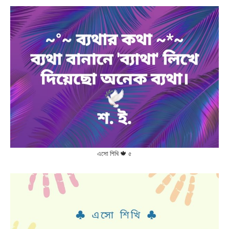
এসো শিখি 🍁 ৫