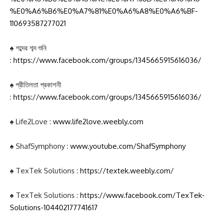
%E0%A6%B6%E0%A7%81%E0%A6%A8%E0%A6%BF-
110693587277021
♠ শব্দের শব্দ শুনি
:
https://www.facebook.com/groups/1345665915616036/
♠ প্রীতিলতা প্রকাশনী
:
https://www.facebook.com/groups/1345665915616036/
♠ Life2Love :
www.life2love.weebly.com
♠ ShafSymphony :
www.youtube.com/ShafSymphony
♠ TexTek Solutions :
https://textek.weebly.com/
♠ TexTek Solutions :
https://www.facebook.com/TexTek-
Solutions-104402177741617