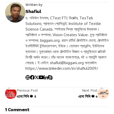
Written by
Shafiul
ড. শফিউল ইসলাম, CText FTI: ডিরেক্টর, TexTek
Solutions; প্রাক্তন-প্রেসিডেন্ট, Institute of Textile
Science Canada. স্পাইডার সিল্ক প্রযুক্তির উদ্ভাবক।
প্রতিষ্ঠাতা ও সম্পাদক, Vision Creates Value. যুগ্ম-প্রতিষ্ঠাতা
ও সম্পাদক, biggani.org. রয়াল চার্টার্ড টেক্সটাইল ফেলো, টেক্সটাইল
ইনস্টিটিউট ইন্টারন্যাশনাল, ইউকে। গ্লোবাল প্যারেন্টস, ইউনিসেফ
ক্যানাডা। যুক্তরাজ্য থেকে টেক্সটাইল বিজ্ঞান ও প্রযুক্তিতে ডক্টরেট
ডিগ্রী অর্জন করেন। তাঁর অনেক গবেষণাপত্র, বই ও প্যাটেন্ট প্রকাশ
পেয়েছে। ই-মেইল:
shafiul@biggani.org
অন্তর্জাল:
https://www.linkedin.com/in/shafiul2009/
Previous Post
Next Post
এসো শিখি 🍁 ৪
এসো শিখি 🍁 ৬
1 Comment