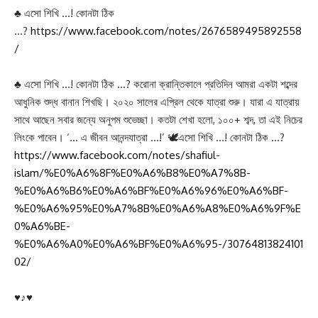
♣ এসো শিখি …! কোনটা ঠিক
…?
https://www.facebook.com/notes/2676589495892558
/
♣ এসো শিখি …! কোনটা ঠিক …? করোনা ক্রান্তিকালে প্রতিদিন আমরা একটা শব্দের
আধুনিক শুদ্ধ বানান শিখছি। ২০২০ সালের এপ্রিল থেকে যাত্রা শুরু। যারা এ যাত্রায়
সাথে আছেন সবার জন্যে অনুপম শুভেচ্ছা। কতটা শেখা হলো, ১০০+ শব্দ, তা এই নিচের
লিংকে পাবেন। ‘… এ জীবন আনন্দযাত্রা …!’ 🕊এসো শিখি …! কোনটা ঠিক …?
https://www.facebook.com/notes/shafiul-
islam/%E0%A6%8F%E0%A6%B8%E0%A7%8B-
%E0%A6%B6%E0%A6%BF%E0%A6%96%E0%A6%BF-
%E0%A6%95%E0%A7%8B%E0%A6%A8%E0%A6%9F%E
0%A6%BE-
%E0%A6%A0%E0%A6%BF%E0%A6%95-/30764813824101
02/
♥♪♥