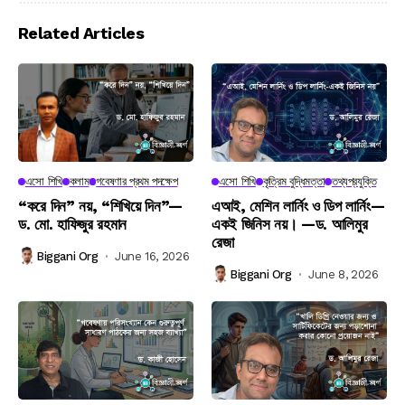
Related Articles
এসো শিখি
কলাম
গবেষণার প্রথম পদক্ষেপ
এসো শিখি
কৃত্রিম বুদ্ধিমত্তা
তথ্যপ্রযুক্তি
“করে দিন” নয়, “শিখিয়ে দিন”—
এআই, মেশিন লার্নিং ও ডিপ লার্নিং—
ড. মো. হাফিজুর রহমান
একই জিনিস নয়। —ড. আলিমুর
রেজা
Biggani Org
June 16, 2026
Biggani Org
June 8, 2026