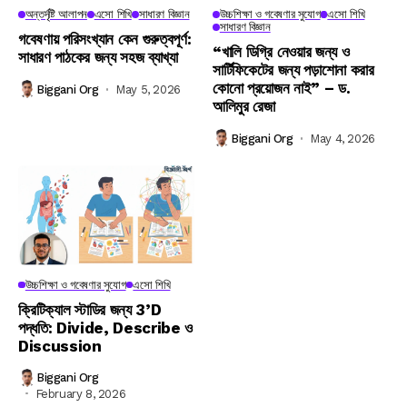
অন্তর্দৃষ্টি আলাপন
এসো শিখি
সাধারণ বিজ্ঞান
উচ্চশিক্ষা ও গবেষণার সুযোগ
এসো শিখি
সাধারণ বিজ্ঞান
গবেষণায় পরিসংখ্যান কেন গুরুত্বপূর্ণ:
“খালি ডিগ্রি নেওয়ার জন্য ও
সাধারণ পাঠকের জন্য সহজ ব্যাখ্যা
সার্টিফিকেটের জন্য পড়াশোনা করার
কোনো প্রয়োজন নাই” – ড.
Biggani Org
May 5, 2026
আলিমুর রেজা
Biggani Org
May 4, 2026
উচ্চশিক্ষা ও গবেষণার সুযোগ
এসো শিখি
ক্রিটিক্যাল স্টাডির জন্য 3’D
পদ্ধতি: Divide, Describe ও
Discussion
Biggani Org
February 8, 2026