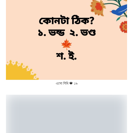
এসো শিখি 🍁 ১৯