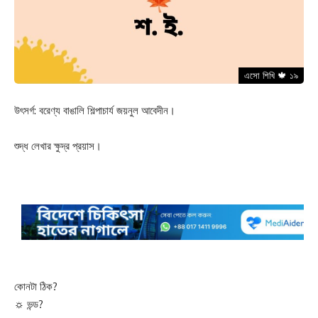
উৎসর্গ: বরেণ্য বাঙালি শিল্পাচার্য জয়নুল আবেদীন।
শুদ্ধ লেখার ক্ষুদ্র প্রয়াস।
কোনটা ঠিক?
☼ ভন্ড?
☼ ভণ্ড?
🕊️
শ. ই.
শফিউল ইসলাম :: Shafiul Islam :: ই-মেইল:
shafiul@biggani.org