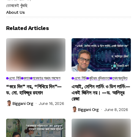
গবেষণায় হাতে খড়ি
তোমাকেই খুঁজছি
About Us
Related Articles
এসো শিখি
কলাম
গবেষণার প্রথম পদক্ষেপ
এসো শিখি
কৃত্রিম বুদ্ধিমত্তা
তথ্যপ্রযুক্তি
“করে দিন” নয়, “শিখিয়ে দিন”—
এআই, মেশিন লার্নিং ও ডিপ লার্নিং—
ড. মো. হাফিজুর রহমান
একই জিনিস নয়। —ড. আলিমুর
রেজা
Biggani Org
June 16, 2026
Biggani Org
June 8, 2026