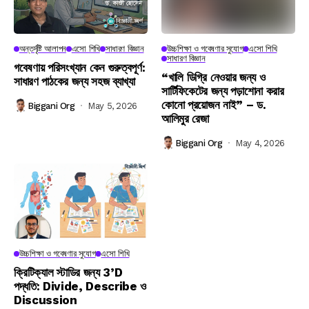
অন্তর্দৃষ্টি আলাপন
এসো শিখি
সাধারণ বিজ্ঞান
উচ্চশিক্ষা ও গবেষণার সুযোগ
এসো শিখি
সাধারণ বিজ্ঞান
গবেষণায় পরিসংখ্যান কেন গুরুত্বপূর্ণ:
“খালি ডিগ্রি নেওয়ার জন্য ও
সাধারণ পাঠকের জন্য সহজ ব্যাখ্যা
সার্টিফিকেটের জন্য পড়াশোনা করার
কোনো প্রয়োজন নাই” – ড.
Biggani Org
May 5, 2026
আলিমুর রেজা
Biggani Org
May 4, 2026
উচ্চশিক্ষা ও গবেষণার সুযোগ
এসো শিখি
ক্রিটিক্যাল স্টাডির জন্য 3’D
পদ্ধতি: Divide, Describe ও