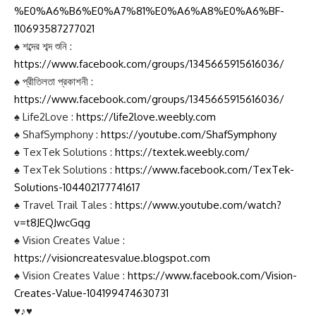
%E0%A6%B6%E0%A6%AC%E0%A7%8D%E0%A6%A6-
%E0%A6%B6%E0%A7%81%E0%A6%A8%E0%A6%BF-
110693587277021
♠ শব্দের শব্দ শুনি :
https://www.facebook.com/groups/1345665915616036/
♠ প্রীতিলতা প্রকাশনী :
https://www.facebook.com/groups/1345665915616036/
♠ Life2Love :
https://life2love.weebly.com
♠ ShafSymphony :
https://youtube.com/ShafSymphony
♠ TexTek Solutions :
https://textek.weebly.com/
♠ TexTek Solutions :
https://www.facebook.com/TexTek-
Solutions-104402177741617
♠ Travel Trail Tales :
https://www.youtube.com/watch?
v=t8JEQJwcGqg
♠ Vision Creates Value :
https://visioncreatesvalue.blogspot.com
♠ Vision Creates Value :
https://www.facebook.com/Vision-
Creates-Value-104199474630731