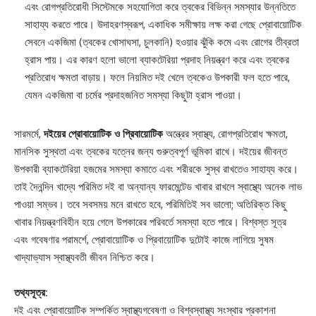
এবং রোগপ্রতিরোধী সিস্টেমকে সহযোগিতা করে ত্বকের বিভিন্ন সমস্যার উন্নতিতে
সাহায্য করতে পারে। উদাহরণস্বরূপ, একাধিক সমীক্ষায় লক্ষ করা গেছে প্রোবায়োটিক
সেবনে একজিমা (ত্বকের খোসাঘসা, চুলকানি) হওয়ার ঝুঁকি কমে এবং রোগের তীব্রতা
হ্রাস পায়। এর কারণ হলো ভালো ব্যাকটেরিয়া প্রদাহ নিয়ন্ত্রণ করে এবং ত্বকের
প্রতিরোধ ক্ষমতা বাড়ায়। ফলে নিয়মিত দই খেলে ত্বকেও উপকারী ফল হতে পারে,
যেমন একজিমা বা চর্মের প্রদাহজনিত সমস্যা কিছুটা হ্রাস পাওয়া।
সারমর্মে,
দইয়ের প্রোবায়োটিক ও প্রিবায়োটিক
অন্ত্রের স্বাস্থ্য, রোগপ্রতিরোধ ক্ষমতা,
মানসিক সুস্থতা এবং ত্বকের যত্নের জন্য গুরুত্বপূর্ণ ভূমিকা রাখে। দইয়ের জীবন্ত
উপকারী ব্যাকটেরিয়া হজমের সমস্যা কমাতে এবং শরীরকে সুস্থ রাখতেও সাহায্য করে।
তাই দৈনন্দিন খাদ্যে পরিমিত দই বা অন্যান্য ফারমেন্টেড খাবার রাখলে স্বাস্থ্যে অনেক লাভ
পাওয়া সম্ভব। তবে সবসময় মনে রাখতে হবে, পরিমিতিই সব ভালো; অতিরিক্ত কিছু
খাবার নিয়ন্ত্রণবিহীন হয়ে গেলে উপকারের পরিবর্তে সমস্যা হতে পারে। বিশ্বস্ত সূত্র
এবং গবেষণার পরামর্শে, প্রোবায়োটিক ও প্রিবায়োটিক দুটোই কাজে লাগিয়ে সুষম
খাদ্যাভ্যাস স্বাস্থ্যবতী জীবন নিশ্চিত করে।
তথ্যসূত্র:
দই এবং প্রোবায়োটিক সম্পর্কিত স্বাস্থ্যগবেষণা ও বিশ্বস্বাস্থ্য সংস্থার প্রকাশনা