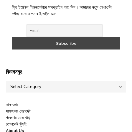
ফ্রি ইমেইল নিউজলেটারে সাবক্রাইব করে নিন। আমাদের নতুন লেখাগুলি
পৌছে যাবে আপনার ইমেইল বক্সে।
বিভাগসমুহ
সাক্ষাৎকার
সাক্ষাৎকার প্রোজেক্ট
গবেষণায় হাতে খড়ি
তোমাকেই খুঁজছি
About Us