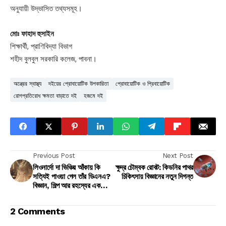
অনুযায়ী উদ্ভাসিত তথ্যসমূহ।
মোঃ ফাহাদ হুসাইন
শিক্ষার্থী, প্রাণিবিদ্যা বিভাগ
শহীদ বুলবুল সরকারি কলেজ, পাবনা।
অন্ত্রের স্বাস্থ্য
দইয়ের প্রোবায়োটিক উপকারিতা
প্রোবায়োটিক ও প্রিবায়োটিক
রোগপ্রতিরোধ ক্ষমতা বাড়াতে দই
হজমে দই
Previous Post
Next Post
লিওনার্দো দা ভিঞ্চির আঁকায় কি
ক্ষুদ্র চৌম্বক রোবট: কিডনির পাথর
সত্যিই পাওয়া গেল তাঁর ডিএনএ?
চিকিৎসায় বিজ্ঞানের নতুন দিগন্ত
বিজ্ঞান, শিল্প আর রহস্যের এক
অভূতপূর্ব মিলন
2 Comments