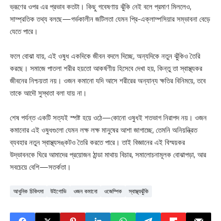
ভ্রূণের ওপর এর প্রভাব কতটা। কিছু গবেষণায় ঝুঁকি নেই বলে প্রমাণ মিললেও,
সাম্প্রতিক তথ্য বলছে—গর্ভকালীন জটিলতা যেমন প্রি-এক্লাম্পসিয়ার সম্ভাবনা বেড়ে
যেতে পারে।
ফলে বোঝা যায়, এই ওষুধ একদিকে জীবন বদলে দিচ্ছে, অন্যদিকে নতুন ঝুঁকিও তৈরি
করছে। সমাজে পাতলা শরীর হয়তো আকর্ষণীয় হিসেবে দেখা হয়, কিন্তু তা স্বাস্থ্যকর
জীবনের নিশ্চয়তা নয়। ওজন কমানো যদি আসে শরীরের অন্যান্য ক্ষতির বিনিময়ে, তবে
তাকে আদৌ সুস্থতা বলা যায় না।
শেষ পর্যন্ত একটি সত্যই স্পষ্ট হয়ে ওঠে—কোনো ওষুধই শতভাগ নিরাপদ নয়। ওজন
কমানোর এই ওষুধগুলো যেমন লক্ষ লক্ষ মানুষের আশা জাগাচ্ছে, তেমনি অনিয়ন্ত্রিত
ব্যবহার নতুন স্বাস্থ্যসঙ্কটও তৈরি করতে পারে। তাই বিজ্ঞানের এই বিস্ময়কর
উদ্ভাবনকে ঘিরে আমাদের প্রয়োজন ঠান্ডা মাথায় বিচার, সমালোচনামূলক বোঝাপড়া, আর
সবচেয়ে বেশি—সতর্কতা।
আধুনিক চিকিৎসা
উইগোভি
ওজন কমানো
ওজেম্পিক
স্বাস্থ্যঝুঁকি