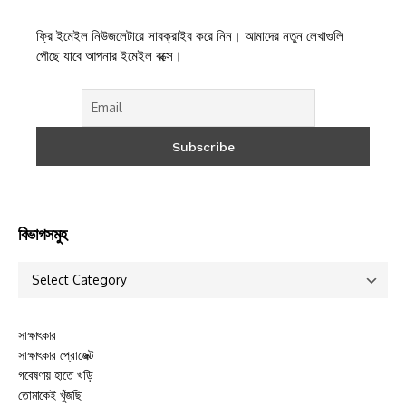
ফ্রি ইমেইল নিউজলেটারে সাবক্রাইব করে নিন। আমাদের নতুন লেখাগুলি
পৌছে যাবে আপনার ইমেইল বক্সে।
বিভাগসমুহ
সাক্ষাৎকার
সাক্ষাৎকার প্রোজেক্ট
গবেষণায় হাতে খড়ি
তোমাকেই খুঁজছি