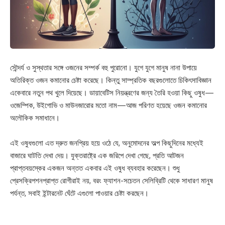
সৌন্দর্য ও সুস্থতার সঙ্গে ওজনের সম্পর্ক বহু পুরোনো। যুগে যুগে মানুষ নানা উপায়ে
অতিরিক্ত ওজন কমানোর চেষ্টা করেছে। কিন্তু সাম্প্রতিক বছরগুলোতে চিকিৎসাবিজ্ঞান
একেবারে নতুন পথ খুলে দিয়েছে। ডায়াবেটিস নিয়ন্ত্রণের জন্য তৈরি হওয়া কিছু ওষুধ—
ওজেম্পিক, উইগোভি ও মাউনজারোর মতো নাম—আজ পরিণত হয়েছে ওজন কমানোর
অলৌকিক সমাধানে।
এই ওষুধগুলো এত দ্রুত জনপ্রিয় হয়ে ওঠে যে, অনুমোদনের অল্প কিছুদিনের মধ্যেই
বাজারে ঘাটতি দেখা দেয়। যুক্তরাষ্ট্রে এক জরিপে দেখা গেছে, প্রতি আটজন
প্রাপ্তবয়স্কের একজন অন্তত একবার এই ওষুধ ব্যবহার করেছেন। শুধু
প্রেসক্রিপশনপ্রাপ্ত রোগীরাই নয়, বরং ফ্যাশন-সচেতন সেলিব্রিটি থেকে সাধারণ মানুষ
পর্যন্ত, সবাই ইন্টারনেট ঘেঁটে এগুলো পাওয়ার চেষ্টা করছেন।