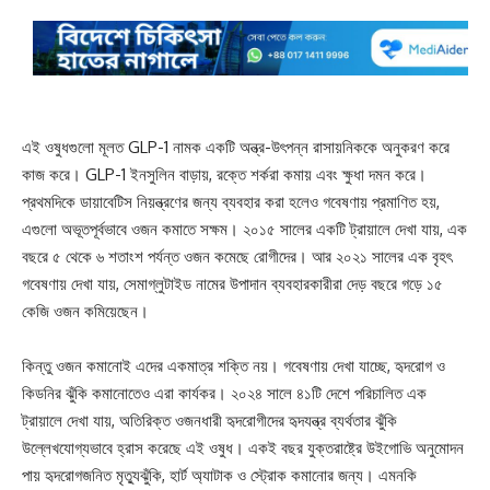
এই ওষুধগুলো মূলত GLP-1 নামক একটি অন্ত্র-উৎপন্ন রাসায়নিককে অনুকরণ করে
কাজ করে। GLP-1 ইনসুলিন বাড়ায়, রক্তে শর্করা কমায় এবং ক্ষুধা দমন করে।
প্রথমদিকে ডায়াবেটিস নিয়ন্ত্রণের জন্য ব্যবহার করা হলেও গবেষণায় প্রমাণিত হয়,
এগুলো অভূতপূর্বভাবে ওজন কমাতে সক্ষম। ২০১৫ সালের একটি ট্রায়ালে দেখা যায়, এক
বছরে ৫ থেকে ৬ শতাংশ পর্যন্ত ওজন কমেছে রোগীদের। আর ২০২১ সালের এক বৃহৎ
গবেষণায় দেখা যায়, সেমাগ্লুটাইড নামের উপাদান ব্যবহারকারীরা দেড় বছরে গড়ে ১৫
কেজি ওজন কমিয়েছেন।
কিন্তু ওজন কমানোই এদের একমাত্র শক্তি নয়। গবেষণায় দেখা যাচ্ছে, হৃদরোগ ও
কিডনির ঝুঁকি কমানোতেও এরা কার্যকর। ২০২৪ সালে ৪১টি দেশে পরিচালিত এক
ট্রায়ালে দেখা যায়, অতিরিক্ত ওজনধারী হৃদরোগীদের হৃদযন্ত্র ব্যর্থতার ঝুঁকি
উল্লেখযোগ্যভাবে হ্রাস করেছে এই ওষুধ। একই বছর যুক্তরাষ্ট্রে উইগোভি অনুমোদন
পায় হৃদরোগজনিত মৃত্যুঝুঁকি, হার্ট অ্যাটাক ও স্ট্রোক কমানোর জন্য। এমনকি