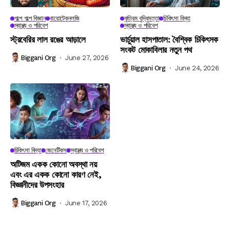
গল্পে গল্পে বিজ্ঞান
বায়োটেকনলজি
কৃত্রিম বুদ্ধিমত্তা
চিকিৎসা বিদ্যা
স্বাস্থ্য ও পরিবেশ
স্বাস্থ্য ও পরিবেশ
স্ট্রবেরির লাল রঙের আড়ালে
ভার্চুয়াল হাসপাতাল: বৈশ্বিক চিকিৎসক
সংকট মোকাবিলার নতুন পথ
Biggani Org
June 27, 2026
Biggani Org
June 24, 2026
চিকিৎসা বিদ্যা
জেনেটিকস
স্বাস্থ্য ও পরিবেশ
অটিজম একক কোনো অবস্থা নয়
এবং এর একক কোনো কারণ নেই,
বিজ্ঞানীদের উপসংহার
Biggani Org
June 17, 2026