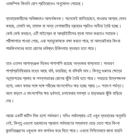
ওজেম্পিক কিডনি রোগ প্রতিরোধেও অনুমোদন পেয়েছে।
ব্যবহারকারীদের অভিজ্ঞতাও আশ্চর্যজনক। অনেকেই জানিয়েছেন, খাওয়ার আগ্রহ যেমন
কমছে, তেমনি মদ, তামাক বা অন্য নেশাজাতীয় দ্রব্যের প্রতিও অনীহা তৈরি হচ্ছে।
কেউ কেউ বলছেন, এটি মাইগ্রেন বা আর্থ্রাইটিসের ব্যথা লাঘব করতেও সহায়ক।
পরীক্ষাগারে পাওয়া গেছে, এরা স্নায়ুকোষকে রক্ষা করতে পারে, যা আলঝেইমার কিংবা
পারকিনসনের মতো রোগের ভবিষ্যৎ চিকিৎসায় ব্যবহৃত হতে পারে।
তবে এতসব আশাব্যঞ্জক দিকের পাশাপাশি রয়েছে অন্ধকার বাস্তবতা। সাধারণ
পার্শ্বপ্রতিক্রিয়ার মধ্যে আছে বমি, ডায়রিয়া, বা বমিবমি ভাব। কিন্তু গুরুতর ক্ষেত্রে
অগ্ন্যাশয়ের প্রদাহ বা গলব্লাডারের রোগের ঝুঁকি তৈরি হতে পারে। সবচেয়ে উদ্বেগজনক
হলো, ওজন কমার সঙ্গে সঙ্গে শরীরের মাংসপেশিও ক্ষয় হচ্ছে প্রায় ১০ শতাংশ পর্যন্ত।
বয়স বাড়লে এ মাংসপেশির ক্ষয় দুর্বলতা, চলাফেরার সমস্যা ও হাড়ভাঙার ঝুঁকি বাড়িয়ে
দেয়।
আরো একটি জটিল দিক হলো গর্ভধারণ। যদিও গর্ভাবস্থায় এই ওষুধ ব্যবহারের অনুমতি
নেই, কিন্তু এগুলো হরমোনের প্রভাবে গর্ভধারণের সম্ভাবনা বেড়ে যেতে পারে কিংবা
জন্মনিয়ন্ত্রণের ওষুধকে কম কার্যকর করে দিতে পারে। এখনো নিশ্চিতভাবে জানা যায়নি