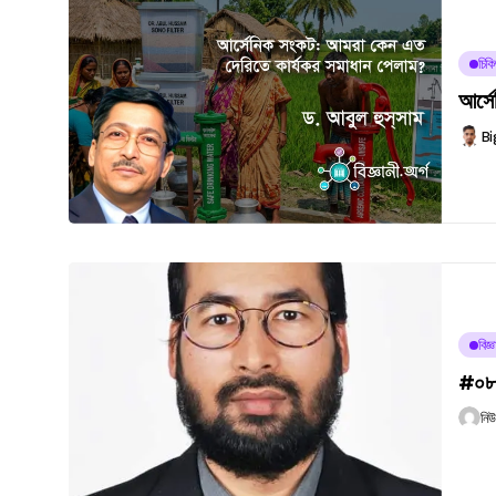
চিকি
আর্স
Bi
বিজ্
#০৮০
নি