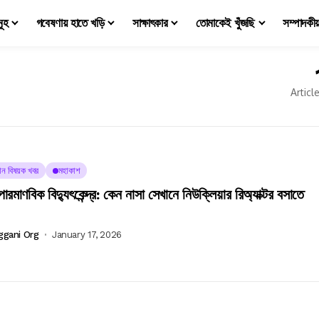
মূহ
গবেষণায় হাতে খড়ি
সাক্ষাৎকার
তোমাকেই খুঁজছি
সম্পাদকী
Articl
্ঞান বিষয়ক খবর
মহাকাশ
 পারমাণবিক বিদ্যুৎকেন্দ্র: কেন নাসা সেখানে নিউক্লিয়ার রিঅ্যাক্টর বসাতে
ggani Org
January 17, 2026