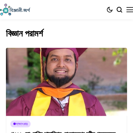
বিজ্ঞান পরামর্শ
সাক্ষাৎকার