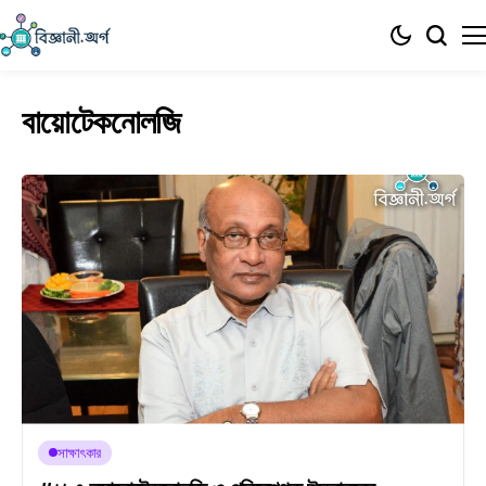
বায়োটেকনোলজি
সাক্ষাৎকার