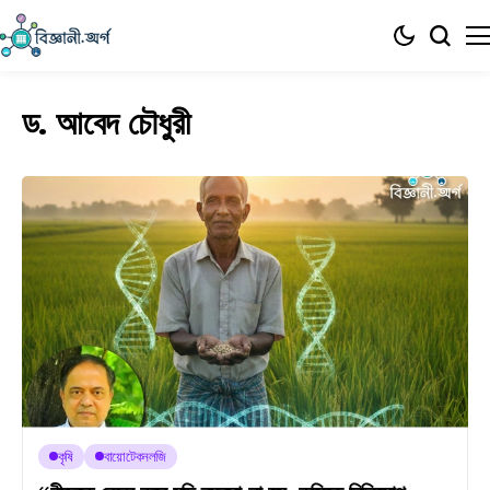
ড. আবেদ চৌধুরী
কৃষি
বায়োটেকনলজি