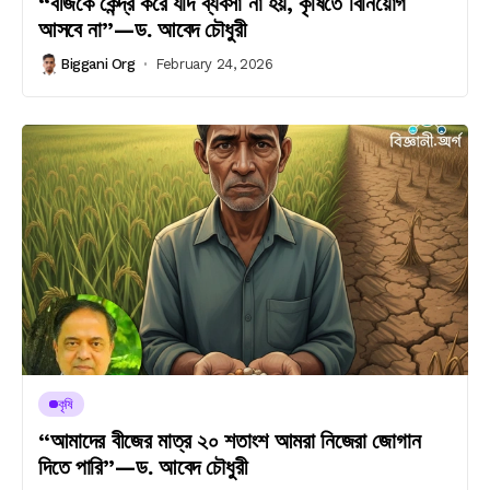
“বীজকে কেন্দ্র করে যদি ব্যবসা না হয়, কৃষিতে বিনিয়োগ
আসবে না”—ড. আবেদ চৌধুরী
Biggani Org
February 24, 2026
কৃষি
“আমাদের বীজের মাত্র ২০ শতাংশ আমরা নিজেরা জোগান
দিতে পারি”—ড. আবেদ চৌধুরী