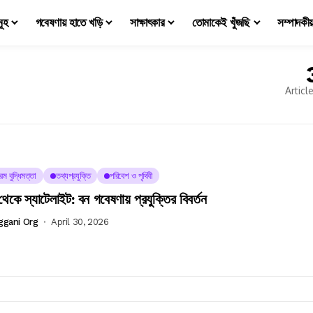
মূহ
গবেষণায় হাতে খড়ি
সাক্ষাৎকার
তোমাকেই খুঁজছি
সম্পাদকী
Articl
রিম বুদ্ধিমত্তা
তথ্যপ্রযুক্তি
পরিবেশ ও পৃথিবী
 থেকে স্যাটেলাইট: বন গবেষণায় প্রযুক্তির বিবর্তন
ggani Org
April 30, 2026