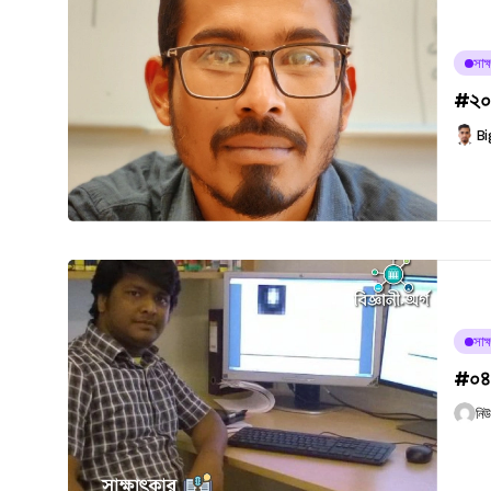
সাক্
#২০২ 
Bi
সাক্
#০৪২
নি