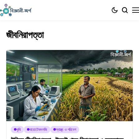
জীবনিরাপত্তা
কৃষি
বায়োটেকনলজি
স্বাস্থ্য ও পরিবেশ