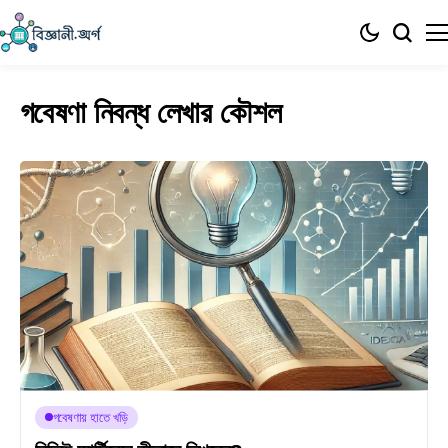
গবেষণা নিবন্ধ লেখার কৌশল
গবেষণায় হাতে খড়ি