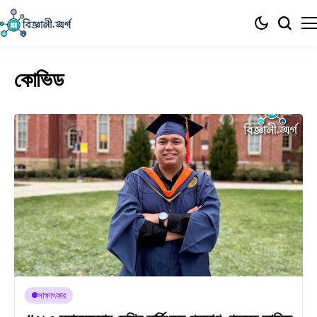
কোভিড
সাক্ষাৎকার