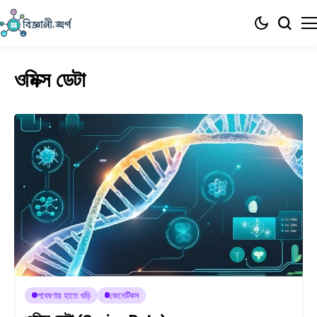
ওমিক্স ডেটা
গবেষণায় হাতে খড়ি
জেনেটিকস