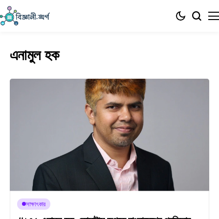
এনামুল হক
সাক্ষাৎকার