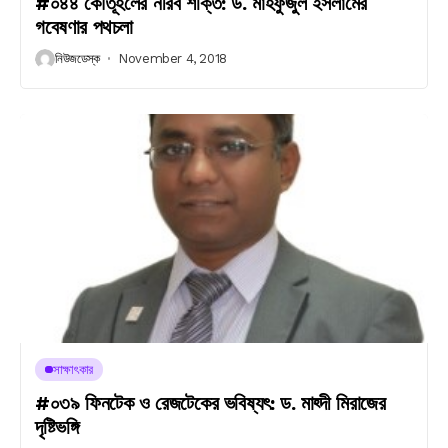
#০৪৪ কৌতূহলের নীরব শক্তি: ড. মাহফুজুল ইসলামের
গবেষণার পথচলা
নিউজডেস্ক
November 4, 2018
সাক্ষাৎকার
#০৩৯ ফিনটেক ও রেজটেকের ভবিষ্যৎ: ড. মাহ্দী মিরাজের
দৃষ্টিভঙ্গি