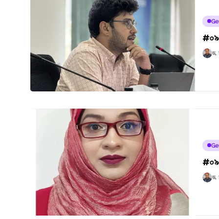
Ge
#০৯১
ড.
Ge
#০৯
ড.