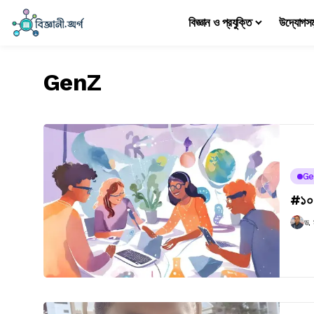
বিজ্ঞান ও প্রযুক্তি
উদ্যোগস
GenZ
Ge
#১০৪ 
ড.