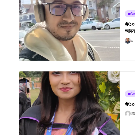
Ge
#১০৩
আদন
ড.
Ge
#১০১
নি