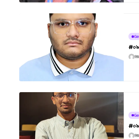
Ge
#০৯৮
নি
Ge
#০৯৭ 
নি