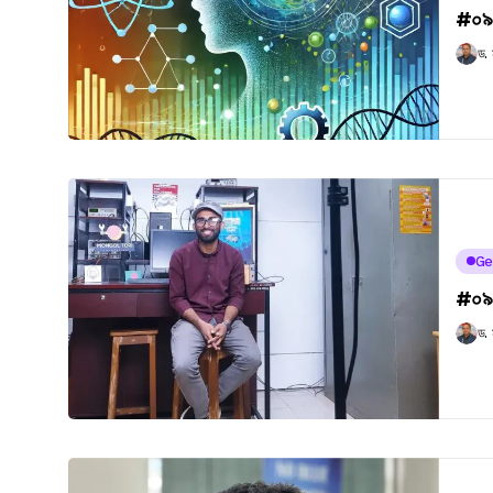
#০৯৫
ড.
Ge
#০৯২
ড.