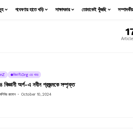
মূহ
গবেষণায় হাতে খড়ি
সাক্ষাৎকার
তোমাকেই খুঁজছি
সম্পাদকী
1
Articl
nZ
বিজ্ঞানী.org এর খবর
বিজ্ঞানী অর্গ-এ নবীন প্রজন্মকে সম্পৃক্ত
 মশিউর রহমান
October 10, 2024