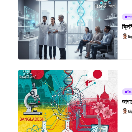
গবেষ
ক্লিন
Bi
উচ্
জাপান
Bi