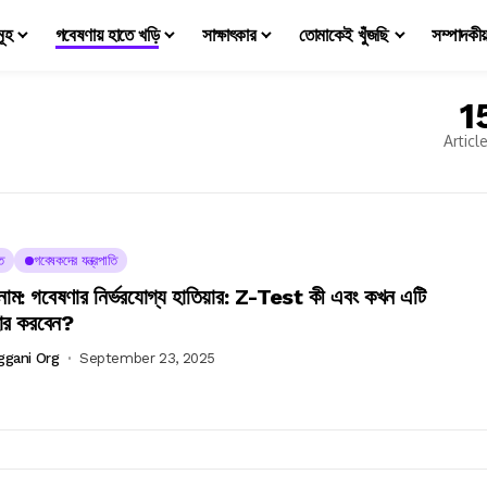
মূহ
গবেষণায় হাতে খড়ি
সাক্ষাৎকার
তোমাকেই খুঁজছি
সম্পাদকী
1
Articl
ত
গবেষকদের যন্ত্রপাতি
নাম: গবেষণার নির্ভরযোগ্য হাতিয়ার: Z-Test কী এবং কখন এটি
হার করবেন?
ggani Org
September 23, 2025