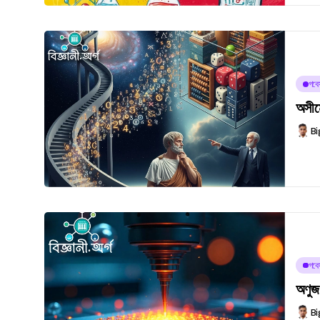
গবেষ
অসীম
Bi
গবেষ
অণুজ
Bi