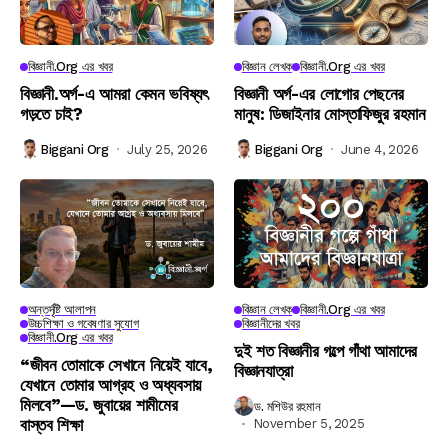
বিজ্ঞানী.org এর খবর
বিজ্ঞান লেখক
বিজ্ঞানী.org এর খবর
বিজ্ঞানী.অর্গ-এ আমরা কেমন ভবিষ্যৎ
বিজ্ঞানী অর্গ-এর লোগোর পেছনের
গড়তে চাই?
মানুষ: ডিজাইনার মোস্তাফিজুর রহমান
Biggani Org
July 25, 2026
Biggani Org
June 4, 2026
অন্তর্দৃষ্টি আলাপন
বিজ্ঞান লেখক
বিজ্ঞানী.org এর খবর
উচ্চশিক্ষা ও গবেষণার সুযোগ
বিজ্ঞানীদের খবর
বিজ্ঞানী.org এর খবর
দুই শত বিজ্ঞানীর গল্পে গাঁথা আমাদের
“জীবন তোমাকে সেখানে নিয়েই যাবে,
বিজ্ঞানযাত্রা
যেখানে তোমার আগ্রহ ও অধ্যবসায়
মিলবে”—ড. জুবায়ের শামীমের
ড. মশিউর রহমান
বাস্তব শিক্ষা
November 5, 2025