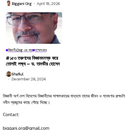
Biggani Org
April 19, 2026
বিজ্ঞানী.org এর খবর
সাক্ষাৎকার
#১৫৩ তরুণদের বিজ্ঞানমনস্ক করে
তোলাই লক্ষ্য – ড. তানভীর হোসেন
Shafiul
December 28, 2024
বিজ্ঞানী অর্গ দেশ বিদেশের বিজ্ঞানীদের সাক্ষাৎকারের মাধ্যমে তাদের জীবন ও গবেষণার গল্পগুলি
নবীন প্রজন্মের কাছে পৌছে দিচ্ছে।
Contact:
biggani.org@gmail.com