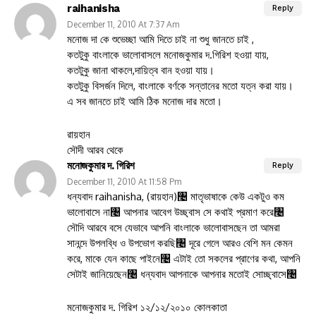
raihanisha
Reply
December 11, 2010 At 7:37 Am
মনোজ দা কে শুভেচ্ছা আমি দিতে চাই না শুধু জানতে চাই ,
কতটুকু বাংলাকে ভালোবাসলে মনোজকুমার দ.গিরিশ হওয়া যায়,
কতটুকু জানা থাকলে,দায়িত্ব বান হওয়া যায়।
কতটুকু বিসর্জন দিলে, বাংলাকে বর্ণকে সন্তানের মতো যত্ন করা যায়।
এ সব জানতে চাই আমি ঠিক মনোজ দার মতো।
রায়হান
সৌদী আরব থেকে
মনোজকুমার দ. গিরিশ
Reply
December 11, 2010 At 11:58 Pm
ধন্যবাদ raihanisha, (রায়হান)৤ মাতৃভাষাকে কেউ একটুও কম
ভালোবাসে না৤ আপনার ‎আবেগ উচ্ছ্বাস সে কথাই প্রমাণ করে৤
সৌদি আরবে বসে যেভাবে আপনি বাংলাকে ‎ভালোবাসছেন তা আমরা
সানন্দে উপলব্ধি ও উপভোগ করছি৤ দূরে গেলে আরও বেশি মন ‎কেমন
করে, মাকে যেন কাছে পাইনে৤ এটাই তো সকলের প্রাণের কথা, আপনি
সেটাই ‎জানিয়েছেন৤ ধন্যবাদ আপনাকে আপনার মতোই সোচ্ছ্বাসে৤ ‎
মনোজকুমার দ. গিরিশ ১২/১২/২০১০ কোলকাতা ‎