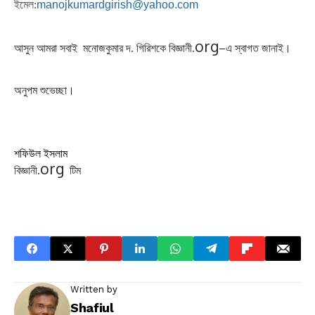
ইমেল
:
manojkumardgirish@yahoo.com
org
–
আসুন আমরা সবাই
মনোজকুমার দ. গিরিশকে বিজ্ঞানী.
এ স্বাগত জানাই।
অনুপম শুভেচ্ছা।
শফিউল
ইসলাম
org
বিজ্ঞানী.
টিম
Written by
Shafiul