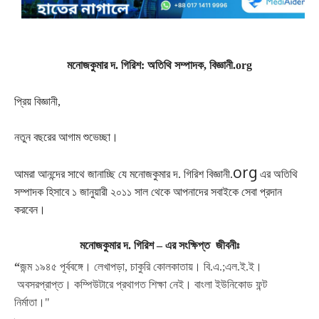
মনোজকুমার দ. গিরিশ: অতিথি সম্পাদক, বিজ্ঞানী.org
প্রিয় বিজ্ঞানী,
নতুন বছরের আগাম শুভেচ্ছা।
org
আমরা আনন্দের সাথে জানাচ্ছি যে মনোজকুমার দ. গিরিশ বিজ্ঞানী.
এর অতিথি
সম্পাদক হিসাবে ১ জানুয়ারী ২০১১ সাল থেকে আপনাদের সবাইকে সেবা প্রদান
করবেন।
মনোজকুমার দ. গিরিশ – এর সংক্ষিপ্ত
জীবনীঃ
“
জন্ম
১৯৪৫
পূর্ববঙ্গে
।
লেখাপড়া
,
চাকুরি
কোলকাতায়
।
বি
.
এ
.;
এল
.
ই
.
ই
।
অবসরপ্রাপ্ত
।
কম্পিউটারে
প্রথাগত
শিক্ষা
নেই
।
বাংলা
ইউনিকোড
ফন্ট
নির্মাতা
।"