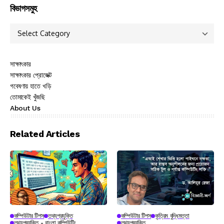
বিভাগসমুহ
সাক্ষাৎকার
সাক্ষাৎকার প্রোজেক্ট
গবেষণায় হাতে খড়ি
তোমাকেই খুঁজছি
About Us
Related Articles
কম্পিউটার টিপস
তথ্যপ্রযুক্তি
কম্পিউটার টিপস
কৃত্রিম বুদ্ধিমত্তা
তথ্যপ্রযুক্তি - বাংলা কম্পিউটিং
তথ্যপ্রযুক্তি