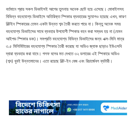
বর্তমানে প্রায় সকল ডিভাইসই আগের তুলনায় অনেক ছোট হয়ে এসেছে। মোবাইলসহ
বিভিন্ন বহনযোগ্য ডিভাইসে অতিরিক্ত স্পিকার ব্যবহারের সুযোগও হয়েছে এখন, কারণ
বিল্টইন স্পিকারের তেমন একটা উন্নত শব্দ তৈরী করতে পারে না। কিন্তু অনেক সময়
বহনযোগ্য ডিভাইসের সাথে ব্যবহার উপযোগী স্পিকার বহন করা সম্ভব হয় না (যেমন
আইপড স্পিকার ডক)। সমপ্রতি বহনযোগ্য বিভিন্ন ডিভাইসের জন্য এক্স-মিনি মাত্র
৩.৫ মিলিমিটারের বহনযোগ্য স্পিকার তৈরী করেছে যা অডিও জ্যাক ছাড়াও ইউএসবি
দ্বারা ব্যবহার করা যাবে। গলফ বলের মত দেখতে ৩২ ডলারের এই স্পিকারে অডিও
(শব্দ) খুবই উন্নতমানের। এতে রয়েছে বিল্ট-ইন বেজ এবং রিচার্জেবল ব্যটারী।