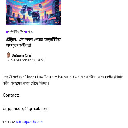
কম্পিউটার টিপস
গণিত
টেট্রিস: এক সরল খেলার অন্তর্নিহিত
অসম্ভব জটিলতা
Biggani Org
September 17, 2025
বিজ্ঞানী অর্গ দেশ বিদেশের বিজ্ঞানীদের সাক্ষাৎকারের মাধ্যমে তাদের জীবন ও গবেষণার গল্পগুলি
নবীন প্রজন্মের কাছে পৌছে দিচ্ছে।
Contact:
biggani.org@gmail.com
সম্পাদক:
মোঃ মঞ্জুরুল ইসলাম