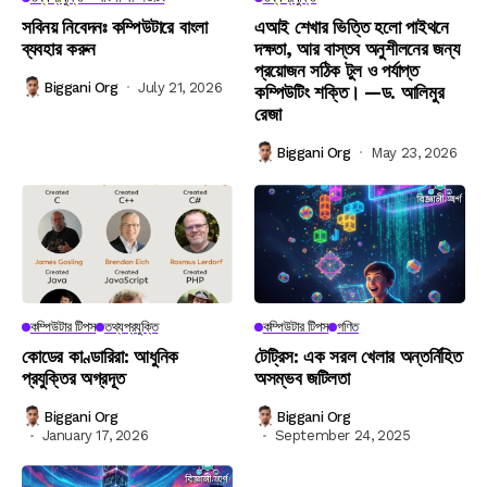
সবিনয় নিবেদনঃ কম্পিউটারে বাংলা
এআই শেখার ভিত্তি হলো পাইথনে
ব্যবহার করুন
দক্ষতা, আর বাস্তব অনুশীলনের জন্য
প্রয়োজন সঠিক টুল ও পর্যাপ্ত
Biggani Org
July 21, 2026
কম্পিউটিং শক্তি। —ড. আলিমুর
রেজা
Biggani Org
May 23, 2026
কম্পিউটার টিপস
তথ্যপ্রযুক্তি
কম্পিউটার টিপস
গণিত
কোডের কাণ্ডারিরা: আধুনিক
টেট্রিস: এক সরল খেলার অন্তর্নিহিত
প্রযুক্তির অগ্রদূত
অসম্ভব জটিলতা
Biggani Org
Biggani Org
January 17, 2026
September 24, 2025