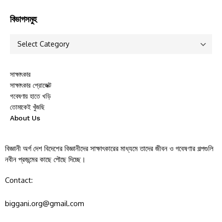
বিভাগসমুহ
সাক্ষাৎকার
সাক্ষাৎকার প্রোজেক্ট
গবেষণায় হাতে খড়ি
তোমাকেই খুঁজছি
About Us
বিজ্ঞানী অর্গ দেশ বিদেশের বিজ্ঞানীদের সাক্ষাৎকারের মাধ্যমে তাদের জীবন ও গবেষণার গল্পগুলি
নবীন প্রজন্মের কাছে পৌছে দিচ্ছে।
Contact:
biggani.org@gmail.com