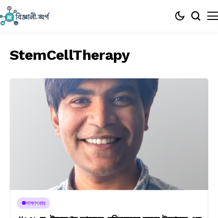
StemCellTherapy
সাক্ষাৎকার