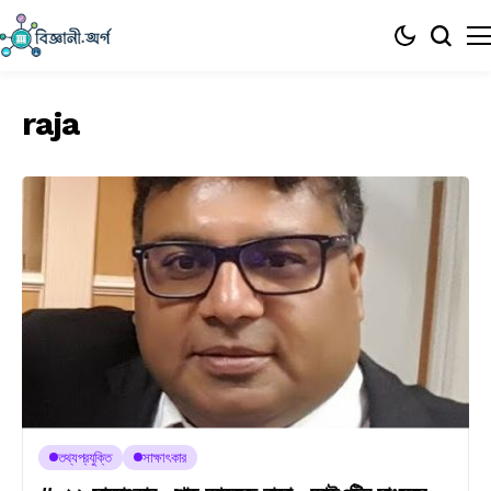
raja
তথ্যপ্রযুক্তি
সাক্ষাৎকার