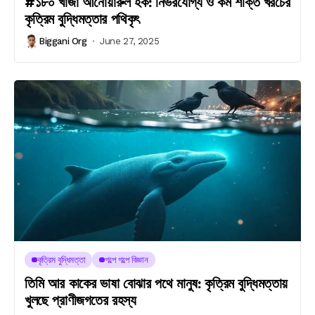
#১৮০ খাজা আনোয়ারুল হক: নির্ভরযোগ্য ও কম শক্তি খরচের
কৃত্রিম বুদ্ধিমত্তার পথিকৃৎ
Biggani Org
June 27, 2025
কৃত্রিম বুদ্ধিমত্তা
গল্পে গল্পে বিজ্ঞান
তিমি আর কাকের ভাষা বোঝার পথে মানুষ: কৃত্রিম বুদ্ধিমত্তায়
খুলছে প্রাণীজগতের রহস্য