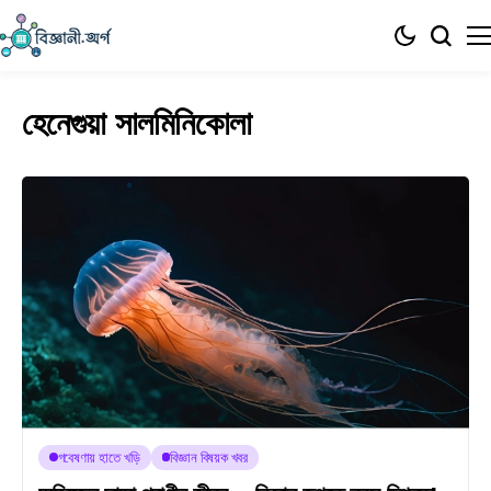
হেনেগুয়া সালমিনিকোলা
গবেষণায় হাতে খড়ি
বিজ্ঞান বিষয়ক খবর