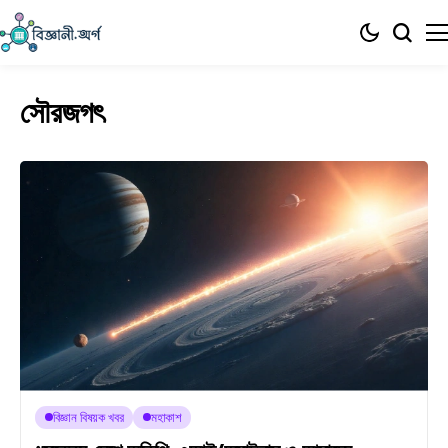
সৌরজগৎ
বিজ্ঞান বিষয়ক খবর
মহাকাশ