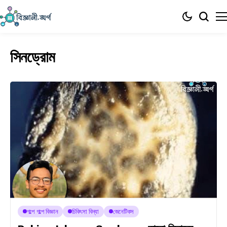
সিনড্রোম
গল্পে গল্পে বিজ্ঞান
চিকিৎসা বিদ্যা
জেনেটিকস