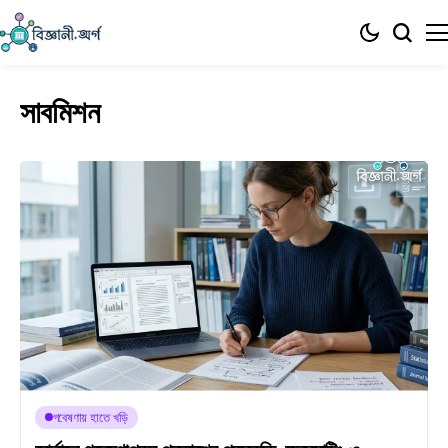
সাবমিশন
গবেষণায় হাতে খড়ি