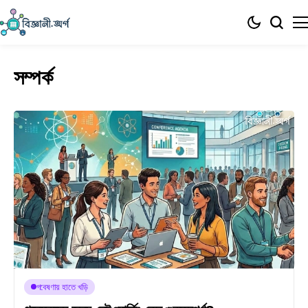
সম্পর্ক
গবেষণায় হাতে খড়ি