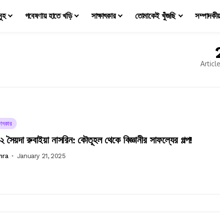
মূহ
গবেষণায় হাতে খড়ি
সাক্ষাৎকার
তোমাকেই খুঁজছি
সম্পাদকী
Articl
ষাৎকার
সৈয়দা রুবাইয়া নাসরিন: কৌতূহল থেকে বিজ্ঞানীর সাফল্যের গল্প!
mra
January 21, 2025