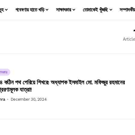
মূহ
গবেষণায় হাতে খড়ি
সাক্ষাৎকার
তোমাকেই খুঁজছি
সম্পাদকী
Articl
ষাৎকার
 কঠিন পথ পেরিয়ে শিখরে: অধ্যাপক ইসমাইল মো. মফিজুর রহমানের
রেরণামূলক যাত্রা!
mra
December 30, 2024